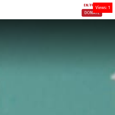
EN
FR
AR
Views: 1
DONATE