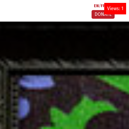
EN
FR
AR
Views: 1
DONATE