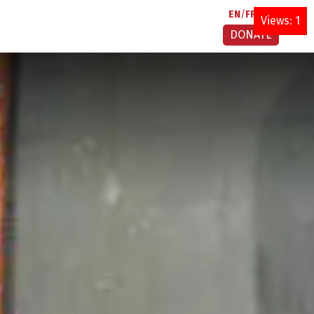
EN
FR
AR
Views: 1
DONATE