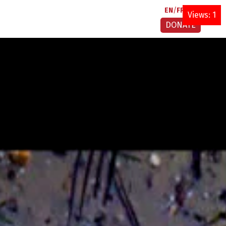
EN
FR
AR
Views: 1
DONATE