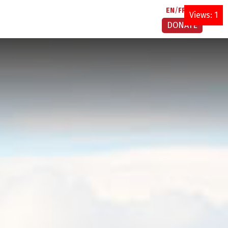
EN
FR
AR
Views: 1
DONATE