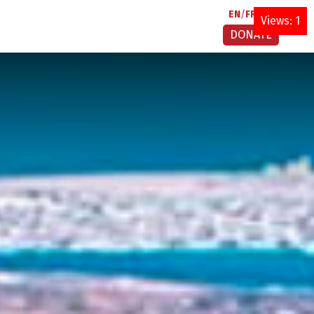
EN
FR
AR
Views: 1
DONATE