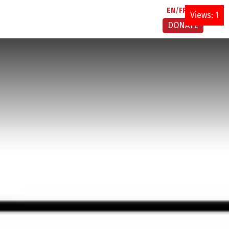
EN
FR
AR
Views: 1
DONATE