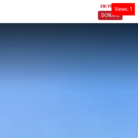
EN
FR
AR
Views: 1
DONATE