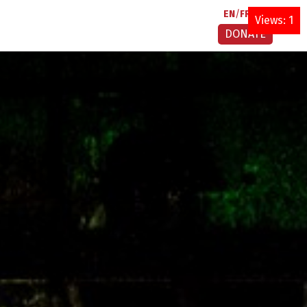
EN
FR
AR
Views: 1
DONATE