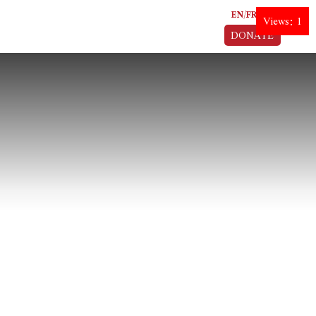
EN
FR
AR
Views: 1
DONATE