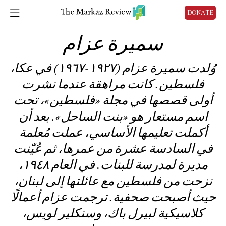
DONATE
سميرة عزام
وُلدت سميرة عزام (١٩٢٧-١٩٦٧) في عكا،
فلسطين. كانت مراهقة عندما نشرت
أولى قصصها في مجلة «فلسطين»، تحت
اسم مستعار هو «بنت الساحل». بعد أن
أكملت تعليمها الأساسي، عملت مُعلمة
في السادسة عشرة من عمرها، ثم عُيّنت
مديرة لمدرسة للبنات. في العام ١٩٤٨،
نزحت من فلسطين مع عائلتها إلى لبنان،
حيث أصبحت صحفية. ترجمت عزام أعمالًا
كلاسيكية لبيرل باك، وسنكلير لويس،