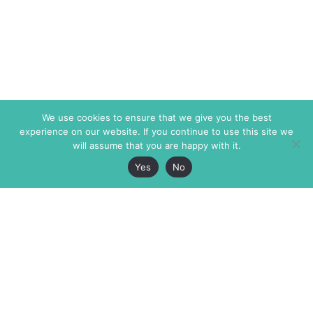
We use cookies to ensure that we give you the best
experience on our website. If you continue to use this site we
will assume that you are happy with it.
Yes
No
The Markaz Review
7 rue de Verdun
1465 Tamarind Ave., #702,
34000 Montpellier
Los Angeles CA 90028
France
USA