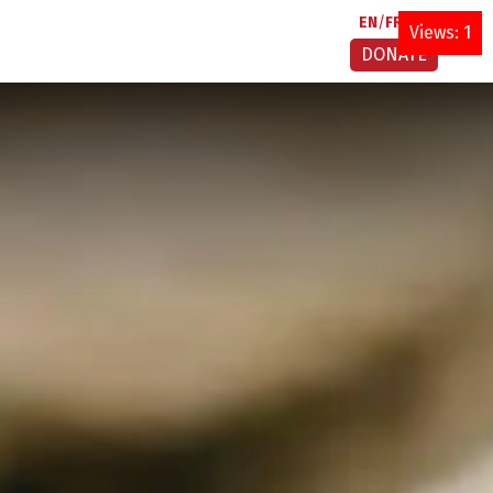
EN
FR
AR
Views: 1
DONATE