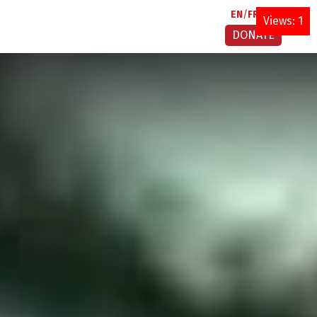
EN
FR
AR
Views: 1
DONATE