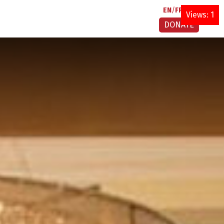
EN
FR
AR
Views: 1
DONATE