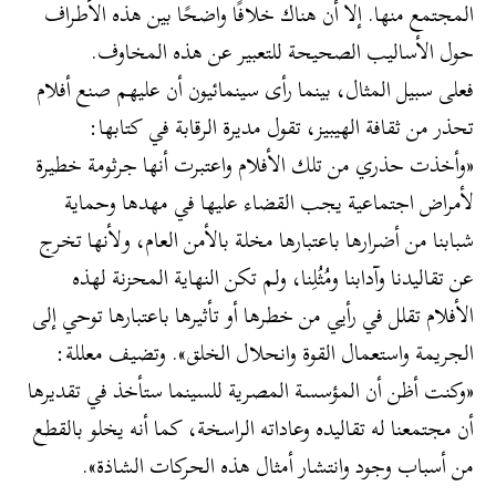
المجتمع منها. إلا أن هناك خلافًا واضحًا بين هذه الأطراف
حول الأساليب الصحيحة للتعبير عن هذه المخاوف.
فعلى سبيل المثال، بينما رأى سينمائيون أن عليهم صنع أفلام
تحذر من ثقافة الهيبيز، تقول مديرة الرقابة في كتابها:
«وأخذت حذري من تلك الأفلام واعتبرت أنها جرثومة خطيرة
لأمراض اجتماعية يجب القضاء عليها في مهدها وحماية
شبابنا من أضرارها باعتبارها مخلة بالأمن العام، ولأنها تخرج
عن تقاليدنا وآدابنا ومُثُلِنا، ولم تكن النهاية المحزنة لهذه
الأفلام تقلل في رأيي من خطرها أو تأثيرها باعتبارها توحي إلى
الجريمة واستعمال القوة وانحلال الخلق». وتضيف معللة:
«وكنت أظن أن المؤسسة المصرية للسينما ستأخذ في تقديرها
أن مجتمعنا له تقاليده وعاداته الراسخة، كما أنه يخلو بالقطع
من أسباب وجود وانتشار أمثال هذه الحركات الشاذة».