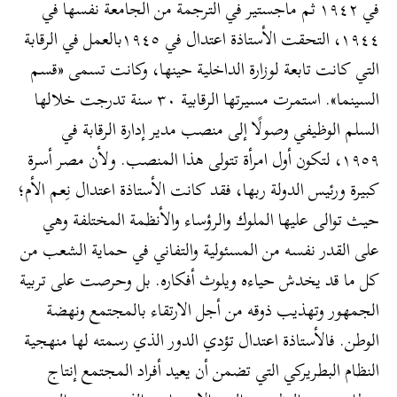
في ١٩٤٢ ثم ماجستير في الترجمة من الجامعة نفسها في
١٩٤٤، التحقت الأستاذة اعتدال في ١٩٤٥بالعمل في الرقابة
التي كانت تابعة لوزارة الداخلية حينها، وكانت تسمى «قسم
السينما». استمرت مسيرتها الرقابية ٣٠ سنة تدرجت خلالها
السلم الوظيفي وصولًا إلى منصب مدير إدارة الرقابة في
١٩٥٩، لتكون أول امرأة تتولى هذا المنصب. ولأن مصر أسرة
كبيرة ورئيس الدولة ربها، فقد كانت الأستاذة اعتدال نِعم الأم؛
حيث توالى عليها الملوك والرؤساء والأنظمة المختلفة وهي
على القدر نفسه من المسئولية والتفاني في حماية الشعب من
كل ما قد يخدش حياءه ويلوث أفكاره. بل وحرصت على تربية
الجمهور وتهذيب ذوقه من أجل الارتقاء بالمجتمع ونهضة
الوطن. فالأستاذة اعتدال تؤدي الدور الذي رسمته لها منهجية
النظام البطريركي التي تضمن أن يعيد أفراد المجتمع إنتاج