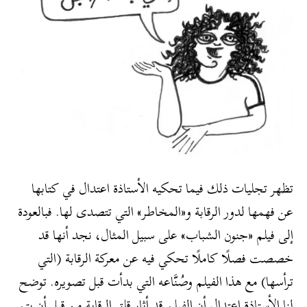
تظهر تجليات ذلك فيما تحكيه الأستاذة اعتدال في كتابها
عن فهمها لدور الرقابة و«المخاطر» التي تتصدى لها. فبالعودة
إلى فيلم «جنون الشباب» على سبيل المثال، نجد أنها قد
خصصت فصلًا كاملًا تحكي فيه عن معركة الرقابة (التي
ترأسها) مع هذا الفيلم وصُنَّاعه التي بدأت قبل تصويره. توضح
لنا الأستاذة اعتدال أن الفيلم قد أثار قلق الرقابة من قبل أن يتم