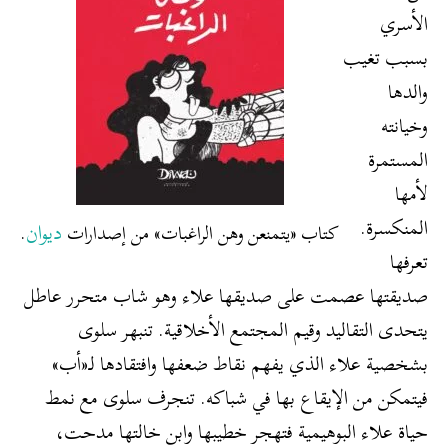
الأسري
بسبب تغيب
والدها
وخيانته
المستمرة
لأمها
المنكسرة.
ديوان
كتاب «يتمنعن وهن الراغبات» من إصدارات
.
تعرفها
صديقتها عصمت على صديقها علاء وهو شاب متحرر عاطل
يتحدى التقاليد وقيم المجتمع الأخلاقية. تنبهر سلوى
بشخصية علاء الذي يفهم نقاط ضعفها وافتقادها لـ«أب»
فيتمكن من الإيقاع بها في شباكه. تنجرف سلوى مع نمط
حياة علاء البوهيمية فتهجر خطيبها وابن خالتها مدحت،