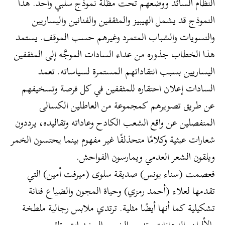
النظام السائد ووضعهم تحت مظلة نموذج سلبي واحد. هذا
النموذج قد يشمل الهيبيز والمثقفين والفنانين واليساريين
والنسويات والشباب المتمرد وغيرهم حسب الموقف. يستمد
هذا الخطاب جذوره من عداء السادات الموجَّه إلى المثقفين
اليساريين بسبب انتقاداتهم المستمرة لسياساته. تعمد
السادات إعلان احتقاره للمثقفين في كل فرصة وتسخيفهم
عن طريق تصويرهم كمجموعة من العاطلين الكسالى
المنفصلين عن واقع الشعب الكادح وعاداته وتقاليده، يرددون
شعارات عبثية وكلامًا متحذلقًا غير مفهوم بينما يحتسون الخمر
ويلقون الشعر العدمي ويمارسون الفواحش.
فعصمت (سناء يونس) صديقة سلوى (ميرفت أمين) التي
تقدمها لعلاء (أحمد رمزي) وحياة المجون والضياع فنانة
تشكيلية كما أنها أيضًا مثلية. ترتدي ملابس رجالية ملطخة
بالألوان والدهانات. تدمن الخمر والمخدرات وتلقي