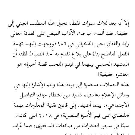
إلا أنه بعد ثلاث سنوات فقط، تحول هذا المطلب العبثي إلى
حقيقة. فقد ألقت مباحث الآداب القبض على الفنانة معالي
زايد والفنان يحيى الفخراني في ١٩٨٦ووجهت إليهما تهمة
الفعل الفاضح بناءً على بلاغ تقدم به أحد الضباط لظنه أن
المشهد الجنسي بينهما في فيلم «للحب قصة أخيرة» هو
معاشرة حقيقية!
هذه الحملات مستمرة إلى يومنا هذا ويتم الإشارة إليها في
وسائل الإعلام بـ«استياء شديد بين نشطاء مواقع التواصل
الاجتماعي»، بينما أضيف إلى قانون تقنية المعلومات تهمة
«للتعدي على قيم الأسرة المصرية» في ٢٠١٨ التي كانت
سببًا في سجن العشرات من صانعات المحتوى، فيما عُرِف