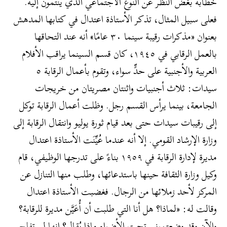
خطابه بغض النظر عن النوع الاجتماعي الذي ينتمون إليه.
فعلى سبيل المثال، تذكر الأستاذة اعتدال في كتابها المدهش
بعنوان «مذكرات رقيبة سينما ٣٠ عامًا» أنه عند التحاقها
بالعمل الرقابي في ١٩٤٥، كان قسم السينما يراقب الأفلام
العربية والأجنبية على حدٍّ سواء، وتقوم بأعمال الرقابة ٥
سيدات: ثلاث أجنبيات واثنتان مصريتان من خريجات
الجامعة، بينما يرأس القسم رجل. وظلت أعمال الرقابة توكل
إلى رقيبات سيدات حتى بعد قيام ثورة يوليو وانتقال الرقابة إلى
وزارة الإرشاد القومي. إلا أنه عندما عُيِّنَت الأستاذة اعتدال
مديرة لإدارة الرقابة في ١٩٥٩ بناءً على تدرجها الوظيفي، قام
وكيل وزارة الثقافة حينها باستدعائها، وطلب منها التنازل عن
المركز لأحد زملائها من الرجال. فغضبت الأستاذة اعتدال
وقالت له: «لماذا؟ هل أنا التي طلبت أن أُعَيَّن مديرة للرقابة؟
والآن وقد وضعتموني تحت الأضواء ماذا يُقال؟ إنها لم تفلح