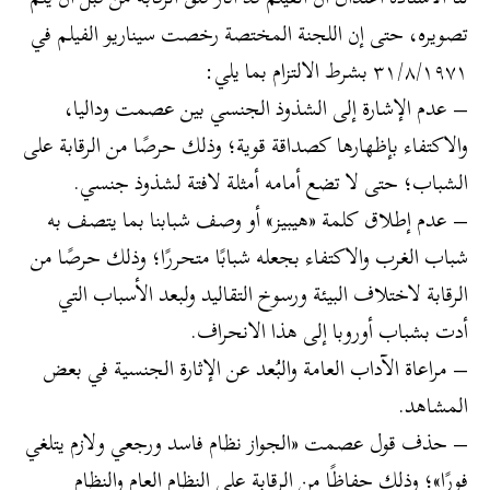
تصويره، حتى إن اللجنة المختصة رخصت سيناريو الفيلم في
٣١/٨/١٩٧١ بشرط الالتزام بما يلي:
– عدم الإشارة إلى الشذوذ الجنسي بين عصمت وداليا،
والاكتفاء بإظهارها كصداقة قوية؛ وذلك حرصًا من الرقابة على
الشباب؛ حتى لا تضع أمامه أمثلة لافتة لشذوذ جنسي.
– عدم إطلاق كلمة «هيبيز» أو وصف شبابنا بما يتصف به
شباب الغرب والاكتفاء بجعله شبابًا متحررًا؛ وذلك حرصًا من
الرقابة لاختلاف البيئة ورسوخ التقاليد ولبعد الأسباب التي
أدت بشباب أوروبا إلى هذا الانحراف.
– مراعاة الآداب العامة والبُعد عن الإثارة الجنسية في بعض
المشاهد.
– حذف قول عصمت «الجواز نظام فاسد ورجعي ولازم يتلغي
فورًا»؛ وذلك حفاظًا من الرقابة على النظام العام والنظام