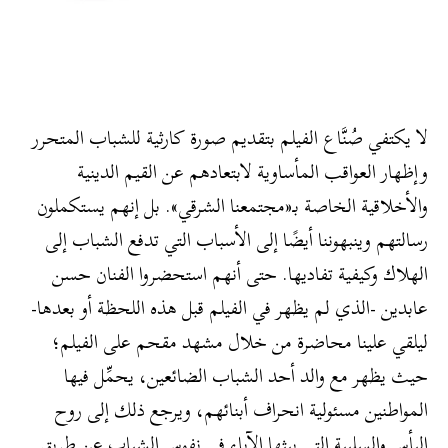
لا يكتفي صُنَّاع الفيلم بتقديم صورة كارثية للشباب المتحرر
وإظهار العواقب المأساوية لابتعادهم عن القيم الدينية
والأخلاقية الخاصة بـ«مجتمعنا الشرقي». بل إنهم يستكملون
رسالتهم وينبهوننا أيضًا إلى الأسباب التي تدفع الشباب إلى
الهلاك وكيفية تفاديها. حتى أنهم استحضروا الفنان حسن
عابدين -الذي لم يظهر في الفيلم قبل هذه اللحظة أو بعدها-
ليلقي علينا محاضرة من خلال مشهد مقحم على الفيلم؛
حيث يظهر مع والد أحد الشباب الضائعين، يحمِّل فيها
المواطنين مسئولية انحراف أبنائهم، ويرجع ذلك إلى روح
اليأس والسلبية التي يبثها الآباء في نفوس الشباب عن طريق