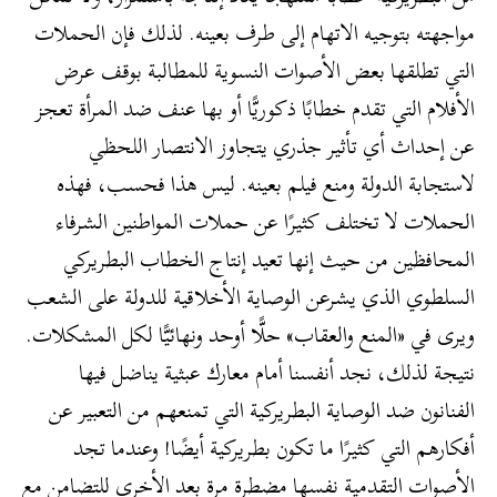
مواجهته بتوجيه الاتهام إلى طرف بعينه. لذلك فإن الحملات
التي تطلقها بعض الأصوات النسوية للمطالبة بوقف عرض
الأفلام التي تقدم خطابًا ذكوريًّا أو بها عنف ضد المرأة تعجز
عن إحداث أي تأثير جذري يتجاوز الانتصار اللحظي
لاستجابة الدولة ومنع فيلم بعينه. ليس هذا فحسب، فهذه
الحملات لا تختلف كثيرًا عن حملات المواطنين الشرفاء
المحافظين من حيث إنها تعيد إنتاج الخطاب البطريركي
السلطوي الذي يشرعن الوصاية الأخلاقية للدولة على الشعب
ويرى في «المنع والعقاب» حلًّا أوحد ونهائيًّا لكل المشكلات.
نتيجة لذلك، نجد أنفسنا أمام معارك عبثية يناضل فيها
الفنانون ضد الوصاية البطريركية التي تمنعهم من التعبير عن
أفكارهم التي كثيرًا ما تكون بطريركية أيضًا! وعندما تجد
الأصوات التقدمية نفسها مضطرة مرة بعد الأخرى للتضامن مع