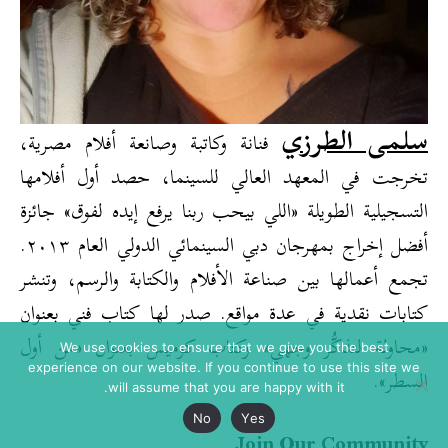
سلمى الطرزي
فنانة وكاتبة وصانعة أفلام مصرية،
تخرجت في المعهد العالي للسينما، حصد أول أفلامها
التسجيلية الطويلة «اللي بيحب ربنا يرفع إيده لفوق» جائزة
أفضل إخراج بمهرجان دبي السينمائي الدولي العام ٢٠١٣.
تجمع أعمالها بين صناعة الأفلام والكتابة والرسم، وتنشر
كتابات نقدية في عدة مواقع. صدر لها كتاب فني بعنوان
«محاولة لتذكُّر وجهي» وكتاب كوميس بعنوان «من أول
We use cookies to ensure that we give you the best
experience on our website. If you continue to use this site we
السطر».
will assume that you are happy with it.
No
Yes
Join Our Community