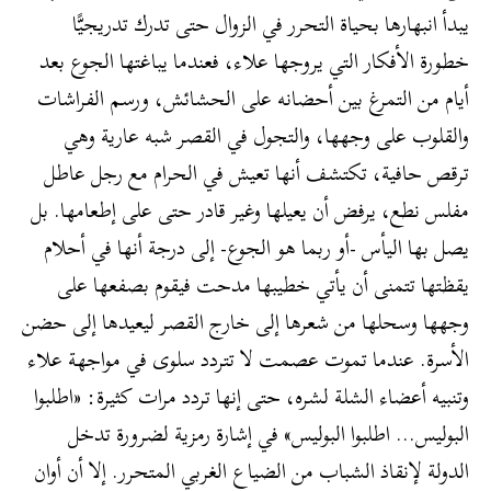
يبدأ انبهارها بحياة التحرر في الزوال حتى تدرك تدريجيًّا
خطورة الأفكار التي يروجها علاء، فعندما يباغتها الجوع بعد
أيام من التمرغ بين أحضانه على الحشائش، ورسم الفراشات
والقلوب على وجهها، والتجول في القصر شبه عارية وهي
ترقص حافية، تكتشف أنها تعيش في الحرام مع رجل عاطل
مفلس نطع، يرفض أن يعيلها وغير قادر حتى على إطعامها. بل
يصل بها اليأس -أو ربما هو الجوع- إلى درجة أنها في أحلام
يقظتها تتمنى أن يأتي خطيبها مدحت فيقوم بصفعها على
وجهها وسحلها من شعرها إلى خارج القصر ليعيدها إلى حضن
الأسرة. عندما تموت عصمت لا تتردد سلوى في مواجهة علاء
وتنبيه أعضاء الشلة لشره، حتى إنها تردد مرات كثيرة: «اطلبوا
البوليس… اطلبوا البوليس» في إشارة رمزية لضرورة تدخل
الدولة لإنقاذ الشباب من الضياع الغربي المتحرر. إلا أن أوان