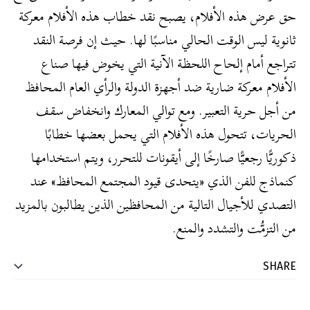
حق عرض هذه الأفلام، يصبح نقد خطاب هذه الأفلام معركة
ثانوية ليس الوقت الحالي مناسبًا لها. حيث إن فرصة النقد
تتراجع أمام إلحاح اللحظة الآنية التي يخوض فيها صناع
الأفلام معركة ضارية ضد أجهزة الدولة والرأي العام المحافظ
من أجل حرية التعبير. ومع توالي المعارك وانخفاض سقف
الحريات، تتحول هذه الأفلام التي يحمل بعضها خطابًا
ذكوريًّا رجعيًّا صارخًا إلى أيقونات للتحرر، ويتم استخدامها
كنماذج للفن الذي «يتحدى قيود المجتمع المحافظ» عند
التصدي للأجيال التالية من المحافظين الذين يطالبون بالمزيد
من التزمُّت والتشدد والمنع.