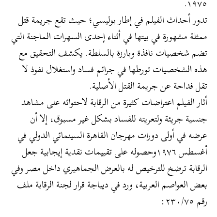
١٩٧٥.
تدور أحداث الفيلم في إطار بوليسي؛ حيث تقع جريمة قتل
ممثلة مشهورة في بيتها في أثناء إحدى السهرات الماجنة التي
تضم شخصيات نافذة وبارزة بالسلطة. يكشف التحقيق مع
هذه الشخصيات تورطها في جرائم فساد واستغلال نفوذ لا
تقل فداحة عن جريمة القتل الأصلية.
أثار الفيلم اعتراضات كثيرة من الرقابة لاحتوائه على مشاهد
جنسية جريئة ولتعريته للفساد بشكل غير مسبوق، إلا أن
عرضه في أولى دورات مهرجان القاهرة السينمائي الدولي في
أغسطس ١٩٧٦وحصوله على تقييمات نقدية إيجابية جعل
الرقابة ترضخ للترخيص له بالعرض الجماهيري داخل مصر وفي
بعض العواصم العربية، ورد في ديباجة قرار لجنة الرقابة ملف
رقم ٢٣٠/٧٥: