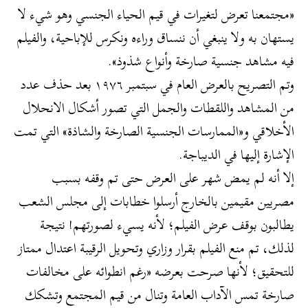
«مجتمعنا تعرض لتغيرات في قيم الحياء الجنسي وهو شيء لا
يستهان به ولا ينبغي أن ننساق وراءه ونكرس للإباحية، والفيلم
فيه مشاهد جنسية صارخة وأنواع شذوذ».
وتم التصريح بالعرض العام في سبتمبر ١٩٧٦ بعد حذف عدد
من المشاهد واللقطات والجمل التي تصور أشكال الانحلال
الأخلاقي و«الممارسات الجنسية الصارخة والشاذة» التي تمت
الإشارة إليها في الديباجة.
إلا أنه لم يمض شهر على العرض حتى تم وقفه بسبب
مصريين مقيمين بالخارج أرسلوا خطابات إلى مجلس الشعب
يطالبون بوقف عرض الفيلم؛ لأنه يسيء لصورتهم! نتيجة
لذلك، تم منع الفيلم بقرار وزاري وتحويل الرقيبة اعتدال ممتاز
للتحقيق؛ لأنها صرحت بعرضه «رغم انطوائه على مخالفات
صارخة تمس الآداب العامة وتنال من قيم المجتمع وتشكك