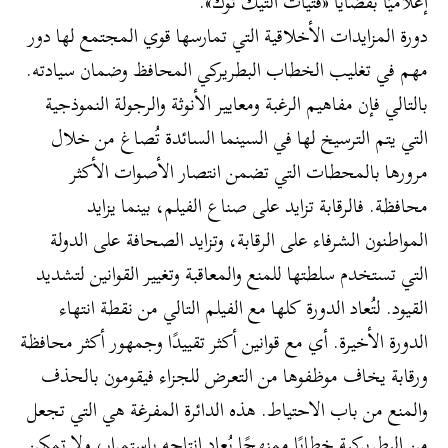
إعلاميًّا بقضايا «فتيات التيك توك».
دورة المزايدات الأخلاقية التي تمارسها قوي المجتمع لها دور
مهم في تغليب الخطاب البطريركي المحافظ وضمان سيادته.
بالتالي فإن مفاهيم الرغبة ومعايير الأنوثة والرجولة النموذجية
التي يتم الترسيخ لها في السينما السائدة تُصاغ من خلال
مرورها بالمحطات التي تضمن انتصار الأصوات الأكثر
محافظة. فالرقابة تزايد على صناع الفيلم، بينما يزايد
المواطنون الشرفاء على الرقابة، وتزايد الصحافة على الدولة
التي تستخدم سلطتها للمنع والمعاقبة وتغيير القوانين لتشديد
القيود. لتُعاد الدورة كلها مع الفيلم التالي من نقطة انتهاء
الدورة الأخيرة. أي مع قوانين أكثر تقييدًا وجمهور أكثر محافظة
ورقابة يخاف موظفوها من التعرض للجزاء فيقومون بالحذف
والمنع من باب الاحتياط. هذه الدائرة المفرغة هي التي تجعل
من البطريركية خطابًا ممنهجًا يُعاد إنتاجه باستمرار، ولا تمكن