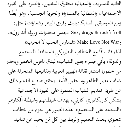
الثانية للنسوية، والمطالبة بحقوق المثليين، والتمرد على القيود
الاجتماعية، والمطالبة بالمساواة والحرية الجنسية، وهو أيضًا
زمن الموسيقى السايكاديليك وفريق البيتلز وشعارات؛ مثل:
Sex, drugs & rock’n’roll «جنس مخدرات وروك أند رول»،
وMake Love Not War «لنمارس الحب لا الحرب».
لذا، فاتساقًا مع الخطاب البطريركي المحافظ للمجتمع
والدولة، يأتي فيلم «جنون الشباب» ليدق ناقوس الخطر ويحذر
من خطورة انتشار ثقافة الهيبيز الغربية وتقاليعها المنحرفة على
شباب مصر الطاهر ومستقبل الأمة. يحقق صناع الفيلم ذلك
عن طريق تقديم الشباب المتمرد على القيود الاجتماعية
بشكل كاريكاتوري كارثي، بهدف شيطنتهم وشيطنة أفكارهم
«الدخيلة على المجتمع». هذه الصور هي جزء من خطاب
شعبوي يتعمد التعميم والربط بين كل مَن يحيد عن تقاليد