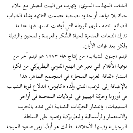
الشاب المهذب السوي، وتهرب من البيت للعيش مع علاء
حياة بلا قواعد أو حدود بصحبة عصمت التائهة وشلة الشباب
الضائع. تنتبه سلوى للورطة التي أوقعت نفسها فيها عندما
تدرك التبعات المدمرة لحياة السُّكر والعربدة والمجون والرذيلة
ولكن بعد فوات الأوان.
فيلم «جنون الشباب» من إنتاج عام ١٩٧٣ هو فيلم آخر من
نوعية الأفلام التي تعبر عن الهلع القومي البطريركي من فكرة
انتشار «ثقافة الغرب المنحل» في المجتمع الطاهر. هذا
بالإضافة إلى الرعب الذي ولَّده «كابوس» اندلاع ثورة الشباب
في أوروبا وحركة الهيبيز في الولايات المتحدة في أواخر
الستينيات، وانتشار الحركات الشبابية التي تندد بالحرب
والاستعمار والرأسمالية والبطريركية وتتمرد على السلطة
البرجوازية وقيمها الأخلاقية. فذلك هو أيضًا زمن صعود الموجة