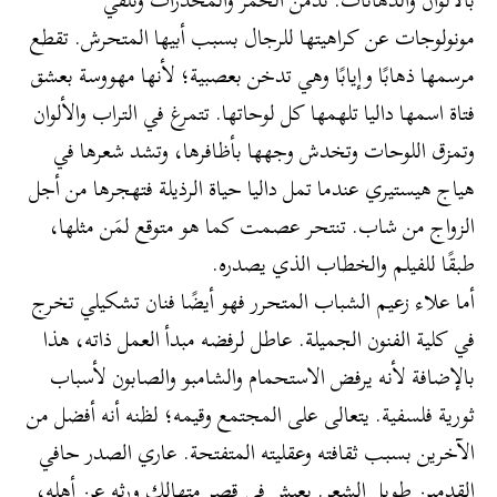
مونولوجات عن كراهيتها للرجال بسبب أبيها المتحرش. تقطع
مرسمها ذهابًا وإيابًا وهي تدخن بعصبية؛ لأنها مهووسة بعشق
فتاة اسمها داليا تلهمها كل لوحاتها. تتمرغ في التراب والألوان
وتمزق اللوحات وتخدش وجهها بأظافرها، وتشد شعرها في
هياج هيستيري عندما تمل داليا حياة الرذيلة فتهجرها من أجل
الزواج من شاب. تنتحر عصمت كما هو متوقع لمَن مثلها،
طبقًا للفيلم والخطاب الذي يصدره.
أما علاء زعيم الشباب المتحرر فهو أيضًا فنان تشكيلي تخرج
في كلية الفنون الجميلة. عاطل لرفضه مبدأ العمل ذاته، هذا
بالإضافة لأنه يرفض الاستحمام والشامبو والصابون لأسباب
ثورية فلسفية. يتعالى على المجتمع وقيمه؛ لظنه أنه أفضل من
الآخرين بسبب ثقافته وعقليته المتفتحة. عاري الصدر حافي
القدمين طويل الشعر. يعيش في قصر متهالك ورثه عن أهله،