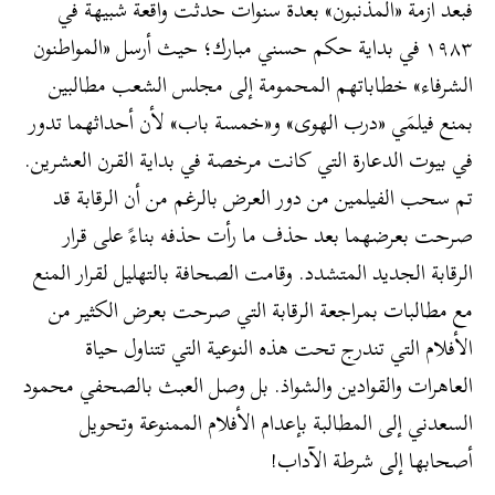
فبعد أزمة «المذنبون» بعدة سنوات حدثت واقعة شبيهة في
١٩٨٣ في بداية حكم حسني مبارك؛ حيث أرسل «المواطنون
الشرفاء» خطاباتهم المحمومة إلى مجلس الشعب مطالبين
بمنع فيلمَي «درب الهوى» و«خمسة باب» لأن أحداثهما تدور
في بيوت الدعارة التي كانت مرخصة في بداية القرن العشرين.
تم سحب الفيلمين من دور العرض بالرغم من أن الرقابة قد
صرحت بعرضهما بعد حذف ما رأت حذفه بناءً على قرار
الرقابة الجديد المتشدد. وقامت الصحافة بالتهليل لقرار المنع
مع مطالبات بمراجعة الرقابة التي صرحت بعرض الكثير من
الأفلام التي تندرج تحت هذه النوعية التي تتناول حياة
العاهرات والقوادين والشواذ. بل وصل العبث بالصحفي محمود
السعدني إلى المطالبة بإعدام الأفلام الممنوعة وتحويل
أصحابها إلى شرطة الآداب!