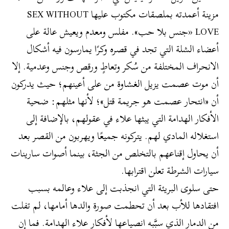
مزينة أعمدته بملصقات مكتوب عليها SEX WITHOUT
LOVE «جنس بلا حب». مفلس ومعدم ويعيش عالة على
أعضاء الشلة التي تجد في قصره وكرًا يمارسون فيه أشكال
الانحراف المختلفة من سُكر وتعاطٍ ورقص وجنس وعدمية. إلا
أن موت عصمت يزيل الغشاوة من على أعينهم؛ حيث يدركون
أن «انتحار عصمت هو جريمة قتل»؛ لأنها مثلهم: ضحية
الأفكار الهدامة التي يبثها علاء في عقولهم، بالإضافة إلى
استغلاله المادي لهم. يتركونه جميعًا ويهربون من القصر بعد
أن يحاول إقناعهم بالتخلص من الجثة، بينما أصوات سارينات
سيارات الشرطة تعلن اقترابها.
حتى سلوى البريئة التي انجذبت إلى علاء وعالمه بسبب
افتقادها للأب بعد أن تحطمت صورة والدها أمامها، لم تفلت
من الدمار الذي سبَّبه انصياعها لأفكار علاء الهدامة. فما إن