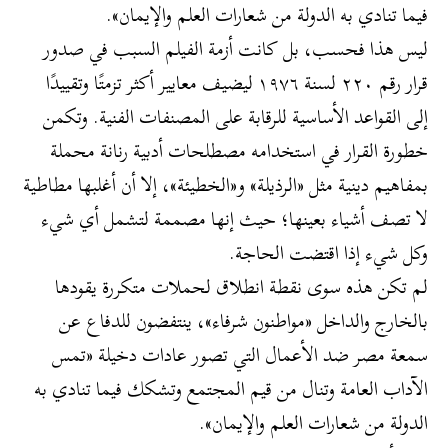
فيما تنادي به الدولة من شعارات العلم والإيمان».
ليس هذا فحسب، بل كانت أزمة الفيلم السبب في صدور
قرار رقم ٢٢٠ لسنة ١٩٧٦ ليضيف معايير أكثر تزمتًا وتقييدًا
إلى القواعد الأساسية للرقابة على المصنفات الفنية. وتكمن
خطورة القرار في استخدامه مصطلحات أدبية رنانة محملة
بمفاهيم دينية مثل «الرذيلة» و«الخطيئة»، إلا أن أغلبها مطاطية
لا تصف أشياء بعينها؛ حيث إنها مصممة لتشمل أي شيء
وكل شيء إذا اقتضت الحاجة.
لم تكن هذه سوى نقطة انطلاق لحملات متكررة يقودها
بالخارج والداخل «مواطنون شرفاء»، ينتفضون للدفاع عن
سمعة مصر ضد الأعمال التي تصور عادات دخيلة «تمس
الآداب العامة وتنال من قيم المجتمع وتشكك فيما تنادي به
الدولة من شعارات العلم والإيمان».