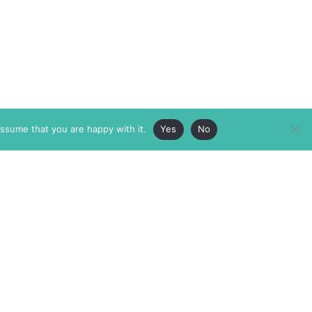
assume that you are happy with it.
Yes
No
ABOUT
MEMBERSHIP
MASTHEAD