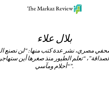
بلال علاء
وصحفي مصري، نشر عدة كتب منها: “لن نصنع ال
داقة”، “تعلم الطيور منذ صغرها أين ستهاجر”
“أحلام ومآسي”.