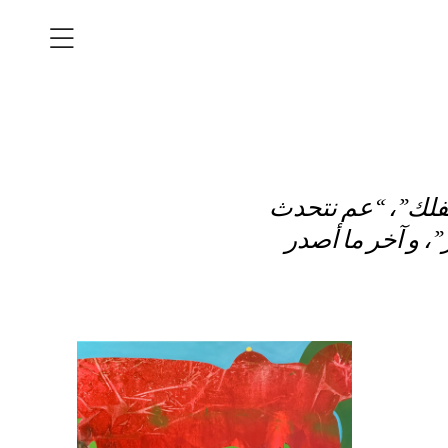
فلك”، “عم نتحدث
، و آخر ما أصدر