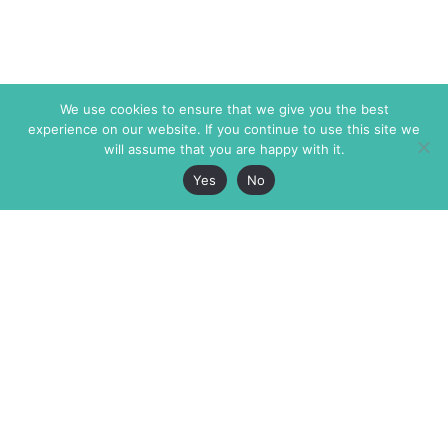
We use cookies to ensure that we give you the best
experience on our website. If you continue to use this site we
will assume that you are happy with it.
Yes
No
The Markaz Review
7 rue de Verdun
1465 Tamarind Ave., #702,
34000 Montpellier
Los Angeles CA 90028
France
USA
+33 4 67 02 87 39
info@themarkaz.org