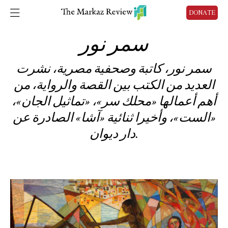
DONATE
سمر نور
سمر نور، كاتبة وصحفية مصرية، نشرت
العديد من الكتب بين القصة والرواية، من
أهم أعمالها «محلك سر»، «تماثيل الجان»،
«الست»، وأخيرا ثنائية «آشا» الصادرة عن
دار ديوان.