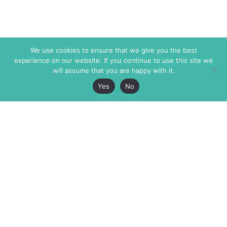
We use cookies to ensure that we give you the best
experience on our website. If you continue to use this site we
will assume that you are happy with it.
Yes
No
The Markaz Review
7 rue de Verdun
1465 Tamarind Ave., #702,
34000 Montpellier
Los Angeles CA 90028
France
USA
+33 4 67 02 87 39
info@themarkaz.org