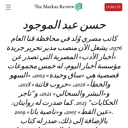
DONATE
حسن عبد الموجود
كاتب مصري وُلد في محافظة قنا العام
1976، يشغل الآن منصب مدير تحرير جريدة
«أخبار الأدب» المصرية التي تصدر عن
مؤسسة أخبار اليوم، له خمس مجموعات
قصصية هي «ساق وحيدة» 2002، «السهو
والخطأ» 2016، «حروب فاتنة» 2018،
و«البشر والسحالي» 2021، و”تاجر
الحكايات” 2023. كما صدرت له روايتان:
«عين القط» 2005، و«ناصية باتا» 2009.
بالإضافة إلى ذلك، صدر له كتاب