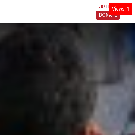
EN
FR
AR
Views: 1
DONATE