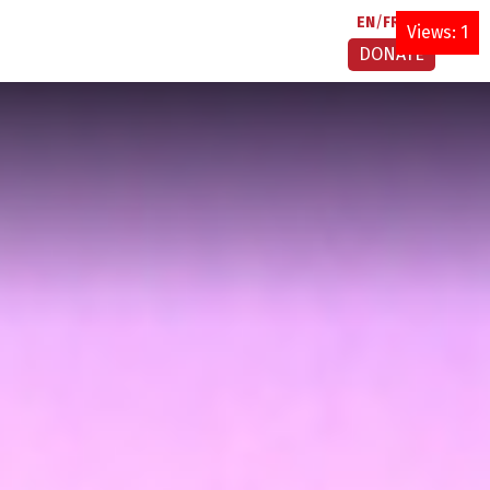
EN
FR
AR
Views: 1
DONATE