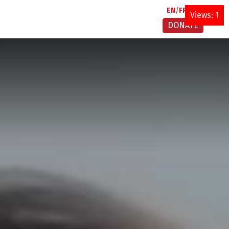
EN
FR
AR
Views: 1
DONATE