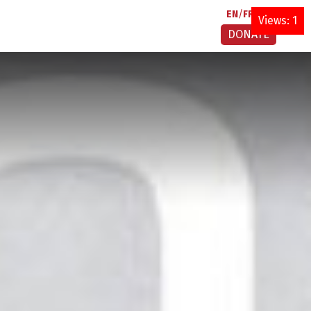
EN
FR
AR
Views: 1
DONATE