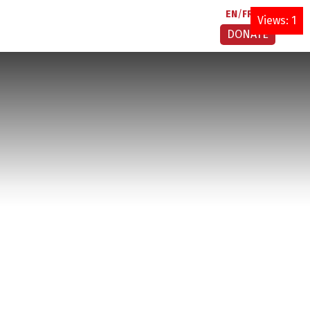
EN
FR
AR
Views: 1
DONATE