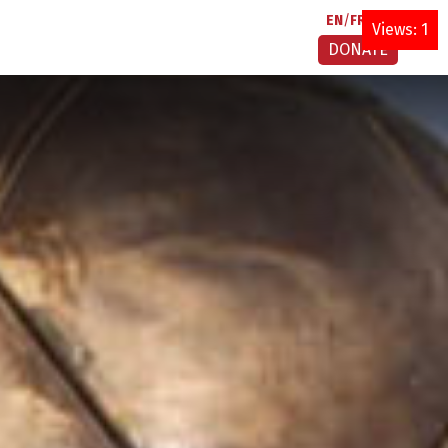
EN
FR
AR
Views: 1
DONATE