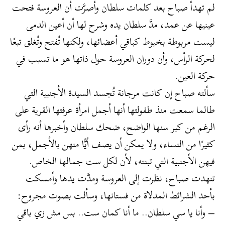
لم تهدأ صباح بعد كلمات سلطان وأصرَّت أن العروسة فتحت
عينيها عن عمد، مدَّ سلطان يده وشرح لها أن أعين الدمى
ليست مربوطة بخيوط كباقي أعضائها، ولكنها تُفتح وتُغلق تبعًا
لحركة الرأس، وأن دوران العروسة حول ذاتها هو ما تسبب في
حركة العين.
سألته صباح إن كانت مرجانة تُجسد السيدة الأجنبية التي
طالما سمعت منذ طفولتها أنها أجمل امرأة عرفتها القرية على
الرغم من كبر سنها الواضح، ضحك سلطان وأخبرها أنه رأى
كثيرًا من النساء، ولا يمكن أن يصف أيًّا منهن بالأجمل، بمن
فيهن الأجنبية التي تبنته، لأن لكل ست جمالها الخاص.
تنهدت صباح، نظرت إلى العروسة ومدَّت يدها وأمسكت
بأحد الشرائط المدلاة من فستانها، وسألت بصوت مجروح:
– وأنا يا سي سلطان.. ما أنا كمان ست.. بس مش زي باقي