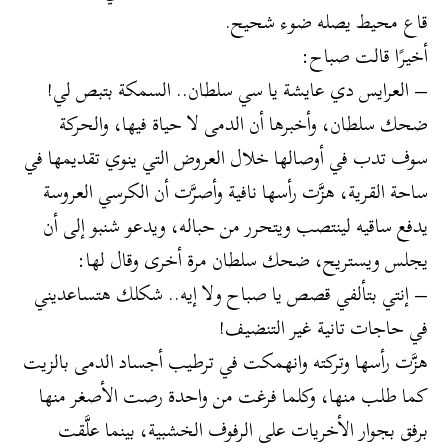
قاع محيط يصله ضوء شحيح.
أخيرًا قالت صباح:
– العرايس دي عايشة يا سي سلطان.. السمكة بتبص لي!
ضحك سلطان، وأخبرها أن الدمى لا حياة فيها، والحركة
سوف تدب في أوصالها خلال العروض التي ينوي تقديمها في
ساحة القرية، هزَّت رأسها نافية وأصرَّت أن الكرسي العروسة
يدفع ساقيه لينتصب ويتحرر من حباله، ويدعو شنبو إلى أن
يجلس ويستريح، ضحك سلطان مرة أخرى وقال لها:
– إنتي بتألفي قصص يا صباح ولا إيه.. شكلك هتساعديني
في حاجات تانية غير التنضيف!
هزَّت رأسها وتركته وانهمكت في ترطيب أجساد الدمى بالزيت
كما طلب منها، وكلما فرغت من واحدة رصت الأصغر منها
برفق بجوار الأخريات على الرفوف الخشبية، بينما علَّقت