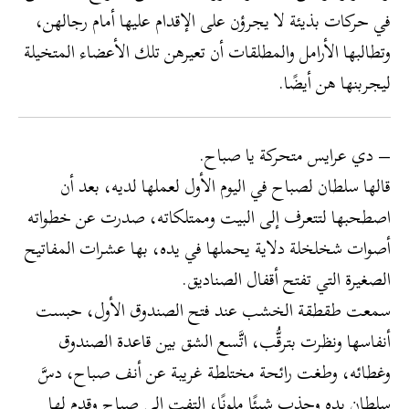
في حركات بذيئة لا يجرؤن على الإقدام عليها أمام رجالهن،
وتطالبها الأرامل والمطلقات أن تعيرهن تلك الأعضاء المتخيلة
ليجربنها هن أيضًا.
– دي عرايس متحركة يا صباح.
قالها سلطان لصباح في اليوم الأول لعملها لديه، بعد أن
اصطحبها لتتعرف إلى البيت وممتلكاته، صدرت عن خطواته
أصوات شخلخلة دلاية يحملها في يده، بها عشرات المفاتيح
الصغيرة التي تفتح أقفال الصناديق.
سمعت طقطقة الخشب عند فتح الصندوق الأول، حبست
أنفاسها ونظرت بترقُّب، اتَّسع الشق بين قاعدة الصندوق
وغطائه، وطغت رائحة مختلطة غريبة عن أنف صباح، دسَّ
سلطان يده وجذب شيئًا ملونًا، التفت إلى صباح وقدم لها