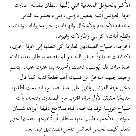
الأكبر بالحوامل المعدنية التي ركَّبها سلطان بنفسه. صارت
غرفة العرائس أشبه بفصل دراسي، مليء بعشرات الدمى
مختلفة الأحجام والأشكال والهيئات، بشر وحيوانات ونباتات
وقطع أثاث؛ كراسي وطاولات وغيرها.
أخرجت صباح الصناديق الفارغة كي تنقلها إلى غرفة أخرى،
اكتشفت صندوقًا صغير الحجم لم يفتحه سلطان بعد، نادته
عدة مرات فلم يُجِب، ذهبت وأخبرته بما عثرت عليه، ابتسم
وخبط جبهته ساخرًا من نسيانه أهم قطعة لديه كما قال.
دخل غرفة العرائس وأثنى على عمل صباح، ابتسمت لتلقيها
مديحًا حقيقيًا لأول مرة، اقترب من الصندوق وفتحه، رأت
صباح عروسة ترقد بداخله، فتاة بملامح دقيقة أبرزها شفتان
ملونتان بالأحمر، طلب منها سلطان أن تُخرجها بنفسها حتى
تتعلم كيف تحبس العرائس داخل الصناديق فيما بعد.