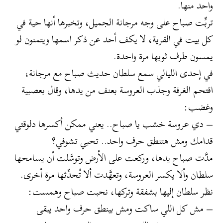
واحد منها.
تربِّت صباح على وجه مرجانة الجميل، وتخبرها أنها حية في
كل بيت في القرية، لا يكف أحد عن ذكر اسمها ويتمنون لو
يمسون طرف ثوبها مرة واحدة.
في إحدى الليالي سمع سلطان حديث صباح مع مرجانة،
اقتحم الغرفة وجذب العروسة بعنف من يدها، وقال بعصبية
وغضب:
– دي عروسة خشب يا صباح.. يعني ممكن أكسرها دلوقتي
قدامك ومش هتنطق حرف واحد.. تحبي تشوفي؟
مدَّت صباح يدها، وركعت على الأرض وتوسَّلت أن يسامحها
سلطان وألا يكسر العروسة، وتعهَّدت ألا تُحدِّثها مرة أخرى.
نظر سلطان إليها بشفقة وتركها، نحبت صباح وهمست:
– مش كل اللي ساكت ومش بينطق حرف واحد يبقى