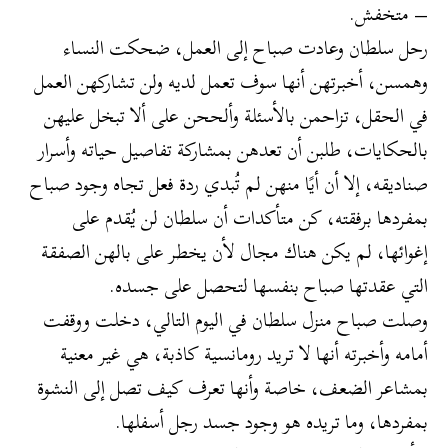
– متخفش.
رحل سلطان وعادت صباح إلى العمل، ضحكت النساء
وهمسن، أخبرتهن أنها سوف تعمل لديه ولن تشاركهن العمل
في الحقل، تزاحمن بالأسئلة وألححن على ألا تبخل عليهن
بالحكايات، طلبن أن تعدهن بمشاركة تفاصيل حياته وأسرار
صناديقه، إلا أن أيًا منهن لم تُبدي ردة فعل تجاه وجود صباح
بمفردها برفقته، كن متأكدات أن سلطان لن يُقدم على
إغوائها، لم يكن هناك مجال لأن يخطر على بالهن الصفقة
التي عقدتها صباح بنفسها لتحصل على جسده.
وصلت صباح منزل سلطان في اليوم التالي، دخلت ووقفت
أمامه وأخبرته أنها لا تريد رومانسية كاذبة، هي غير معنية
بمشاعر الضعف، خاصة وأنها تعرف كيف تصل إلى النشوة
بمفردها، وما تريده هو وجود جسد رجل أسفلها.