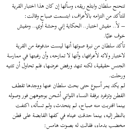
تنحنح سلطان وابتلع ريقه، وسألها إن كان هذا اختبار القرية
للتأكد من التزامه بالأعراف، ابتسمت صباح وقالت:
– لأ.. مفيش اختبار.. الحكاية إني وحشة أوي.. ومفيش
خوف عليّا.
تأكد سلطان من نبرة صوتها أنها ليست مدفوعة من القرية
لاختبار ولائه لأعرافها، وأنها لا تمازحه، وأن رغبتها في ممارسة
الجنس حقيقية، لكنه تنهد ورفض عرضها، فلم تحاول أن تثنيه
ورحلت.
لم يكد يمر أسبوع حتى بحث سلطان عنها ووجدها تقطف
القطن وتزغرد برفقة النساء اللواتي أشحن بوجوههن فور وصوله
بينما اقتربت منه صباح، لم يتحدث، ولم تسأله، اكتفت
بالنظر إليه، بينما حدقت عيناه في كفها القابضة على قطن
مخضب بدماء، فقالت له بصوت هامس: