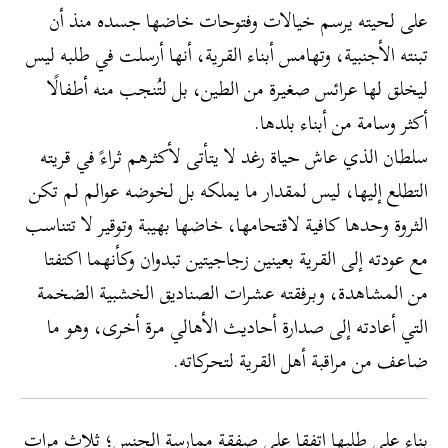
على لحيته يرسم خيالات وفتوحات خاضها جسده منذ أن
تبنته الأجنبية، وتهامس أبناء القرية، أنها أرسلت في طلبه ليس
ليخلق لها عرائس صغيرة من الطين، بل لتُنجب منه أطفالًا
أكثر وسامة من أبناء بلدها.
سلطان الذي عاش حياة رغد لا يتأتى لأكثرهم ثراءً في قريته
التطلع إليها، ليس لمقدار ما يملكه بل لخوضه عوالم لم تكن
الثروة وحدها كافية لاقتحامها، خاضها بهيبة وتوقير لا تتناسب
مع عودته إلى القرية بعينين زجاجيتين تبدوان وكأنهما اكتفتا
من المشاهدة، وبرفقته عشرات الصناديق الخشبية الضخمة
التي أعادته إلى صدارة أحاديث الأهالي مرة أخرى، وهو ما
ضاعف من مراقبة أهل القرية لتحركاته.
بناء على طلبها اتفقا على صفقة ممارسة الجنس؛ ثلاث مرات