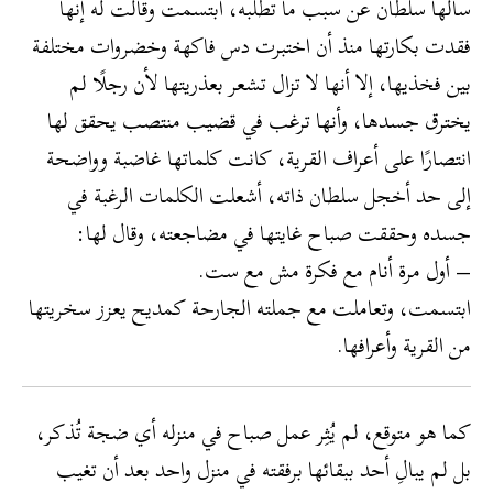
سألها سلطان عن سبب ما تطلبه، ابتسمت وقالت له إنها
فقدت بكارتها منذ أن اختبرت دس فاكهة وخضروات مختلفة
بين فخذيها، إلا أنها لا تزال تشعر بعذريتها لأن رجلًا لم
يخترق جسدها، وأنها ترغب في قضيب منتصب يحقق لها
انتصارًا على أعراف القرية، كانت كلماتها غاضبة وواضحة
إلى حد أخجل سلطان ذاته، أشعلت الكلمات الرغبة في
جسده وحققت صباح غايتها في مضاجعته، وقال لها:
– أول مرة أنام مع فكرة مش مع ست.
ابتسمت، وتعاملت مع جملته الجارحة كمديح يعزز سخريتها
من القرية وأعرافها.
كما هو متوقع، لم يُثِر عمل صباح في منزله أي ضجة تُذكر،
بل لم يبالِ أحد ببقائها برفقته في منزل واحد بعد أن تغيب