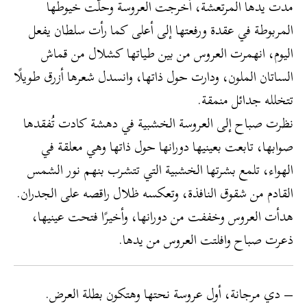
مدت يدها المرتعشة، أخرجت العروسة وحلَّت خيوطها
المربوطة في عقدة ورفعتها إلى أعلى كما رأت سلطان يفعل
اليوم، انهمرت العروس من بين طياتها كشلال من قماش
الساتان الملون، ودارت حول ذاتها، وانسدل شعرها أزرق طويلًا
تتخلله جدائل منمقة.
نظرت صباح إلى العروسة الخشبية في دهشة كادت تُفقدها
صوابها، تابعت بعينيها دورانها حول ذاتها وهي معلقة في
الهواء، تلمع بشرتها الخشبية التي تتشرب بنهم نور الشمس
القادم من شقوق النافذة، وتعكسه ظلال راقصه على الجدران.
هدأت العروس وخففت من دورانها، وأخيرًا فتحت عينيها،
ذعرت صباح وافلتت العروس من يدها.
– دي مرجانة، أول عروسة نحتها وهتكون بطلة العرض.