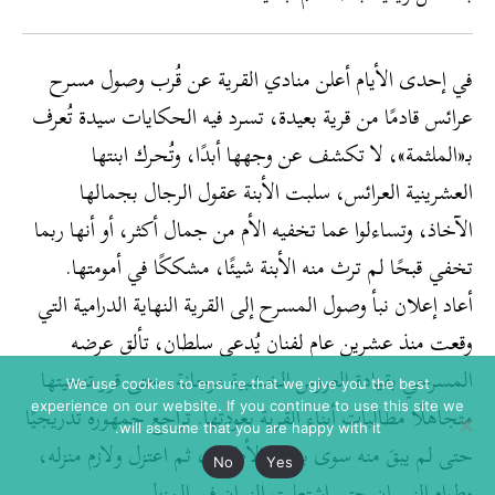
في إحدى الأيام أعلن منادي القرية عن قُرب وصول مسرح
عرائس قادمًا من قرية بعيدة، تسرد فيه الحكايات سيدة تُعرف
بـ«الملثمة»، لا تكشف عن وجهها أبدًا، وتُحرك ابنتها
العشرينية العرائس، سلبت الأبنة عقول الرجال بجمالها
الآخاذ، وتساءلوا عما تخفيه الأم من جمال أكثر، أو أنها ربما
تخفي قبحًا لم ترث منه الأبنة شيئًا، مشككًا في أمومتها.
أعاد إعلان نبأ وصول المسرح إلى القرية النهاية الدرامية التي
وقعت منذ عشرين عام لفنان يُدعى سلطان، تألق عرضه
المسرحي بقيادة العروس الخشبية مرجانة، حتى قرر تنحيتها
We use cookies to ensure that we give you the best
متجاهلًا مطالبات أبناء القرية بعودتها. تراجع جمهوره تدريجيًا
experience on our website. If you continue to use this site we
will assume that you are happy with it.
حتى لم يبقَ منه سوى بعض الأطفال، ثم اعتزل ولازم منزله،
No
Yes
وطواه النسيان حتى اشتعلت النيران في المنزل.