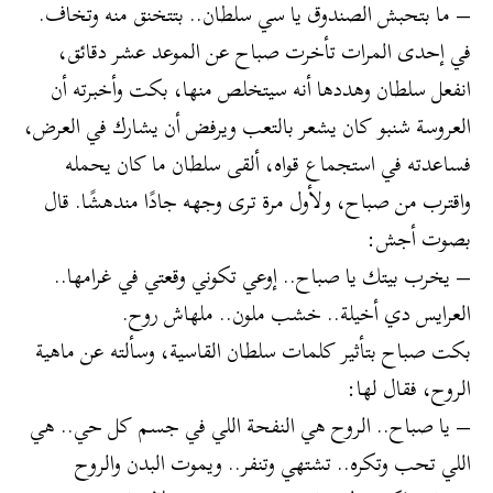
– ما بتحبش الصندوق يا سي سلطان.. بتتخنق منه وتخاف.
في إحدى المرات تأخرت صباح عن الموعد عشر دقائق،
انفعل سلطان وهددها أنه سيتخلص منها، بكت وأخبرته أن
العروسة شنبو كان يشعر بالتعب ويرفض أن يشارك في العرض،
فساعدته في استجماع قواه، ألقى سلطان ما كان يحمله
واقترب من صباح، ولأول مرة ترى وجهه جادًا مندهشًا. قال
بصوت أجش:
– يخرب بيتك يا صباح.. إوعي تكوني وقعتي في غرامها..
العرايس دي أخيلة.. خشب ملون.. ملهاش روح.
بكت صباح بتأثير كلمات سلطان القاسية، وسألته عن ماهية
الروح، فقال لها:
– يا صباح.. الروح هي النفحة اللي في جسم كل حي.. هي
اللي تحب وتكره.. تشتهي وتنفر.. ويموت البدن والروح