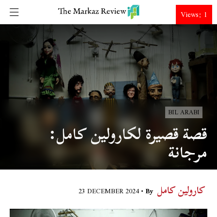
DONATE
Views: 1
BIL ARABI
قصة قصيرة لكارولين كامل:
مرجانة
كارولين كامل
23 DECEMBER 2024
By •