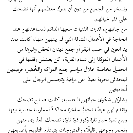
وتسخر من الجميع من دون أن يدرك معظمهم أنها تضحك
على فقر خيالهم.
من جانبهن، قدرت الفتيات سعيها الدائم لمساعدتهن عند
الحاجة في الأعمال الشاقة التي لم ينتهين منها، كانت تمد
يد العون في حلب البقر أو جمع ديدان الحقل وغيرها من
الأعمال الموكلة إلى نساء القرية، كن يعشقن رفقتها في
الحقول بخاصة خلال مواسم جمع الفواكه والخُضر، فرصتهن
ليتحدثن بحرية بعيدًا عن مراقبة وتجسس الرجال على
أحاديثهن.
يشاركن شكوى حياتهن الجنسية، كانت صباح تضحك
وتقدم لهن عرضًا تمثيليًّا ساخرًا محاكاةً لممارسة جنسية بينها
وبين ثمرة خيار تارة وكوز ذرة تارة، تضحك العذارى منهن
وتحمر وجوههن قليلًا، والمتزوجات يتبادلن التلويح بأصابعهن