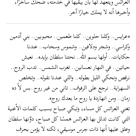
العرائس ويتعهد لها بأن يبقيها في خدمته، ضحك ساخرًا،
وأخبرها أنه لا يملك خيارًا آخر.
«عرايس.. وكلنا حلوين.. كلنا طعمين.. محبوبين.. بني آدمين
وكراسي.. وشجر ودلافين.. وشموس وسحاب.. عندنا
حكايات.. أولها بسم الله.. نحتنا سلطان بإيده.. نعيش
حياتين.. في النهار نعسانين.. تغرب الشمس.. تدب الروح..
نرقص ونحكي الليل بطوله.. واللي عندنا نقوله.. وتخلص
السهراية.. نرجع على الرفوف.. تاني من غير روح..بس لأ ده
زمان.. ومن انهاردة يا روح ما بعدك روح».
تغني العرائس كل مساء، وتبكي صباح بسبب كلمات الأغنية
التي كانت تدلل بها العرائس همسًا كل صباح، دوَّنها سلطان
وعلق عليها أنها ذات جرس موسيقي، لكنه لا يؤمن بحرف