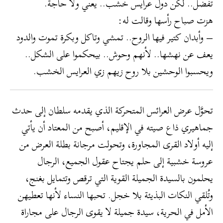
تفضل.. لكن دول عرايس خشب.. يعني ولا حاجة.
هزت صباح رأسها وقالت له:
– وأبدان كتير فيها الروح.. تمشي وتاكل وبكرة تموت والدود
يعف عن نهشها.. لأنهم وحوش.. بيحكموا على الشكل..
ويحسبوا الوحشين بلا روح زيهم زي العرايس الخشب.
تحوَّل عرض العرائس المتحركة الذي يقدمه سلطان إلى حدث
جماهيري ذاع صيته في الإقليم، أصبح من المعتاد أن يأتي
إليه أولاد القرى المجاورة، وتحولت مرجانة بطلة العرض من
عروسة خشبية إلى حلم يجتاح عقول الجميع، الرجال
يحلمون بالسيدة الجميلة القوية التي ترقص وتتمايل بغنج،
وتُلقي النكات البذيئة بلا خجل. تحبها النساء لأنها تعطيهن
الأمل في الحرية، سيدة جميلة لا يقوى الرجال على مجاراة