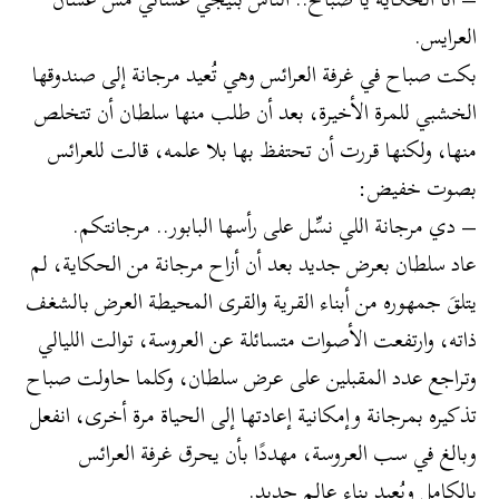
العرايس.
بكت صباح في غرفة العرائس وهي تُعيد مرجانة إلى صندوقها
الخشبي للمرة الأخيرة، بعد أن طلب منها سلطان أن تتخلص
منها، ولكنها قررت أن تحتفظ بها بلا علمه، قالت للعرائس
بصوت خفيض:
– دي مرجانة اللي نسِّل على رأسها البابور.. مرجانتكم.
عاد سلطان بعرض جديد بعد أن أزاح مرجانة من الحكاية، لم
يتلقَ جمهوره من أبناء القرية والقرى المحيطة العرض بالشغف
ذاته، وارتفعت الأصوات متسائلة عن العروسة، توالت الليالي
وتراجع عدد المقبلين على عرض سلطان، وكلما حاولت صباح
تذكيره بمرجانة وإمكانية إعادتها إلى الحياة مرة أخرى، انفعل
وبالغ في سب العروسة، مهددًا بأن يحرق غرفة العرائس
بالكامل ويُعيد بناء عالم جديد.