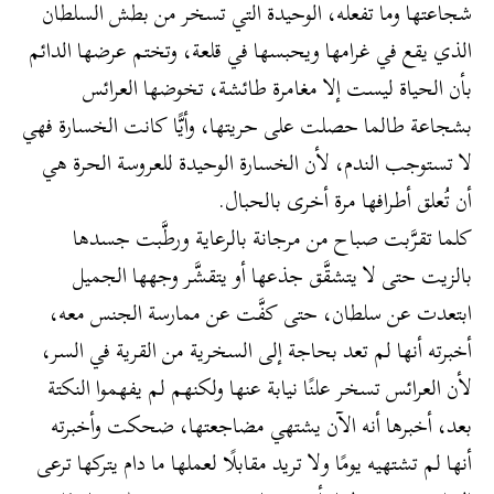
شجاعتها وما تفعله، الوحيدة التي تسخر من بطش السلطان
الذي يقع في غرامها ويحبسها في قلعة، وتختم عرضها الدائم
بأن الحياة ليست إلا مغامرة طائشة، تخوضها العرائس
بشجاعة طالما حصلت على حريتها، وأيًّا كانت الخسارة فهي
لا تستوجب الندم، لأن الخسارة الوحيدة للعروسة الحرة هي
أن تُعلق أطرافها مرة أخرى بالحبال.
كلما تقرَّبت صباح من مرجانة بالرعاية ورطَّبت جسدها
بالزيت حتى لا يتشقَّق جذعها أو يتقشَّر وجهها الجميل
ابتعدت عن سلطان، حتى كفَّت عن ممارسة الجنس معه،
أخبرته أنها لم تعد بحاجة إلى السخرية من القرية في السر،
لأن العرائس تسخر علنًا نيابة عنها ولكنهم لم يفهموا النكتة
بعد، أخبرها أنه الآن يشتهي مضاجعتها، ضحكت وأخبرته
أنها لم تشتهيه يومًا ولا تريد مقابلًا لعملها ما دام يتركها ترعى