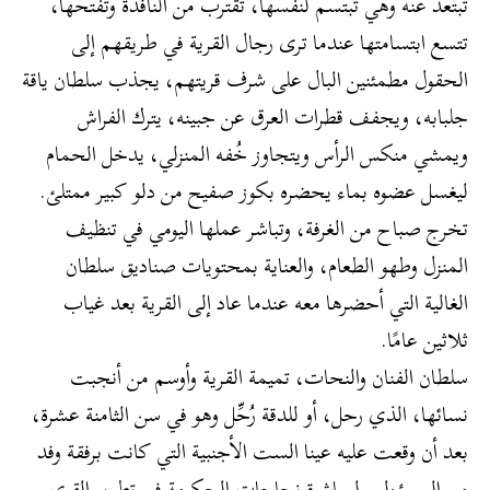
تبتعد عنه وهي تبتسم لنفسها، تقترب من النافذة وتفتحها،
تتسع ابتسامتها عندما ترى رجال القرية في طريقهم إلى
الحقول مطمئنين البال على شرف قريتهم، يجذب سلطان ياقة
جلبابه، ويجفف قطرات العرق عن جبينه، يترك الفراش
ويمشي منكس الرأس ويتجاوز خُفه المنزلي، يدخل الحمام
ليغسل عضوه بماء يحضره بكوز صفيح من دلو كبير ممتلئ.
تخرج صباح من الغرفة، وتباشر عملها اليومي في تنظيف
المنزل وطهو الطعام، والعناية بمحتويات صناديق سلطان
الغالية التي أحضرها معه عندما عاد إلى القرية بعد غياب
ثلاثين عامًا.
سلطان الفنان والنحات، تميمة القرية وأوسم من أنجبت
نسائها، الذي رحل، أو للدقة رُحِّل وهو في سن الثامنة عشرة،
بعد أن وقعت عليه عينا الست الأجنبية التي كانت برفقة وفد
من المسؤولين لمباشرة نجاحات الحكومة في تطوير القرى