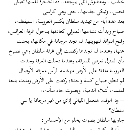
خشب.. ومعندوش اللي بيوجعه.. ده الشجرة نفسها تعيش
تحس.. وتبكي جذعها.. حتى وهي كراسي.
بعد عدة أيام من تهديد سلطان بكسر العروسة، استيقظت
صباح وبدأت نشاطها المنزلي كعادتها بدخول غرفة العرائس،
وفتح النوافذ لتهويتها. لم تجد مرجانة في مكانها، بحثت
عنها، وعندما لم تجدها ركضت إلى غرفة سلطان وهي تصرخ
بأن المنزل تعرض للسرقة، وعندما دخلت الغرفة وجدت
العروسة ملقاة على الأرض مهشمة الرأس ممزقة الأوصال.
لم تنطق صباح كلمة واحدة، ركعت على الأرض ومدت يدها
لملمت أشلاء الدمية، وبصوت حاد سألت:
– ودا الوقت هتعمل الليالي إزاي من غير مرجانة يا سي
سلطان؟
جاوبها سلطان بصوت يخلو من الإحساس:
– أنا الحكاية يا صباح.. الناس بتيجي عشاني مش عشان