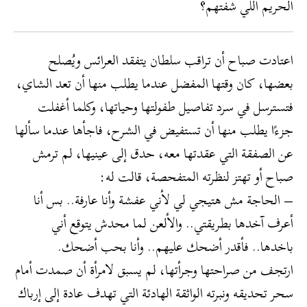
الحريم اللي شفتهم؟
اعتادت صباح أن تراقب سلطان يتفقد العرائس ويُصلح
بعضها، كان وقتها المفضل عندما يطلب منها أن تعد الشاي،
فتسترسل في سرد تفاصيل طفولتها وحياتها، وكلما أغفلت
جزءًا يطلب منها أن تستفيض في الشرح، فاجأها عندما سألها
عن الصفقة التي عقدتها معه، حدق إلى عينيها، لم ترمش
صباح أو تهتز لنظرته المتفحصة، قالت له:
– الحاجة مش هتيجي لي لأني عفشة وأنا عارفة.. بس أنا
أعرف آخدها بطريقتي.. والألعن لما محدش يتوقع أني
باخدها.. فأقدر أضحك عليهم.. وأنا بحب أضحك.
ارتجف من صراحتها وجرأتها، لم يسبق لامرأة أن صمدت أمام
سحر تحديقه ونبرته الواثقة الهادئة التي تهدف عادة إلى إرباك