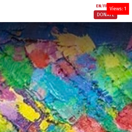
EN
FR
AR
Views: 1
DONATE