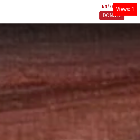
EN
FR
AR
Views: 1
DONATE