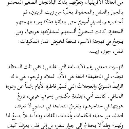
من العائلة الأفريقية، وتُعرّفهم بذاك الباذنجان الصغير المحشو
بالجوز والفلفل والمحفوظ بخلّية من زيت الزيتون، ثم
تُحاصرهم بإصرارٍ أموميّ حتى ينطقوا «مَكدوس» بلهجتهم
المتعثرة. كانت تستدرجُ ألسنتهم لمشاركتها هويتها، ومن
ينجحُ في تهجئة الاسم، تدفعهُ لخوض غمار المكونات:
فلفل، جوز، زيت.
انهمرت دمعتي رغم الابتسامة التي غلبتني؛ ففي تلك اللحظة
تجلّت لي الحقيقة؛ اللغة هي الأمّ، الملاذ والرحم، هي ذاك
الرابطُ السريّ والعجلاتُ التي تُسيّر قاطرة الأيام رغماً عن وعورة
المنافي. كانت أمي، بلقمةِ مكدوس وحرفٍ عربي، تزرعُ
هويتها في حناجرهم، وتغرسُ انتماءها في صدورٍ لا تعرفنا،
لتشيّد من حطام الكلمات وأشتات اللغات وطناً بديلاً يتسعُ لنا
ولهم؛ وطناً لا يحتاجُ إلى جواز سفر، بل إلى قلبٍ يعرفُ كيف