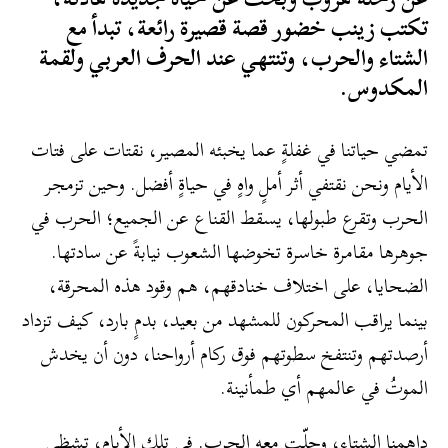
تكتب زينب خضور قصة قصيرة رائعة، تبدأ مع
الشتاء والحرب، وتنتهي عند الحرف العربي ولقمة
المكدوس.
تمضي حياتنا في غفلةٍ عما يخبئه المصير، نقتات على فتات
الأيام ونحن نقتفي أثر أملٍ واهٍ في حياةٍ أفضل. وحين تزمجر
الحرب وتقرع طبولها، يسقط القناع عن الجميع؛ الحرب في
جوهرها مقامرة خاسرة تخوضها الشعوب نيابةً عن سادتها.
الضحايا، على اختلاف خنادقهم، هم وقود هذه المحرقة،
بينما يراقب المحركون للمشهد من بعيد، بدمٍ بارد، كيف تزداد
أرصدتهم وتنتفخ سطوتهم فوق ركام أرواحنا، دون أن يخدش
الموتُ في عالمهم أي طمأنينة.
داهمنا الشتاء، وحلّت معه الحرب. في تلك الأيام، تشظى