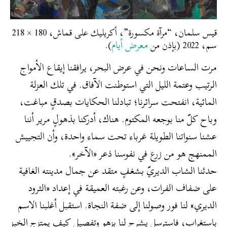
قيس سلمان، “مرآة مكسورة”، أكريليك على قماش، 180 × 218
معرض أيام
سم، 2022 (بإذن من
).
مرت الساعات ونحن في عرض البحر، يرافقنا إيقاع الأمواج
الرتيب وعتمة الليل التي استوطنت الآفاق. في تلك العزلة
المائية، انفتحت سرائرنا؛ تبادلنا الحكايات بصدقٍ مباغت،
وباح كلّ منا بوجعه المكتوم. هناك، أدركنا بذهولٍ مرير أننا
عشنا سنواتنا الطويلة غرباء تحت سماء واحدة، وأن التجييش
الممنهج هو من زرع في نفوسنا ذعر «الآخر».
​حدثنا الشاب الديريّ بشغفٍ متقد عن جمال مدينته الغافية
على ضفاف الفرات، وعن رغبته العميقة في إعداد «الثرود
الديري» لنا فور وصولنا إلى ضفة النجاة. استقبل أغلبنا الاسم
باستغراب، فاسترسل يشرح لنا بزهوٍ وتفصيل كيف يمتزج الخبز