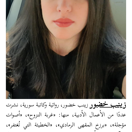
زينب خضور
زينب خضور، روائية وكاتبة سورية، نشرت
عددًا من الأعمال الأدبية، منها: «غربة النزوح»، «أصوات
مؤجلة»، «برزخ المقهى الرمادي»، «الخطيئة التي تُغتفر»،