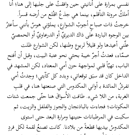
نفسي بمرارة على أنانيتي حين وافقتُ على جلبها إلى هنا؛ أنا
أملكُ مرونة التأقلم، بينما هي جذعٌ اقتُلع من أرضه قسراً.
خرجتُ ذات صباحٍ أجوبُ الشوارع، يملؤني هوسٌ بأنني سأعثرُ
بين الوجوه الباردة على ذاك الديريّ أو الدرعاويّ أو الحمصيّ
علّني أعيدها ولو قليلاً لربوع وطنها، لكن الشوارع ظلت
صمّاء، فعدتُ أجرّ خيبة بحثي نحو عتبة البيت، وقبل أن أفتح
الباب، تهيّأ قلبي لمواجهة حزن أمي المعتاد، لكن المشهد في
الداخل كان قد سبَق توقعاتي، وبدد كل كآبتي؛ وجدتُ أمي
تفرشُ المائدة بـ أواني المكدوس التي صنعتها هنا، في قلبِ
الغربة، من اللا شيء. طافت الأسواقَ هنا حتّى جمعت شتات
المكونات؛ فجاءت بالباذنجان والجوز والفلفل والزيت، ثم
سكبت في المرطبانات حنينها ومرارة البعد حتى استوى
المكدوسُ بيديها قطعةً من بلادنا. كانت تصنعُ لقمة لكل فردٍ