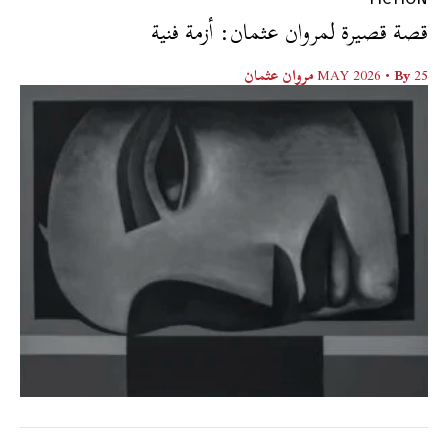
قصة قصيرة لمروان عثمان: أزمة فنية
25 MAY 2026
• By
مروان عثمان