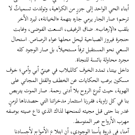
أبناء الحي الواحد إلى جزرٍ من الكراهية، وتولدت تسمياتٌ لا
ترحم؛ صار الجار يرمي جاره بتهمة «الخيانة»، ليرد الآخر
بلقب «الإرهاب». ضاق الرغيف، اتسعت الفوضى، وغابت
حنجرة فيروز الصباحية ليحل محلها عواء الرصاص. استحال
السعي نحو المستقبل ترفاً مستحيلاً، بل صار الوجود كله
مجرد محاولة بائسة للنجاة.
داخل بيتنا، تمدد الخوف كاللبلاب في عينيّ أبي وأمي؛ خوف
مسكون برعب الحكايات عن الخطف والقتل المجاني على
الهوية، حيث تُنزع الروح بلا أدنى رحمة. صار الموت يتربص
بنا في كل زاوية، فقررنا استثمار مدخراتنا التي حصدناها لزمنٍ
غدر بنا حتى قبل مجيئه لنمنحها لذاك الذي ذاع صيته بوصفه
مهرب الأرواح عبر المتوسط.
آمنا، في ذروة يأسنا الوجودي، أن ابتلاع الأمواج لأجسادنا