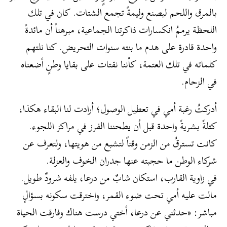
بالمرق واللحم ليصنع وليمةً تجمع الشتات. كان في تلك
اللحظة يرممُ انكسارات ذاكرتنا الجماعية، مبرهناً أن مائدةً
واحدة قادرة على هدم ما بنته سنوات التحريض. كنا نلتهم
كلماته في تلك العتمة، كأننا نقتات على بقايا وطنٍ أضعناه
في الزحام.
أدركتُ رغبة أمي في تعطيل الوصول؛ أرادت لنا البقاء هكذا،
كتلةً بشريةً واحدة قبل أن يطحننا الفرز في مراكز اللجوء.
كانت تسترقُ من الزمن وقتاً لتشبع من هويتها، ولتعرف عن
شركاء الوطن ما حجبته عنها جدران الخوف والعزلة.
​في زاوية القارب، استكان شابٌ من درعا، يلفه شرودٌ طويل.
مالت عليه أمي تحت ضوء القمر، واخترقت سكونه بسؤالٍ
مباشر: «حدثني عن درعا، أختي درست هناك وفارقت الحياة