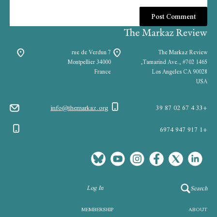
7 rue de Verdun
The Markaz Review
34000 Montpellier
1465 Tamarind Ave., #702,
France
Los Angeles CA 90028
USA
info@themarkaz.org
+33 4 67 02 87 39
+1 917 947 6974
Log In
Search
MEMBERSHIP
ABOUT