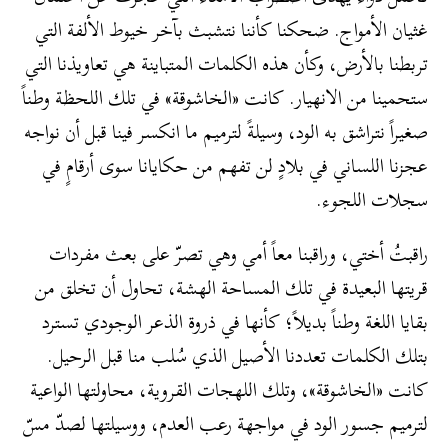
غثيان الأمواج. ضحكنا كأننا نتشبث بآخر خيوط الألفة التي
تربطنا بالأرض، وكأن هذه الكلمات المتباينة هي تعاويذنا التي
ستحمينا من الانهيار. كانت «الخاشوقة» في تلك اللحظة وطناً
صغيراً نتراشق به الود، وسيلةً لترميم ما انكسر فينا قبل أن نواجه
عجزنا اللساني في بلادٍ لن تفهم من حكايانا سوى أرقامٍ في
سجلات اللجوء.
راقبتُ أختي، وراقبنا معاً أمي وهي تصرّ على بعث مفردات
قريتها البعيدة في تلك المساحة الهشة، تحاول أن تخلق من
بقايا اللغة وطناً بديلاً؛ كأنها في ذروة الذعر الوجودي تسترد
بتلك الكلمات تعددنا الأصيل الذي سُلب منا قبل الرحيل.
كانت «الخاشوقة»، وتلك اللهجات القروية، محاولتها الواعية
لترميم جسور الود في مواجهة رعب العدم، ووسيلتها لصدّ مسّ