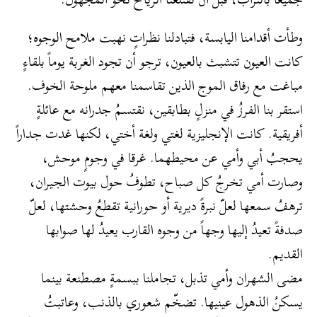
وطأت أقدامنا اليابسة، فتبادلنا نظراتٍ نهبت ملامح الوجوه؛
كانت العيون تتشبث بالعيون، ترجو أن تجود الغربة يوماً بلقاءٍ
مباغت مع رفاق الموج الذين تقاسمنا معهم ملوحة الخوف.
استقر بنا الفرزُ في منزلٍ بطابقين، نقتسمُ جدرانه مع عائلةٍ
أفريقية. كانت الإنجليزية لغتي ولغة أختي، لكنها غدت جداراً
يحجبُ أبي وأمي عن محيطهما. غرقا في وجومٍ موحش،
وصارت أمي تخرجُ كل صباح، تطوفُ حول بيوت الجيران،
ترهفُ سمعها لعلّ نبرةً ديرية أو حورانية تقطعُ وحشتها، لعلّ
صدفةً تعيدُ إليها وجهاً من وجوه القارب يعيدُ لها صوابها
القديم.
​مضى الشهران وأمي تذبل، تجاملنا ببسمةٍ مصطنعة بينما
يسكنُ الذهول عينيها. تضخّم شعوري بالذنب، وعاتبتُ