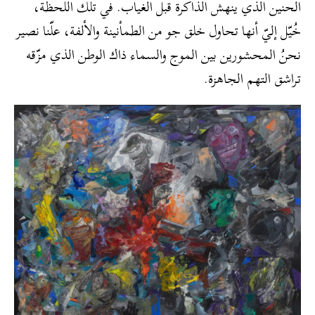
الحنين الذي ينهش الذاكرة قبل الغياب. في تلك اللحظة،
خُيّل إليّ أنها تحاول خلق جو من الطمأنينة والألفة، علّنا نصير
نحنُ المحشورين بين الموج والسماء ذاك الوطن الذي مزّقه
تراشق التهم الجاهزة.