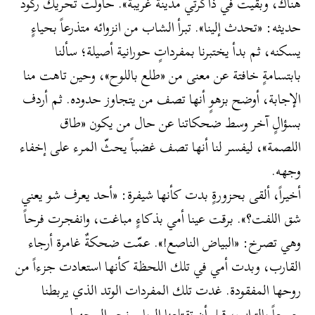
هناك، وبقيت في ذاكرتي مدينة غريبة». حاولت تحريك ركود
حديثه: «تحدث إلينا». تبرأ الشاب من انزوائه متذرعاً بحياءٍ
يسكنه، ثم بدأ يختبرنا بمفرداتٍ حورانية أصيلة؛ سألنا
بابتسامةٍ خافتة عن معنى من «طلع باللوح»، وحين تاهت منا
الإجابة، أوضح بزهوٍ أنها تصف من يتجاوز حدوده. ثم أردف
بسؤالٍ آخر وسط ضحكاتنا عن حال من يكون «طاق
اللصمة»، ليفسر لنا أنها تصف غضباً يحثّ المرء على إخفاء
وجهه.
​أخيراً، ألقى بحزورةٍ بدت كأنها شيفرة: «أحد يعرف شو يعني
شق اللفت؟». برقت عينا أمي بذكاءٍ مباغت، وانفجرت فرحاً
وهي تصرخ: «البياض الناصع!». عمّت ضحكةٌ غامرة أرجاء
القارب، وبدت أمي في تلك اللحظة كأنها استعادت جزءاً من
روحها المفقودة. غدت تلك المفردات الوتد الذي يربطنا
جميعاً بالتراب، قبل أن تقتلعنا الرياح نحو المجهول.