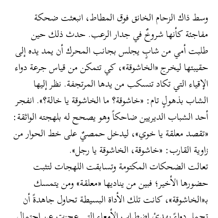
وسط ذاك الزحام الخانق فوق المطاط، انبعثت ضحكة
مفاجئة كأنها شروخٌ في جدار الرعب. حدث ذلك حين
طلبت أمي من شابٍ يجلس بجانب المحرك أن يمد يده إلى
حقيبتها ليخرج «الخاشوقة»، كي تتمكن من قياس جرعة دواء
الإقياء التي تكاد تنسكب من يدها المرتجفة. نظر إليها
الشاب بذهولٍ تام: «خاشوقة؟ ما الخاشوقة يا خالة؟». انفجر
أحد الشباب الديريين ضاحكاً وهو يصحح له بلهجته الواثقة:
«تقصد معلقة يا خوي»، ليدخل حمصيٌ على خط الحوار من
زاوية القارب: «خاشوقة، الخاشوقة يا رجل».
​تعالت الضحكات المكتومة وتسابقت اللهجات لتثبت
حضورها الأخير؛ فبين من يناديها «معلقة» ومن يتمسك
بـ«الخاشوقة»، كانت تلك الأداة البسيطة تحاول جاهدةً أن
تحمل دواءً يهدئ اضطراب الأمعاء التي عجزت عن احتمال