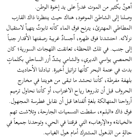
أهونُ بكثير من الموت غدراً على يد إخوة الوطن.
وصلنا إلى الشاطئ الموعود، هناك حيث ينتظرنا ذاك القارب
المطاطي المهترئ، يترنح فوق الماء كأنه تابوتٌ يتهيأ لاستقبال
نزلائه. احتشدنا فوق ظهره، أجسادٌ غريبة رصفتها الأقدار جنباً
إلى جنب. في تلك اللحظة، تعانقت اللهجات السورية؛ كان
الحمصي يواسي الديري، والشامي يشدّ أزر الساحلي بكلماتٍ
بدت في عتمة البحر كأنها تراتيل أخيرة. تبادلنا الأحاديث
بلهفة مفرطة، كأننا نحشد ما تبقى من هويتنا في مخارج
الحروف قبل أن تذروها رياح الاغتراب، أو كأننا نحاول ترميم
أرواحنا المتهالكة بلغةٍ ألفناها قبل أن نقابل غطرسة المجهول.
فوق ذاك «البلم»، سقطت التسميات الجارحة، وتلاشت تهم
«الخيانة» و«الإرهاب» التي فرقتنا في الحي، وتوحدنا جميعاً في
حالةٍ من الذهول المشترك أمام هول الغياب.