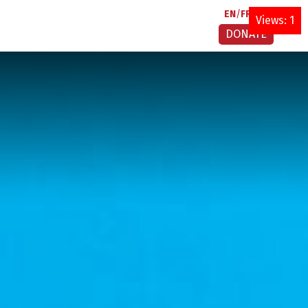
EN
FR
AR
Views: 1
DONATE