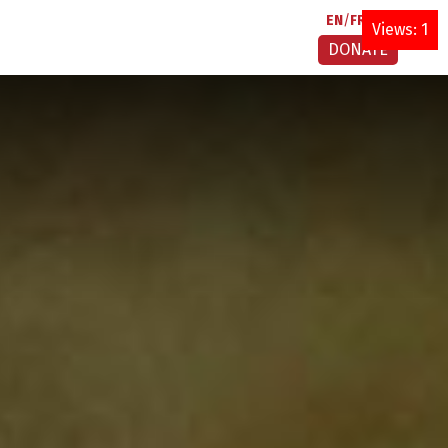
EN
FR
AR
Views: 1
DONATE