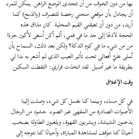
بها من دون الخوف من أن تتحدى الوضع الراهن. يمكن للمرء
أن يجادل بأن موقعي منحني رخصة للتصرف (والذبح) كما
أريد، من دون أن تعيقني القيم المحلية. كان مذاق هذه
الحجة لاذعًا إلى حد ما في فمي، ألم أكن أسعى لأكون جزءًا
من من شيء ما في كوم الدكة؟ ولكن بعد ذلك، السماح بأن
تُملى عليَّ أفعالي تحت تأثير العيب الذي لم أشعر به بدا لي
بطريقة ما غير أصيل. لقد اتخذت قراري: التقطت السكين.
وقت الإغلاق
في كل مساء، وبينما كنا نغسل كل شيء، وصلت إلينا
الأصوات الصادرة من المقهى عبر الضوء. حشود من الرجال
يدخنون الشيشة، ويشربون القهوة، ويلعبون الطاولة بصخب.
أحيانًا كنا نتوقف لمشاهدة المباراة، وأحيانًا كنا نتوجه إلى