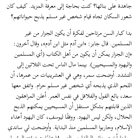
جاهدة على بنائها؟ كنت بحاجة إلى معرفة المزيد. كيف كان
شعور السكان تجاه قيام شخص غير مسلم يذبح حيواناتهم؟
بدا كبار السن مرتاحين لفكرة أن يكون الجزار من غير
المسلمين. قال جابر: «ابن آدم مثل ابن آدم»، وقال آخرون:
«إن الجزار يمكن أن يكون من أهل الكتاب (أي المسلمين
واليهود والمسيحيين). بينما مال الناس تحت الثلاثين إلى
التشدد. أوضحت سمر، وهي في العشرينيات من عمرها، أن
اللحم الذي يذبحه أي شخص غير مسلم حرام. واتفق معها
سعد، بائع الفول والفلافل في نفس العمر. أعلن المراهقون
الذين قابلتهم بشكل مستقل أن المسيحيين يمكنهم الذبح
الحلال، ولكن ليس اليهود. ووفقًا ليوسف، كان اليهود أعداء
الإسلام، وحاربوا المسلمين منذ البداية. وأوضحت لي ساندي
– ابنة أخت حاتم البالغة من العمر 4ا عامًا وصديقته المقربة