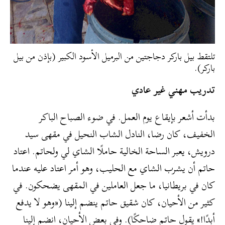
تلتقط بيل باركر دجاجتين من البرميل الأسود الكبير (بإذن من بيل
باركر).
تدريب مهني غير عادي
بدأت أشعر بإيقاع يوم العمل. في ضوء الصباح الباكر
الخفيف، كان رضا، النادل الشاب النحيل في مقهى سيد
درويش، يعبر الساحة الخالية حاملًا الشاي لي ولحاتم. اعتاد
حاتم أن يشرب الشاي مع الحليب، وهو أمر اعتاد عليه عندما
كان في بريطانيا، ما جعل العاملين في المقهى يضحكون. في
كثير من الأحيان، كان شقيق حاتم ينضم إلينا («وهو لا يدفع
أبدًا!» يقول حاتم ضاحكًا). وفي بعض الأحيان، انضم إلينا