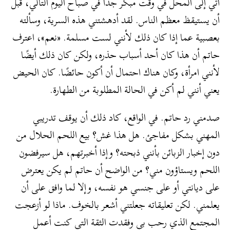
آتي إلى المحل في وقت مبكر جدًا في صباح اليوم التالي، قبل
أن يستيقظ معظم الناس. لقد أدهشتني هذه السرية، وسألته
بعصبية عما إذا كان ذلك لأنني لست مسلمة. «نعم»، اعترف
حاتم أن هذا كان أحد أسباب حذره، ولكن كان ذلك أيضًا
لأنني امرأة، وكان هناك احتمال أن أكون حائضًا. كان الحيض
يعني أنني لم أكن في الحالة المطلوبة من الطهارة.
صدمني رد حاتم. في الواقع، كاد ذلك أن يوقف تدريبي
المهني بشكل مفاجئ. هل هذا غش؟ بيع اللحم الحلال من
دون إخبار الزبائن بأنني ذبحته؟ وإذا أخبرتهم، هل سيرفضون
اللحم ويستاؤون مني؟ من الواضح أن حاتم لم يكن يعترض
على ديانتي أو على جنسي هو نفسه، وإلا لما وافق على أن
يعلمني. لكن تعليقاته جعلتني أشعر بالخوف. ماذا لو أزعجت
المجتمع الذي رحب بي وفقدت الثقة التي كنت أعمل