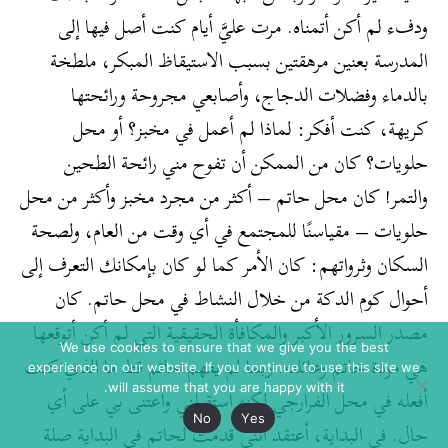
ودفء لم أكن أتمناه. مرت عليَّ أيام كنت أصل فيها إلى
المدرسة بعنين مرهقتين بسبب الاستيقاظ المبكر، ملطخة
بالدماء وفضلات الدجاج، وأصابعي مجروحة ورائحتها
كريهة، كنت أفكر: لماذا لم أعمل في مخبز؟ أو محل
حلويات؟ كان من الممكن أن تفوح مني رائحة الطحين
والتمر! كان محل حاتم – أكثر من مجرد مخبز وأكثر من محل
حلويات – مقياسنًا للمجتمع في أي وقت من العام، ولصحة
السكان وثرواتهم: كان الأمر كما لو كان بإمكانك التعرف إلى
أحوال كوم الدكة من خلال النشاط في محل حاتم. كان
مصدر السرور الأكبر والمكافأة الحقيقية التي لم أكن أتوقعها
We use cookies to ensure that we give you the best
هي مودة حاتم وعائلته. ربما لم يفهم حاتم قط ما الذي كنت
experience on our website. If you continue to use this site we
will assume that you are happy with it.
أفعله في محل الفرارجي لكنه استقبلني واعتنى بي على أي
No
Yes
حال. في البداية، أعتقد أنني قدمت لحاتم في البداية صلة