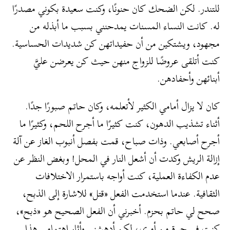
للتندر. لكن الضحك كان حنونًا، وكنت سعيدة بكوني مصدرًا
له. كانت النساء المسنات يمدحنني بسبب ما أبذله من
مجهود، ويشتكين من أن حفيداتهن كن شديدات الحساسية.
كنت أتلقى عروضًا للزواج منهن حيث كن يعرضن عليَّ
أبنائهن وأحفادهن.
كان لا يزال أمامي الكثير لأتعلمه، وكان حاتم صبورًا جدًا.
أثناء تشذيب الدهون، كنت كثيرًا ما أجرح اللحم، وكثيرًا ما
أجرح أصابعي. وذات صباح، قمت بفصل أنبوب الغاز عن آلة
إزالة الريش وكدت أن أشعل النار في المحل! وبغض النظر عن
عدم الكفاءة العملية، كنت أواجه باستمرار الاختلافات
الثقافية. عندما استخدمت الفعل «قتل» للاشارة إلى الذبح،
صحح لي حاتم بحزم. أخبرني أن الفعل الصحيح هو «ذبح»،
كنت في حيرة من أمري، لكن أدهشني وأثار اهتمامي هذا