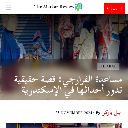
DONATE
Views: 1
BIL ARABI
مساعدة الفرارجي: قصة حقيقية
تدور أحداثها في الإسكندرية
بيل باركر
25 NOVEMBER 2024
By •