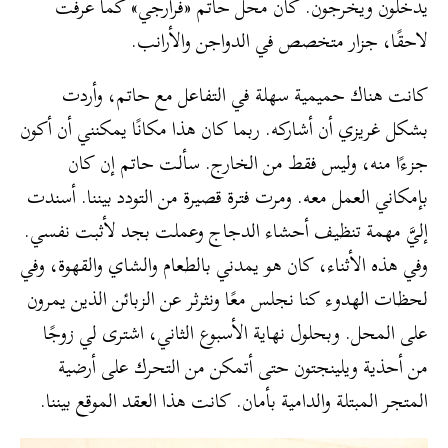
يدخلون ويخرجون. كان محل حاتم «فرارجي» كما عرفت
لاحقًا، جزار متخصص في الدواجن والأرانب.
كانت هناك حميمية سهلة في التفاعل مع حاتم، وأردت
بشكل غريزي أن أشاركه. ربما كان هذا مكانًا يمكنني أن أكون
جزءًا منه، وليس فقط من الخارج. سألت حاتم إن كان
بإمكاني العمل معه. ومرت فترة قصيرة من التودد بيننا. أسندت
إليَّ مهمة تنظيف أحشاء الدجاج وعملت بجد لأثبت نفسي.
وفي هذه الأثناء، كان هو يمدني بالطعام والشاي والقهوة، وفي
لحظات الهدوء كنا نجلس معًا ونثرثر عن الزبائن الذين يمرون
على المحل. وبحلول نهاية الأسبوع الثاني، اشترى لي زوجًا
من أحذية ويلينجتون حتى أتمكن من التحرك على أرضية
المتجر المبتلة والدامية بأمان. كانت هذا العقد الموقع بيننا.