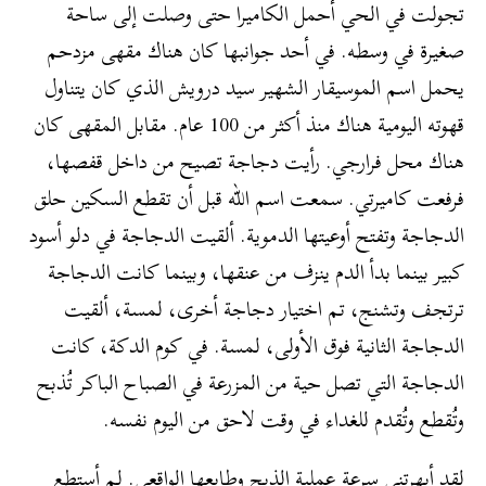
تجولت في الحي أحمل الكاميرا حتى وصلت إلى ساحة
صغيرة في وسطه. في أحد جوانبها كان هناك مقهى مزدحم
يحمل اسم الموسيقار الشهير سيد درويش الذي كان يتناول
قهوته اليومية هناك منذ أكثر من 100 عام. مقابل المقهى كان
هناك محل فرارجي. رأيت دجاجة تصيح من داخل قفصها،
فرفعت كاميرتي. سمعت اسم الله قبل أن تقطع السكين حلق
الدجاجة وتفتح أوعيتها الدموية. ألقيت الدجاجة في دلو أسود
كبير بينما بدأ الدم ينزف من عنقها، وبينما كانت الدجاجة
ترتجف وتشنج، تم اختيار دجاجة أخرى، لمسة، ألقيت
الدجاجة الثانية فوق الأولى، لمسة. في كوم الدكة، كانت
الدجاجة التي تصل حية من المزرعة في الصباح الباكر تُذبح
وتُقطع وتُقدم للغداء في وقت لاحق من اليوم نفسه.
لقد أبهرتني سرعة عملية الذبح وطابعها الواقعي. لم أستطع