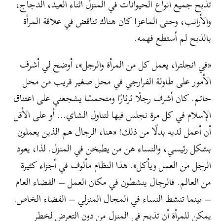
تذبح جميع أنواع الحيوانات في المنزل أثناء العيد، الدجاج،
والأرانب، وحتى الماعز! كان هناك تناقض في علاقة المرأة
بالذبح لم أستطع فهمه.
«في انجلترا، يعمل كل من المرأة والرجل»، أوضح لي أشرف
الأمور على طاولة الفرارجي في محل صغير قريب من محل
حاتم. كان أشرف رجلًا ثرثارًا ومتحمسًا يشجعني على اعتناق
الإسلام في كل مرة نجلس فيها لتناول الشاي… أو على الأقل
أن أعمل لديه بدلًا من ذلك! «هنا، الرجال هم الذين يعملون
بشكل رئيسي، والنساء هن من يطبخن في المنزل. لذا، يعود
الرجل من العمل ويأكل». هذا النظام مألوف في أجزاء كثيرة
من العالم. فالرجال ينشطون في مكان العمل – الفضاء العام
– بينما تنشط النساء في المجال المنزلي – الفضاء الخاص.
يمكن للمرأة أن تذبح في المنزل من دون التعرض لخطر