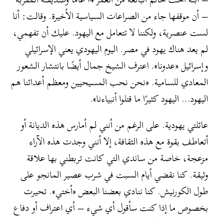
– أن موقفها جاء من الصراعات السياسية الأخيرة. وقالت: أنا
لست عنصرية، ولكننا لا تتعامل مع اليهود. عليك أن تفهمي،
لم يعد هناك يهود في مصر. اليوم اليهودي يعني الإسرائيلي
وإسرائيل «عدونا». اعترف الشيخ جمال أيضًا بانتشار الشعور
المعادي للسامية. «نحن نحب المسيحيين ومعظم أعدائنا هم
اليهود… اليهود كثيرًا ما قتلوا أنبياءنا».
عائلتي يهودية. على الرغم من أنني لم أمارس هذه الديانة أو
أتعاطف بقوة مع هذه الثقافة، إلا أنني وجدت هذه الآراء
مزعجة، خاصة من ساندي التي كانت تربطني بها علاقة
وثيقة. كنا نقضي أيام السبت في شرب عصير المانجو على
طول الكورنيش. كنا ننادي بعضنا البعض «أختي». تحيرت
بخصوص ما إذا كنت سأقول أي شيء – أي اعتراف أو دفاع