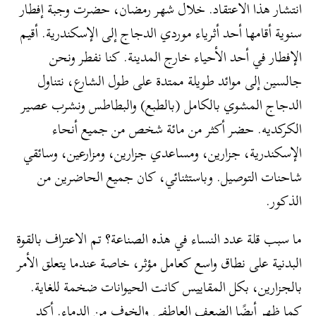
انتشار هذا الاعتقاد. خلال شهر رمضان، حضرت وجبة إفطار
سنوية أقامها أحد أثرياء موردي الدجاج إلى الإسكندرية. أقيم
الإفطار في أحد الأحياء خارج المدينة. كنا نفطر ونحن
جالسين إلى موائد طويلة ممتدة على طول الشارع، نتناول
الدجاج المشوي بالكامل (بالطبع) والبطاطس ونشرب عصير
الكركديه. حضر أكثر من مائة شخص من جميع أنحاء
الإسكندرية، جزارين، ومساعدي جزارين، ومزارعين، وسائقي
شاحنات التوصيل. وباستثنائي، كان جميع الحاضرين من
الذكور.
ما سبب قلة عدد النساء في هذه الصناعة؟ تم الاعتراف بالقوة
البدنية على نطاق واسع كعامل مؤثر، خاصة عندما يتعلق الأمر
بالجزارين، بكل المقاييس كانت الحيوانات ضخمة للغاية.
كما ظهر أيضًا الضعف العاطفي والخوف من الدماء. أكد