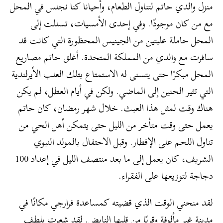
منزل والدي حاتم لتناول الطعام، وأحيانا كنا نجلس في المحل
مع من كان موجودًا. وفي إحدى الأمسيات، تسللت إلى
المحل حاملة علبتين من الجينيس المحظورة التي كانت قد
سافرت مع والدي من المملكة المتحدة. أغلق حاتم مصاريع
المحل مبكرًا حتى يتسنى له الاستمتاع بتلك العلب الأيرلندية
التي تثير الحنين إلى الماضي. ولكن في أيام العطل، لم يكن
هناك وقت لمثل هذا العبث. خلال شهر رمضان، كان حاتم
يعمل حتى وقت متأخر من الليل حتى يتمكن أهل الحي من
تناول اللحم على الإفطار. وقبل الاحتفال بالمولد النبوي
الشريف، كان يعمل إلى ما بعد منتصف الليل في إعداد 100
دجاجة لتوزيعها على الفقراء.
لقد منحني الوقت الذي قضيته كمساعدة فرارجي مكانًا في
مدينة غير مألوفة وقربًا من قلبها النابض. لقد شعرت بلطف