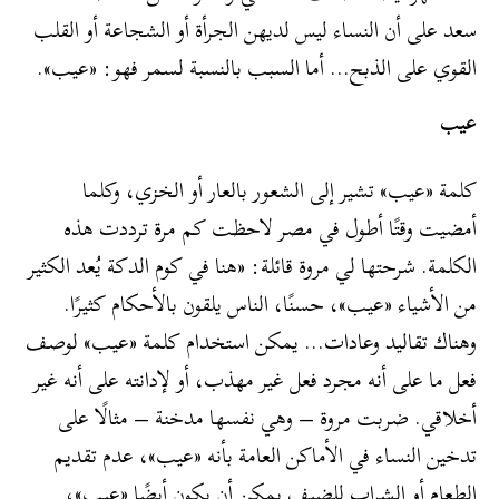
سعد على أن النساء ليس لديهن الجرأة أو الشجاعة أو القلب
القوي على الذبح… أما السبب بالنسبة لسمر فهو: «عيب».
عيب
كلمة «عيب» تشير إلى الشعور بالعار أو الخزي، وكلما
أمضيت وقتًا أطول في مصر لاحظت كم مرة ترددت هذه
الكلمة. شرحتها لي مروة قائلة: «هنا في كوم الدكة يُعد الكثير
من الأشياء «عيب»، حسنًا، الناس يلقون بالأحكام كثيرًا.
وهناك تقاليد وعادات… يمكن استخدام كلمة «عيب» لوصف
فعل ما على أنه مجرد فعل غير مهذب، أو لإدانته على أنه غير
أخلاقي. ضربت مروة – وهي نفسها مدخنة – مثالًا على
تدخين النساء في الأماكن العامة بأنه «عيب»، عدم تقديم
الطعام أو الشراب للضيف يمكن أن يكون أيضًا «عيب»،