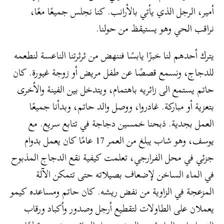
أمير، الرجل الذي يأتي بالأرانب. كنا نجلس جميعًا معًا،
نراقب الحي وهو يستيقظ من حولنا.
يترك أحدهم لنا خبزًا يابسًا فننهض من ثرثرتنا الناعسة لنطعمه
للدجاج، ونسمع قصصًا عن طفل مريض أو زوجة غيورة. كان
حاتم يستمع الى زائريه باهتمام، ويتدخل بين الفينة والأخرى
بتعزية أو مباركة. غادروا، ووصل والد حاتم، وبدأنا جميعًا
العمل بجدية. ذبحنا خمسين دجاجة في تتابع سريع. مع
يوسف، وهو شاب يبلغ من العمر 17 عامًا كان يعمل بدوام
جزئي في محل الفرارجي، تعلمت كيفية نقع الدجاج المذبوح
في الماء الساخن لإضعاف بصيلاته حتى تتمكن الآلة
المزعجة في الزاوية من نفض ريشه. كان حاتم ومساعده كيمو
يعملان على الطاولات لتقطيع أرجل وصدور وأكباد ورقاب