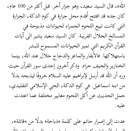
الله»، قال السيد سعيد، وهو جزار آخر. قبل أكثر من 100 عام،
كان جده قد افتتح أقدم محل جزارة في كوم الدكة، الجزارة
التي كانت تبيع اللحوم الحمراء لحيوانات مذبوحة في
المسالخ الحلال القريبة. كان السيد سعيد يشير الى آيات
القرآن الكريم التي تميز الحيوانات المسموح للبشر
باستهلاكها. فالأبقار والماعز والدجاج حلال عند الله، بينما
الخنازير والجيف حرام. وذكر آخرون إحدى سور القرآن حيث
ورد أن الله قد أرسل لإبراهيم عليه السلام خروفًا ليذبحه بدلا
من ابنه اسماعيل. في كوم الدكة، الحي الإسلامي التقليدي،
حمل الحديث عن أكل اللحوم معايير مختلفة عما اعتدت
عليه.
عدت إلى إصرار حاتم على كلمة «ذباحة» بدلًا من «قاتلة»،
الجزار لا «يقتل» كما فهمت، بل هو يذبح الحيوان بإذن الله،