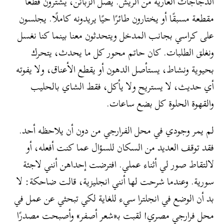
الدجاجات العارية من الريش. يصل الزبائن، يشترون قطعًا
مقطعة مسبقًا أو يختارون طائرًا حيًا يريدونه كاملًا. يجلسون
على كراسي بجانب المدخل ويتحدثون معنا بينما كنا نغسل
ونغلق الطلبات. كان حاتم محور كل ما يحدث، يتحرك
بحيوية ونشاط، يستأصل الدهون أو يقطع الأعناق، ولا يفوته
أي حديث، لا يستريح ولا يأكل، فقط الشاي بالحليب
والقهوة الحلوة كل بضع ساعات.
لم يمر وجودي في محل الفرارجي من دون أن يلاحظه أحد.
فقد توقف العديد من السكان للسؤال عما كنت أفعله، أو
لالتقاط صور لي أثناء عملي. افترضت إحداهن أنني لاجئة
سورية. وعندما شرحت لها أنني انجليزية، قالت ضاحكة: لا
بد أن الوضع في انجلترا سيء للغاية لكي تبحثي عن عمل في
محل فرارجي مصري! لقبت بـ«شعر أصفر» وأصبحت مصدرًا