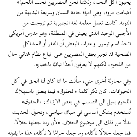
يحبون أكل اللحم، ولكننا نحن المصريين نحب اللحم!»
أضافت مروة، وهي امرأة حادة اللسان وسريعة البديهة من
النوبة. كانت تعمل معلمة لغة انجليزية ثم تزوجت من
الأجنبي الوحيد الذي يعيش في المنطقة، وهو مدرس أمريكي
اتخذ اسم تيمور. واعترف البعض أن الفقر أو المشاكل
الصحية قد تجبر بعض المصريين على اتباع نظام غنائي خال
من اللحوم، لكنهم لا يعرفون أحدًا نباتيًا باختياره.
وفي محاولة أخرى مني، سألت ما اذا كان لنا الحق في أكل
الحيوانات. كان نكر كلمة «الحقوق» فيما يتعلق باستهلاك
اللحوم يميل الى التسبب في بعض الارتباك، «الحقوق»
تُستخدم بشكل أساسي في سياق سياسي، وتحول الحديث
بدلًا من ذلك الى موضوع الحلال. «لأن ربنا جعلها حلالًا.
فما جعله حلالًا نأكله، وما جعله حرامًا لا نأكله، هذا ما يقوله