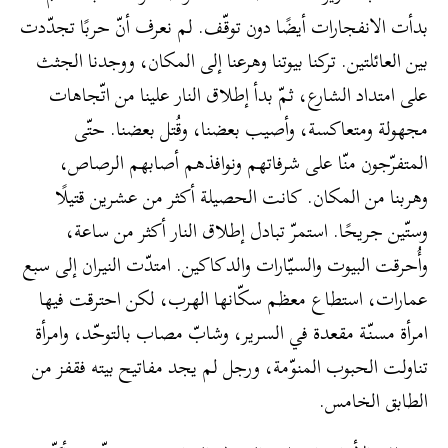
بدأت الانفجارات أيضًا دون توقّف. لم نعرف أنّ حربًا تجدّدت
بين العائلتين. تركنا بيوتنا وهرعنا إلى المكان، ووجدنا الجثث
على امتداد الشارع، ثمّ بدأ إطلاق النار علينا من اتّجاهات
مجهولة ومتعاكسة، وأصيب بعضنا، وقُتل بعضنا. حتّى
المتفرّجون منّا على شرفاتهم ونوافذهم أصابهم الرصاص،
وهربنا من المكان. كانت الحصيلة أكثر من عشرين قتيلًا
وستّين جريحًا. استمرّ تبادل إطلاق النار أكثر من ساعة،
وأُحرقت البيوت والسيّارات والدكاكين. امتدّت النيران إلى سبع
عمارات، استطاع معظم سكّانها الهرب، لكن احترقت فيها
امرأة مسنّة مقعدة في السرير، وشابّ مصاب بالتوحّد، وامرأة
تناولت الحبوب المنوّمة، ورجل لم يجد مفاتيح بيته فقفز من
الطابق الخامس.