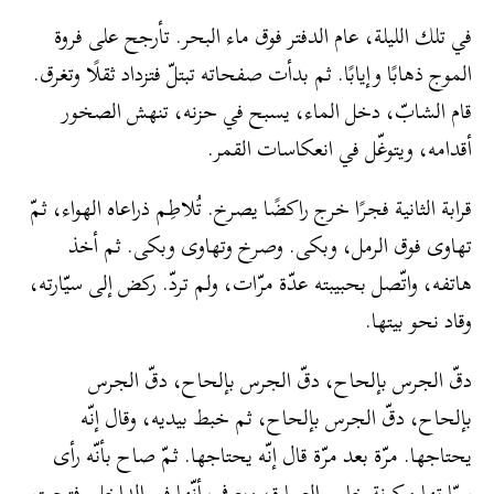
في تلك الليلة، عام الدفتر فوق ماء البحر. تأرجح على فروة
الموج ذهابًا وإيابًا. ثم بدأت صفحاته تبتلّ فتزداد ثقلًا وتغرق.
قام الشابّ، دخل الماء، يسبح في حزنه، تنهش الصخور
أقدامه، ويتوغّل في انعكاسات القمر.
قرابة الثانية فجرًا خرج راكضًا يصرخ. تُلاطِم ذراعاه الهواء، ثمّ
تهاوى فوق الرمل، وبكى. وصرخ وتهاوى وبكى. ثم أخذ
هاتفه، واتّصل بحبيبته عدّة مرّات، ولم تردّ. ركض إلى سيّارته،
وقاد نحو بيتها.
دقّ الجرس بإلحاح، دقّ الجرس بإلحاح، دقّ الجرس
بإلحاح، دقّ الجرس بإلحاح، ثم خبط بيديه، وقال إنّه
يحتاجها. مرّة بعد مرّة قال إنّه يحتاجها. ثمّ صاح بأنّه رأى
سيّارتها مركونة خارج العمارة، ويعرف أنّها في الداخل. فتحت