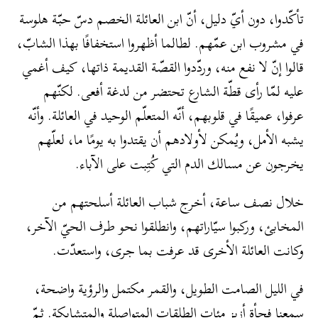
تأكّدوا، دون أيّ دليل، أنّ ابن العائلة الخصم دسّ حبّة هلوسة
في مشروب ابن عمّهم. لطالما أظهروا استخفافًا بهذا الشابّ،
قالوا إنّ لا نفع منه، وردّدوا القصّة القديمة ذاتها، كيف أغمي
عليه لمّا رأى قطّة الشارع تحتضر من لدغة أفعى. لكنّهم
عرفوا، عميقًا في قلوبهم، أنّه المتعلّم الوحيد في العائلة. وأنّه
يشبه الأمل، ويُمكن لأولادهم أن يقتدوا به يومًا ما، لعلّهم
يخرجون عن مسالك الدم التي كُتِبت على الآباء.
خلال نصف ساعة، أخرج شباب العائلة أسلحتهم من
المخابئ، وركبوا سيّاراتهم، وانطلقوا نحو طرف الحيّ الآخر،
وكانت العائلة الأخرى قد عرفت بما جرى، واستعدّت.
في الليل الصامت الطويل، والقمر مكتمل والرؤية واضحة،
سمعنا فجأة أزيز مئات الطلقات المتواصلة والمتشابكة. ثمّ