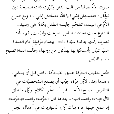
صوت الأمّ يصلنا من قلب الدار. وكرّرت ذات الصيحة دون
توقّف: «معملتِش إشي! يا الله معملتش إشي…» ومع صراخ
الأمّ في البيت، تتفحّم جليسة الطفل بكاءً على رصيف
الشارع حيث احتشد الناس. صرخت ولطمت، ثم بدأت
تضرب رأسها بنافذة سيّارة Tesla بيضاء مركونة أمام العمارة.
هبّ شبّان وأمسكوا بها يهدّئون من روعها، وظلّت الفتاة تصيح
باسم الطفل.
طفل خفيف الحركة عميق الضحكة. رقص قبل أن يمشي.
وعندما وقف لأوّل مرّة، جرّب أن يصفع الشخصيّات في
التلفزيون. صاح الألحان قبل أن يتعلّم الكلام. وأوّل ما نطق
قال «بِت» وقصد البيت. بعدها قال «حوِّف» وقصد «بخوّف»،
إذ سمع حينها عواء بنات آوى المتواريات في أعماق الجبل.