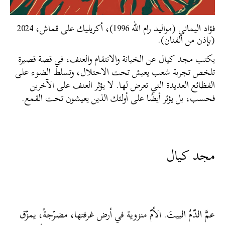
فؤاد اليماني (مواليد رام الله 1996)، أكريليك على قماش، 2024
(بإذن من الفنان).
يكتب مجد كيال عن الخيانة والانتقام والعنف، في قصة قصيرة
تلخص تجربة شعب يعيش تحت الاحتلال، وتسلط الضوء على
الفظائع العديدة التي تعرض لها. لا يؤثر العنف على الآخرين
فحسب، بل يؤثر أيضًا على أولئك الذين يعيشون تحت القمع.
مجد كيال
عمَّ الدّمُ البيتَ. الأمّ منزوية في أرض غرفتها، مضرّجةً، يمزّق