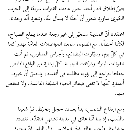
يتبنّ إطلاق النار أحد. حين عادت القنوات سريعًا إلى الحرب
الكبرى ساورنا شعور أنّ أحدًا لا يسأل عنّا. وشعرنا أنّنا وحدنا.
اعتقدنا أنّ المدينة ستتغيّر إلى غير رجعة عندما يطلع الصباح،
لكنّنا أخطأنا. مع الضوء، سمعنا المواصلات العامّة تهدر كما
في كلّ يوم، وسيّارات البضائع، وأجراس المدارس، ثم أتت
تلفونات البنوك وشركات الجباية. كلّ إشارة من الواقع النابض
جعلتنا نتراجع إلى زاوية مظلمة في أنفسنا، ونحسّ أنّ خيوط
أعمارنا كلّها لا تغني ضفائر الحياة الشيّقة الناغمة، ولا تنتقص
منها.
ومع ارتفاع الشمس، بدأ يغسلنا خجل وتخبّط. ثمّ شعرنا
بالذنب، إذ بدا أنّنا عائق في مدينة تشتهي التقدّم. نفضتنا
حيفا مثل طحين عالق فوق الملابس. قال الناس إنّ مجزرة