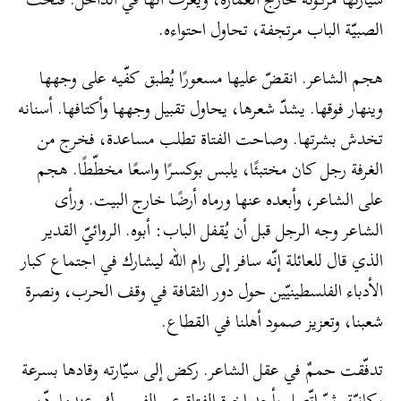
الصبيّة الباب مرتجفة، تحاول احتواءه.
هجم الشاعر. انقضّ عليها مسعورًا يُطبق كفّيه على وجهها
وينهار فوقها. يشدّ شعرها، يحاول تقبيل وجهها وأكتافها. أسنانه
تخدش بشرتها. وصاحت الفتاة تطلب مساعدة، فخرج من
الغرفة رجل كان مختبئًا، يلبس بوكسرًا واسعًا مخطّطًا. هجم
على الشاعر، وأبعده عنها ورماه أرضًا خارج البيت. ورأى
الشاعر وجه الرجل قبل أن يُقفل الباب: أبوه. الروائيّ القدير
الذي قال للعائلة إنّه سافر إلى رام الله ليشارك في اجتماع كبار
الأدباء الفلسطينيّين حول دور الثقافة في وقف الحرب، ونصرة
شعبنا، وتعزيز صمود أهلنا في القطاع.
تدفّقت حممٌ في عقل الشاعر. ركض إلى سيّارته وقادها بسرعة
بركانيّة. ثمّ اتّصل بأحد إخوة الفتاة عبر الفيسبوك. عندما ردّ،