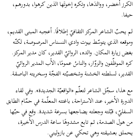
الكرز أخضر، ووالدَها، وتكره إخوتَها الذين كرهوا، بدورهم،
حيفا.
لم يحبّ الشاعر المركز الثقافيّ إطلاقًا. أعجبه المبنى القديم،
وموقعه الذي يتوسّط بيوت وادي النسناس المرصوصة، لكنّه
بغض زيارة المكان. والده، الروائيّ القدير، كان مدير المركز.
كره الموظّفون والزوّار، والناسُ عمومًا، الأب المدير الروائيّ
القدير، لسلطته الخشنة وشخصيّته الفجّة وسخريته الباصقة.
مع هذا، سجّل الشاعر لتعلّم «الواقعيّة الجديدة». وفي لقاء
الدورة الأخير، عند الاستراحة، باغتته المعلّمة في حمّام الطابق
السفليّ، قبّلته وجعلته يضاجعها بسرعة شديدة. وقع في حبّها
من هول الصدمة، ثم تابع مشدوهًا ساعة الدرس الأخيرة،
يحملق بعشيقته وهي تحكي عن بازوليني.