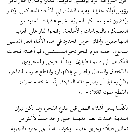
حول المروحيّة عربًا يركضون نحوهم، فبدأوا بإطلاق النار نحو
رؤوس أولاد حارتنا. وهرب الشبّان في الاتّجاه المعاكس، وكانوا
يركضون نحو معسكر البحريّة. خرج عشرات الجنود من
المعسكر، بالبيجامات والأسلحة، وفتحوا النار على العرب
المهاجمين. وأطلق حرس الحدود في هذه الأثناء الغاز المسيل
للدموع، حمله هواء البحر نحو المستشفى، ثم أخذته فتحات
التكييف إلى قسم الطوارئ، وبدأ الجرحى والمحروقون
بالاختناق والسعال والصراخ والانهيار، وانقطع صوت الشاعر،
وظلّ يحاول أن يصرخ ذاته المفردة، إنّما خانته حنجرته،
وانقطع صوته قائلًا: «…»
تكفّلنا بدفن أشلاء الطفل قبل طلوع الفجر، ولم تكن نيران
المدينة خمدت بعد. مدينتنا جنون واحد ممتدّ لأكثر من
ثمانين قتيلًا، وحريق عظيم، وخوف. استُدعِي جنود «الجبهة