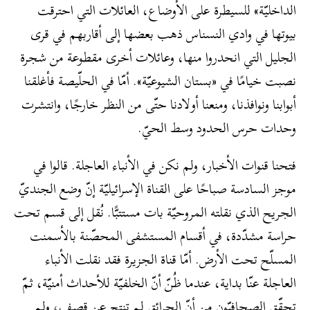
الداخليّة» للسيطرة على الأوضاع، العائلات التي احترقت
بيوتها في وادي النسناس ذهب بعضها إلى أقاربهم في قرى
الجليل التي انحدروا منها، وعائلات أخرى مقطوعة من شجرة
نصبت خيامًا في «بستان الشيوعيّة». أمّا في الحلّيصة فأغلقنا
أبوابنا ونوافذنا، ومنعنا أولادنا حتّى من النظر خارجًا، وانتشرت
وحدات حرس الحدود وسط الحيّ.
فتحنا قنوات الأخبار، ولم نكن في الأنباء العاجلة. قالوا في
موجز السادسة صباحًا على القناة الإسرائيليّة إنّ وضع الجنديّ
الجريح الذي نقلته المروحيّة بات مستتبًّا. نُقل إلى قسم تحت
حراسة مشدّدة، في أقسام المستشفى المحصّنة بالأسمنت
المسلّح تحت الأرض. أمّا قناة الجزيرة فقد نقلت الأنباء
العاجلة عنّا بداية، عندما ظُنّ أنّ الخلفيّة للأحداث أمنيّة، ثمّ
تحقّق الصحافيّون من أنّ الحرائق لم تنتج عن قصف، ولم