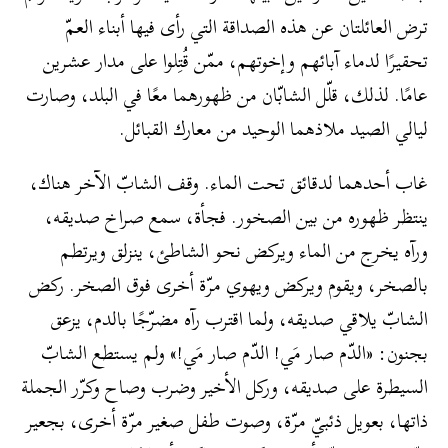
ترض العائلتان عن هذه الصداقة التي رأى فيها أبناء العمّ
تحقيرًا لدماء آبائهم وإخوتهم، ممّن قُتِلوا على مدار عشرين
عامًا. لذلك، قلّل الشابّان من ظهورهما معًا في البلد، وصارت
ليالي الصيد ملاذهما الوحيد من معارك القبائل.
غاب أحدهما لدقائق تحت الماء. وقف الشابّ الآخر هناك،
ينتظر ظهوره من بين الصخور. فجأة، سمع صراخ صديقه،
ورآه يخرج من الماء ويركض نحو الشاطئ، ينزلق ويرتطم
بالصخر، ويقوم ويركض ويهوي مرّة أخرى فوق الصخر. ركض
الشابّ يلاقي صديقه، ولما اقترب رآه مضرّجًا بالدم، يزعق
بجنون: «الدّم صار مَي! الدّم صار مَي!» ولم يستطع الشابّ
السيطرة على صديقه، وركل الأخير وضرب وصاح وكرّر الجملة
ذاتها، بعويل ذئبيّ مرّة، وصوت طفل صغير مرّة أخرى، بجعير