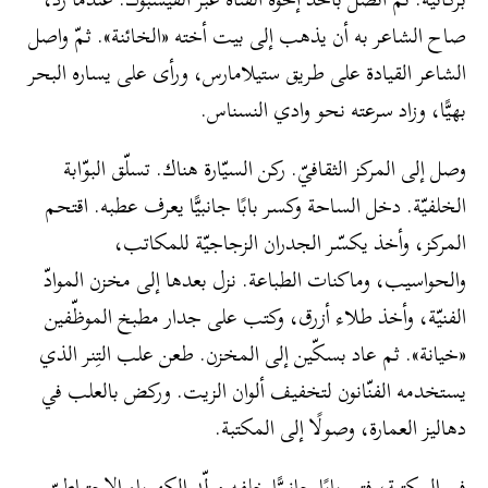
صاح الشاعر به أن يذهب إلى بيت أخته «الخائنة». ثمّ واصل
الشاعر القيادة على طريق ستيلامارس، ورأى على يساره البحر
بهيًّا، وزاد سرعته نحو وادي النسناس.
وصل إلى المركز الثقافيّ. ركن السيّارة هناك. تسلّق البوّابة
الخلفيّة. دخل الساحة وكسر بابًا جانبيًّا يعرف عطبه. اقتحم
المركز، وأخذ يكسّر الجدران الزجاجيّة للمكاتب،
والحواسيب، وماكنات الطباعة. نزل بعدها إلى مخزن الموادّ
الفنيّة، وأخذ طلاء أزرق، وكتب على جدار مطبخ الموظّفين
«خيانة». ثم عاد بسكّين إلى المخزن. طعن علب التِنر الذي
يستخدمه الفنّانون لتخفيف ألوان الزيت. وركض بالعلب في
دهاليز العمارة، وصولًا إلى المكتبة.
في المكتبة، فتح بابًا جانبيًّا خلفه مولّد الكهرباء الاحتياطيّ