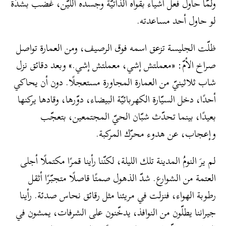
ولمّا حاول فعل أشياء بقواه الذاتيّة وجسده الليّن، غضب بشدّة
لو حاول أحد مساعدته.
ظلّت الجليسة تزعق اسمه فوق الرصيف، ومن العمارة تواصل
صراخ الأمّ: «معملتش إشي، معملتش إشي.» وبعد دقائق نزل
شاب ثلاثينيّ من العمارة المجاورة مستعجلًا. دون أن يحاكي
أحدًا، دخل السيّارة الكهربائيّة البيضاء، دوّرها، وقادها يركنها
بعيدًا، بينما تحدّث شبّان الحيّ المجتمعين، بتعجّب
وإعجاب، عن هدوء محرّك المركبة.
لم يرَ النومُ المدينة تلك الليلة، لكنّنا رأينا قمرًا مكتملًا أجلى
العتمة من الشوارع. شدّ الذهول صمتًا قاصلًا متجبّرًا أثقل
رطوبة الهواء، فنزلت في مريئنا مثل رقائق نحاس صدئة. رأينا
جيراننا يطلّون من النوافذ، يدخّنون على الشرفات، يمشون في