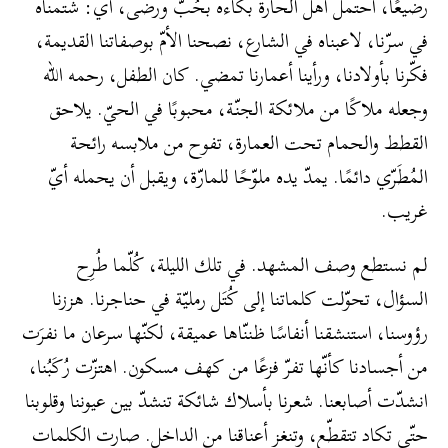
رضيعًا، احتمل أهل الحارة بكاءه بحُبّ ورضى، أي: شتمناه
في سرّنا، لاعبناه في الشارع، نصحنا الأمّ بوصفاتنا القديمة،
فكّرنا بأولادنا، ورأينا أعمارنا تمضي. كان الطفل، رحمه الله
وجعله ملاكًا من ملائكة الجنّة، محبوبًا في الحيّ. يلاحق
القطط والحمام تحت العمارة، تفوح من ملابسه رائحة
المُطَرّي دائمًا. يمدّ يده ملوّحًا للمارّة، ويقبل أن يحمله أيّ
غريب.
لم نستطع وصف المشهد. في تلك الليلة، كُلّما طُرِح
السؤال، تحوّلت كلماتنا إلى كُتَل رمليّة في حناجرنا. هززنا
رؤوسنا، استنشقنا أنفاسًا ظننّاها عميقة، لكنّها سرعان ما نفرَت
من أجسادنا كأنّها تفرّ فزعًا من كهف مسكون. اهتزّت رُكَبُنا،
انشدّت أصابعنا. شعرنا بأسلاك شائكة تنشدّ بين عيوننا وقلوبنا
حتّى تكاد تتقطّع، وتنغز أعناقنا من الداخل. صارت الكلمات