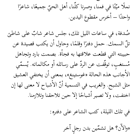
نملًا ميّتًا في فمنا، وصرنا كلّنا، أهل الحيّ جميعًا، شاعرًا
واحدًا – أخرس مقطوع اليدين.
صُدفة، في ساعات الليل تلك، جلس شاعر شابّ على شاطئ
تلّ السمك. حمل دفترًا وقلمًا، وحاول أن يكتب قصيدة عن
حبيبته التي قطعت علاقتها به فجأة. بصمت بارد وتجاهل
مُستغبٍ، توقّفت عن الردّ على رسائله أو مكالماته. يُسمّي
الأجانب هذه الحالة «غوستينغ»، بمعنى أن يختفي العشيق
مثل الشبح. والغريب في التسمية أنّ الأشباح لا معنى لها إن
اختفت، ولا تصير أشباحًا إلا حين تلاحقنا وتلازمنا.
في تلك الليلة، كتب الشاعر على دفتره:
«والآن؟ هل تشمّين بدن رجلٍ آخر