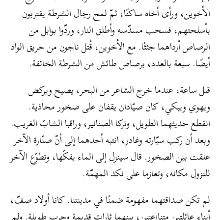
الأخوين، ورأى أخاه ساكنًا، ثمّ لمح رجال الشرطة يقتربون
بأسلحتهم، فسحب مسدّسه وأطلق النار، وردّوا بوابل من
الرصاص أرداهما جثثًا. مع الأخوين، قُتل ناجون من حريق الواد
أيضًا. سبعة بالعدد، برصاص طائش من الشرطة الخائفة.
قبل ساعة، عندما خرج الشاعر من البحر، يصيح ويركض
ويهوي ويبكي، كان صيّادان يقفان على صخور محاذية.
انقطع حديثهما الطويل، وتركا الصنانير، وراقبا الشابّ الغريب.
وبعد أن ركب سيّارته وغادر، انتبه أحدهما إلى أنّ صنّارة الآخر
علقت بين الصخور. قال سينزل إلى الماء يفكّها، وتطوّع الآخر
للنزول مكانه، وتعازما على نكد المهمّة.
لم تكن صداقتهما مفهومة ضمنًا في مدينتنا. كانا أولاد صفّ،
أبناء عائلتين متنازعتين، بينهما ثارات قديمة وحرب طويلة. ولم