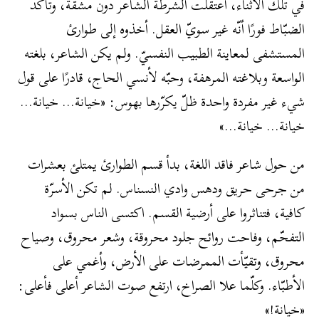
في تلك الأثناء، اعتقلت الشرطة الشاعر دون مشقّة، وتأكّد
الضبّاط فورًا أنّه غير سويّ العقل. أخذوه إلى طوارئ
المستشفى لمعاينة الطبيب النفسيّ. ولم يكن الشاعر، بلغته
الواسعة وبلاغته المرهفة، وحبّه لأنسي الحاج، قادرًا على قول
شيء غير مفردة واحدة ظلّ يكرّرها بهوس: «خيانة… خيانة…
خيانة… خيانة…»
من حول شاعر فاقد اللغة، بدأ قسم الطوارئ يمتلئ بعشرات
من جرحى حريق ودهس وادي النسناس. لم تكن الأسرّة
كافية، فتناثروا على أرضية القسم. اكتسى الناس بسواد
التفحّم، وفاحت روائح جلود محروقة، وشعر محروق، وصياح
محروق، وتقيّأت الممرضات على الأرض، وأغمي على
الأطبّاء. وكلّما علا الصراخ، ارتفع صوت الشاعر أعلى فأعلى:
«خيانة!»