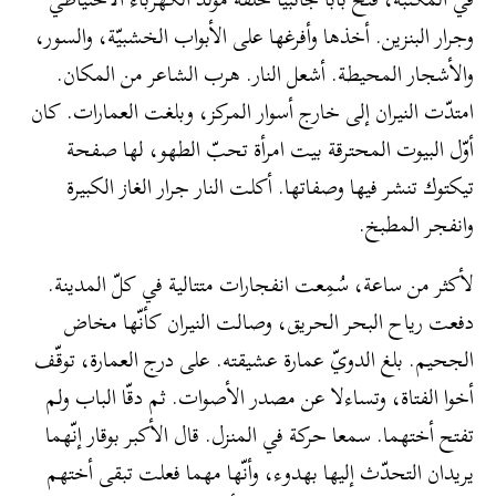
وجرار البنزين. أخذها وأفرغها على الأبواب الخشبيّة، والسور،
والأشجار المحيطة. أشعل النار. هرب الشاعر من المكان.
امتدّت النيران إلى خارج أسوار المركز، وبلغت العمارات. كان
أوّل البيوت المحترقة بيت امرأة تحبّ الطهو، لها صفحة
تيكتوك تنشر فيها وصفاتها. أكلت النار جرار الغاز الكبيرة
وانفجر المطبخ.
لأكثر من ساعة، سُمِعت انفجارات متتالية في كلّ المدينة.
دفعت رياح البحر الحريق، وصالت النيران كأنّها مخاض
الجحيم. بلغ الدويّ عمارة عشيقته. على درج العمارة، توقّف
أخوا الفتاة، وتساءلا عن مصدر الأصوات. ثم دقّا الباب ولم
تفتح أختهما. سمعا حركة في المنزل. قال الأكبر بوقار إنّهما
يريدان التحدّث إليها بهدوء، وأنّها مهما فعلت تبقى أختهم