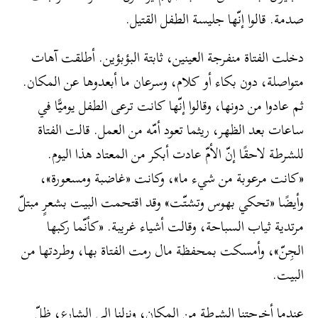
صدمة. قالوا إنّها جليسة الطفل القتيل.
دخلت الفتاة منفرجة العينين، ثابتة البؤبؤين. أطلقت آهات
متواصلة، دون بكاء أو كلام، وسرعان ما أبعدوها عن المكان.
ثم عادوا من دونها، وقالوا إنّها كانت ترعى الطفل يوميًّا في
ساعات بعد الظهر، ريثما تعود أمّه من العمل. قالت الفتاة
للشرطة لاحقًا إنّ الأمّ عادت أبكر من المعتاد هذا اليوم.
«كانت مرعوبة من شيء ما»، وكانت «غاضبة ومسعورة»،
وأيضًا «تحكي بهوس وتشتّت» وقد اقتحمت البيت بشعرٍ مبتلّ
مرتدية ثياب السباحة، وقالت أشياء غريبة. «كأنّما ركبها
الجِنّ»، وأمسكت بمحفظة مال رمت الفتاة بها، وطردتها من
البيت.
عندما أخرجتنا الشرطة من المكان، ونزلنا إلى الشارع، ظلّ