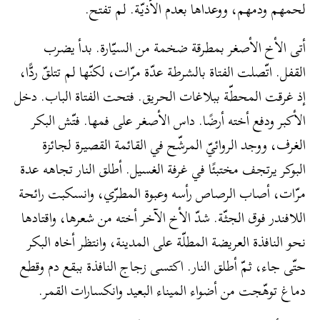
لحمهم ودمهم، ووعداها بعدم الأذيّة. لم تفتح.
أتى الأخ الأصغر بمطرقة ضخمة من السيّارة. بدأ يضرب
القفل. اتّصلت الفتاة بالشرطة عدّة مرّات، لكنّها لم تتلقّ ردًّا،
إذ غرقت المحطّة ببلاغات الحريق. فتحت الفتاة الباب. دخل
الأكبر ودفع أخته أرضًا. داس الأصغر على فمها. فتّش البكر
الغرف، ووجد الروائيّ المرشّح في القائمة القصيرة لجائزة
البوكر يرتجف مختبئًا في غرفة الغسيل. أطلق النار تجاهه عدة
مرّات، أصاب الرصاص رأسه وعبوة المطرّي، وانسكبت رائحة
اللافندر فوق الجثّة. شدّ الأخ الآخر أخته من شعرها، واقتادها
نحو النافذة العريضة المطلّة على المدينة، وانتظر أخاه البكر
حتّى جاء، ثمّ أطلق النار. اكتسى زجاج النافذة ببقع دم وقطع
دماغ توهّجت من أضواء الميناء البعيد وانكسارات القمر.