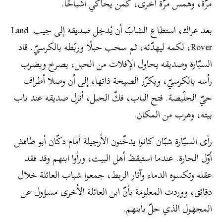
مرّة، وهمس مرّة أخرى، كمن يحاكي أشباحًا.
بعد عراك، استطاع الشابّ أن يُدخِل صديقه إلى جيب Land
Rover، لكمه ليهدّئه، ثم سحب حبلًا وربّطه بالكرسيّ. قاد
السيّارة وصديقه يحاول الإفلات من الحبل، يصرخ ويضرب
رأسه بالكرسيّ، ويكرّر الصيحة ذاتها، إلى أن وصلا أطراف
حيّ الحلّيصة. فتح الباب، فكّ الحبل، أنزل صديقه عند باب
بيته، وهرب من المكان.
رأى السيّارة شبّان كانوا يدخّنون الأرجيلة أمام دكّان أبو طافش
أوّل الحارة. عندما استيقظ أهل البيت، ورأوا ابنهم وقد فقد
عقله وتكسوه الدماء وآثار الربط، جمعوا شباب العائلة خلال
دقائق، ووردت المعلومة بأنّ ابن العائلة الأخرى مسؤول عن
المجهول الذي حلّ بابنهم.