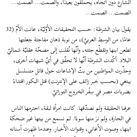
الشارع دون اتّجاه، يحملقون بعيدًا، والصمت… الصمت…
الصمت… الصمت…
يقول بيان الشرطة: حسب التحقيقات الأوّليّة، عانت الأمّ (32
عامًا، من الوسط العربيّ)، من نوبة ذهان مفاجئة جعلتها
تطعن ابنها وتقطّع جثته، وأنّها نُقلت إلى مصحّة عقليّة شماليّ
البلاد. أكّدت الشرطة أنّها لا تحقّق في أيّ شبهات أخرى،
وحذّرت المواطنين من بثّ الإشاعات حول قاتل متسلسل
يبتغي (بحسب خبر زائف على الإنترنت) قتل البكور اقتداءً
بضربات مصر في سِفْر الخروج التوراتيّ.
عرفنا الحقيقة ولم نصدّقها. كانت امرأة لبقة، احترمها الناس
في الحارة، ولم نرَ منها سوءًا. لم نسمع من بيتها غير ضحكة
ابنها، وصوت الأغاني، وقنوات الأخبار. وعندما ظهرت أسنانه