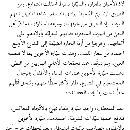
لاذ الأخوان بالفرار، والسيّارة تسرط أسفلت الشوارع. ومن
الطريق الرئيسيّ المُحيط بوادي النسناس شاهدا النيران تلتهم
البيوت. زاد الحريق من خوفهما، وسرعة السيّارة، بينما فرّ أهل
الحيّ من البيوت المحترقة بثيابهم المنزليّة وأولادهم على
أكتافهم، وخرجوا من أزقّة الحارة الضيّقة إلى الشارع الأوسع
احتماء من سعار اللهب. وهدرت سيّارة الأخوين بما لا تلتقطه
العين، ولم تتوقّف عند تجمّعات الأهالي الهاربين من اللظى.
دهست سيّارة الأخوين عشرات النساء والأطفال والرجال
المجتمعين في الشارع، طار الأكثر حظًّا منهم، وسُحق أقلّهم
حظًّا تحت إطارات الـG-Class.
عند المنعطف، واجها سيّارة إطفاء تهرع بالاتّجاه المعاكس،
تندفع خلفها سيّارات الشرطة. اصطدمت سيّارة الأخوين
بالإطفاء، وتضاربت مركبات الشرطة. وبعد لحظات خرج أحد