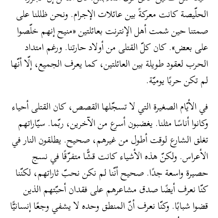
الحلّيصة كانت معركةً بين عائلات الإجرام. ونحن ظللنا على
صمتنا حين شمت أهل الإنترنت بعائلتين «منيح إنهم خلّصوا
على بعض». كان كلّ القتلى من أولاد حارتنا. ورغم امتداد
الحرب لعقود طويلة بين العائلتين، كما يعرف الجميع، إلّا أنّها
لم تكن حربًا يوميّة.
في الأيّام الصغيرة التي لا تسجّلها القصص، كان القتلى أحياء
وكانوا أناسًا مثلنا. يغضبون أسرع من الآخرين، ربّما. سيّاراتهم
تغلق الشارع لوقت أطول من غيرهم، صحيح. يطلقون النار في
الأعراس. ولكنّ هذه الأشياء كانت قشًّا متفرّقًا في نسج
حصيرة واسعة جدًا. صحيح أنّنا لم نكن نحبّ ثاراتهم، لكنّنا
كنّا نعرف أيضًا صدق مشاعرهم على فقدان أحبّتهم الذين
قضوا شبابًا. وكنّا نعرف أنّ المنطق وحده لا يشفي وجعًا إنسانيًّا