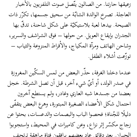
زعيقها حارتنا. من الصالون يتّصل صوت التلفزيون بالأخبار
العاجلة. تصرخ الوالدة الشابّة من سحيق جسمها، تكرّر ذات
الصيحة. بيدها لعبة بلاستيكيّة على شكل شاحنة، تدقّ بها
الجدران بإيقاع العويل. من حولها – فوق الشراشف والسرير،
وشاحن الهاتف ومرآة المكياج، والأقراط المنزوعة والثياب –
توزّعت أشلاء الطفل.
عندما دخلنا الغرفة، حذّر البعض من لمس السكّين المغروزة
في صدر الولد، أو أيّ شيء آخر، قبل أن تصل الشرطة. خجل
بعضنا من جسدها شبه العاري وغادر، ولم يستطع آخرون
احتمال شكل الأعضاء الصغيرة المبتورة، وهرع البعض يتقفّى
دليلًا للجُناة؛ فحصوا الباب والبصمات والدعسات، بحثوا عن
زجاج مكسّر إثر نزاع، وعن كاميرات في المحيط، واستجوبوا
الجيران. بعد دقائق عاد بعضهم يرافقون فتاة مراهقة ترتجف