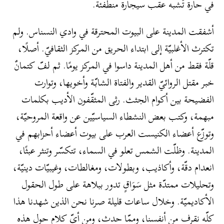
في حارة تُشبه عقب سيجارة منطفئة.
أشفقت المدينة على البيوت المحترقة في وادي النسناس. ولم
تكترث الأغلبيّة إلى ابتداء الحريق من المركز الثقافيّ. أصلًا،
قلّة فقط من أهل المدينة داسوا في المركز يومًا. ثم لفّ كتمانٌ
خبر مقتل الروائيّ القدير والفتاة الشابّة وأخويها، وتوارت
الفضيحة بين أكوام الجثث. رثى المثقّفون الأديب بكلمات
مبهمة، وكتب بعض النشطاء السياسيّين عن واقعة المروحيّة،
وتوزّع أعضاء الكنيست العرب على بيوت أعضاء أحزابهم في
المدينة. وظلّت الشمس تعلو في السماء، تتكسّر وتنثر عبثًا،
انعدام دقّة، وأكاذيب، وبطولات، ومغالطات، وغيبيّات دينيّة،
وتحليلات ممتدّة مثل سَوَاقٍ تدور ببلاهة على طول الحقول
الأكاديميّة. وخلال ساعات قليلة صرنا نحن الذين شهدنا هذا
كلّه نقرف من أنفسنا، وممّا حدث، ومن أيّ كلام حول هذه