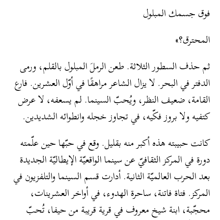
فوق جسمك المبلول
المحترق؟»
ثم حذف السطور الثلاثة. طعن الرملَ المبلول بالقلم، ورمى
الدفتر في البحر. لا يزال الشاعر مراهقًا في أوّل العشرين. فارع
القامة، ضعيف النظر، ويُحبّ السينما. لم يسعفه، لا عرض
كتفيه ولا بروز فكّيه، في تجاوز خجله وانطوائه الشديدين.
كانت حبيبته هذه أكبر منه بقليل. وقع في حبّها حين علّمته
دورة في المركز الثقافيّ عن سينما الواقعيّة الإيطاليّة الجديدة
بعد الحرب العالميّة الثانية. أدارت قسم السينما والتلفزيون في
المركز. فتاة فاتنة، ساحرة الهدوء، في أواخر العشرينات،
محجّبة، ابنة شيخ معروف في قرية قريبة من حيفا، تُحبّ