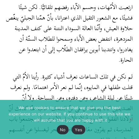
ارتعبت الأمّهات، وحسم الآباء رفضهم تلقائيًّا. لكن شيئًا
فشيئًا، مع الشعور الثقيل الذي اعترانا، بأنّ همّنا الجبليّ ينغّص
حلاوة العيش، وأنّنا العالة السوداء النتنة على كتف المدينة
المزدهرة، انتفض بعض الآباء وسمحوا للطلاب الستّة أن
يغادروا، وانتدبنا أبوين يرافقان الطلّاب إلى أن ابتعدوا عن
الحارة.
لم نكن في تلك الساعات نعرف أشياء كثيرة. رأينا الأمّ التي
قتلت طفلها في المايوه، إنّما لم نعر الأمر اهتمامًا. ولم نعرف
شيئًا عن ليلة الشاعر، وعن دفتره، وعن السباحة. ولا أنّ
الصديقين كانا يصطادان في تلّ السمك. غاب عنّا كذلك أنّ
We use cookies to ensure that we give you the best
experience on our website. If you continue to use this site we
أولادنا اتّفقوا سرًّا، مع أولاد الأحياء الأخرى، أن يجتمعوا باب
will assume that you are happy with it.
المدرسة، ثم يفرّون معًا إلى شاطئ البحر ليغسلوا عن أنفسهم
No
Yes