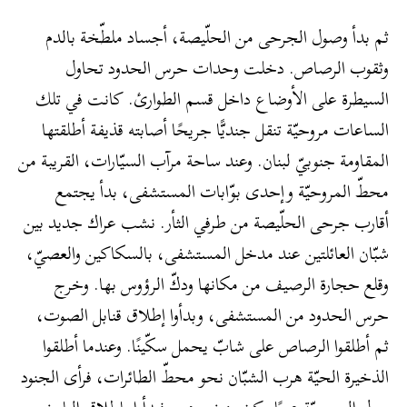
ثم بدأ وصول الجرحى من الحلّيصة، أجساد ملطّخة بالدم
وثقوب الرصاص. دخلت وحدات حرس الحدود تحاول
السيطرة على الأوضاع داخل قسم الطوارئ. كانت في تلك
الساعات مروحيّة تنقل جنديًّا جريحًا أصابته قذيفة أطلقتها
المقاومة جنوبيّ لبنان. وعند ساحة مرآب السيّارات، القريبة من
محطّ المروحيّة وإحدى بوّابات المستشفى، بدأ يجتمع
أقارب جرحى الحلّيصة من طرفي الثأر. نشب عراك جديد بين
شبّان العائلتين عند مدخل المستشفى، بالسكاكين والعصيّ،
وقلع حجارة الرصيف من مكانها ودكّ الرؤوس بها. وخرج
حرس الحدود من المستشفى، وبدأوا إطلاق قنابل الصوت،
ثم أطلقوا الرصاص على شابّ يحمل سكّينًا. وعندما أطلقوا
الذخيرة الحيّة هرب الشبّان نحو محطّ الطائرات، فرأى الجنود