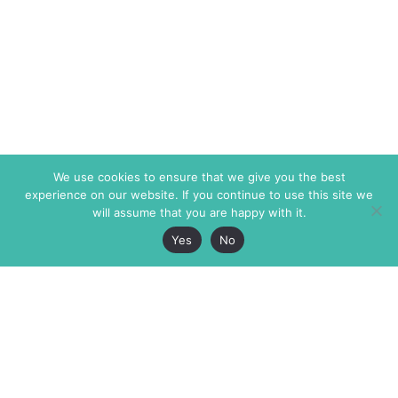
We use cookies to ensure that we give you the best
experience on our website. If you continue to use this site we
will assume that you are happy with it.
Yes
No
The Markaz Review
7 rue de Verdun
1465 Tamarind Ave., #702,
34000 Montpellier
Los Angeles CA 90028
France