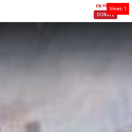
EN
FR
AR
Views: 1
DONATE