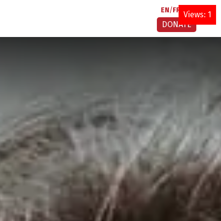
EN
FR
AR
Views: 1
DONATE