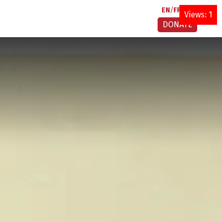
EN
FR
AR
Views: 1
DONATE