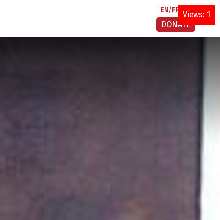
EN
FR
AR
Views: 1
DONATE