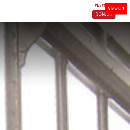
EN
FR
AR
Views: 1
DONATE