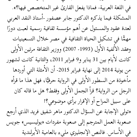
في اللغة العربية- فماذا يفعل القارئ غير المتخصص فيها؟».
المشكلة فيما يذكره الدكتور جابر عصفور -أستاذ النقد العربي
لعدة عقود والمسئول عن أهم مؤسسة ثقافية رسمية لعبت دورًا
مهمًّا في تشكيل الحياة الثقافية في مصر خلال التسعينيات
وعقد الألفية الأول (1993- 2007) ووزير الثقافة مرتين الأولى
كانت لأيام بين 31 يناير و9 فبراير 2011، والثانية كانت لشهور
من يونية 2014 إلى نهاية فبراير 2015- أن الأمثلة التي أوردها
مأخوذة من السطور الأولى في الرواية حرفيًّا، فهل هذا ما قرأه
الرجل من الرواية؟ قرأ الجمل الأولى وفقط؟ هل ما قاله كان
على سبيل المزاح أو الإقرار برأي موضوعي؟!
«تولى الإجابة عن السؤال الدكتور ماهر شفيق فريد الذي أرجع
صعوبة العمل المترجم إلى صعوبة مفردات «يوليسيس» جويس
في الأساس. فالنص الإنجليزي مليء بالعامية الأيرلندية