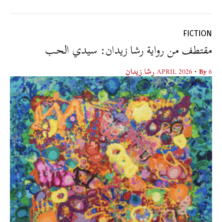
FICTION
مقتطف من رواية رشا زيدان: سيدي الحب
6 APRIL 2026
• By
رشا زيدان