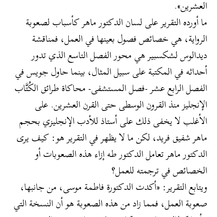
العشرين».
ما أورده التقرير على لسان الدكتور ماهر كأسباب لصعوبة
الرواية، هي خصائص فصول بعينها في العمل، فمناقشة
ديدالوس لشكسبير هي محور الفصل التاسع الذي تدور
أحداثه في المكتبة على سبيل المثال، بينما حاول جويس في
الفصل الرابع عشر -فصل المستشفى- محاكاة طرائق الكُتَّاب
الإنجليز منذ القرون الوسطى حتى القرن العشرين. على
الأغلب لا يخفى ذلك على أستاذ للأدب الإنجليزي بحجم
ماهر شفيق فريد، لكن ما لا يظهر في التقرير هو: كيف يرى
الدكتور ماهر تعامل الدكتور طه إزاء هذه الصعوبات أو
الخصائص في ترجمته للعمل؟
ويتابع التقرير: «أكدت الدكتورة فاطمة موسى، من جانبها،
صعوبة العمل، فمما زاد من هذه الصعوبة هو أن النسخة التي