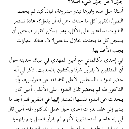
جرى؟ هل جرى شيء أصلًا؟
أسئلة مثل هذه وغيرها تبدو مشروعة، فبالتأكيد لم يحفظ
النص/ التقرير كل ما حدث -هل له أن يفعل؟- عادة تستمر
الندوات لساعتين على الأقل، وهل يمكن لتقرير صحفي أن
يسجل كل ما يحدث خلال ساعتين؟ لا، هناك اعتبارات
يجب الأخذ بها.
في إحدى مكالماتي مع أمين المهدي في سياق حديثه حول
أن المثقفين لا يقرأون شيئًا ويكتفون بالحديث. ذكر لي أنه
حضر ندوة بـ «المجلس الأعلى للثقافة» عن «عوليس»، وأن
الدكتور طه لم يحضر تلك الندوة -على الأغلب أمين كان
يتحدث عن الندوة نفسها المشار إليها في التقرير فلم أجد ما
يشير إلى عقد ندوات أخرى حول عمل الدكتور طه- أمين قال
لي إنه هاجم المتحدثين؛ لأنهم لم يقرأوا العمل ولم يفهموا
مدى إبداع طه في عمله على جويس، وإن الندوة انتهت