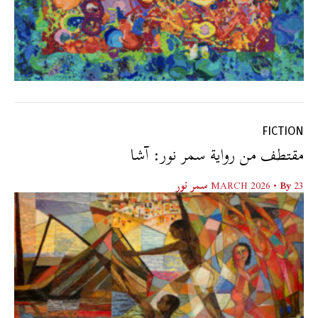
FICTION
مقتطف من رواية سمر نور: آشا
23 MARCH 2026
• By
سمر نور