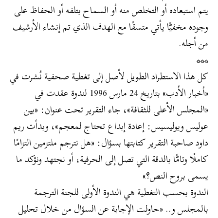
يتم استبعاده أو التخلص منه أو السماح بتلفه أو الحفاظ على
وجوده مخفيًّا يأتي متسقًا مع الهدف الذي تم إنشاء الأرشيف
من أجله.
***
كل هذا الاستطراد الطويل لأصل إلى تغطية صحفية نُشرت في
«أخبار الأدب» بتاريخ 24 مارس 1996 لندوة عقدت في
«المجلس الأعلى للثقافة»، جاء التقرير تحت عنوان: «بين
عوليس ويوليسيس: إعادة إبداع تحتاج لمعجم»، وبدأت ريم
داود صاحبة التقرير كتابتها بسؤال: «هل نترجم ملتزمين التزامًا
كاملًا وتامًّا بالدقة التي تصل إلى الحرفية، أو نجتهد ونؤكد ما
يسمى بروح النص؟»
الندوة بحسب التغطية هي الندوة الأولى للجنة الترجمة
بالمجلس و.. «حاولت الإجابة عن السؤال من خلال تحليل