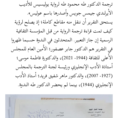
ترجمة الدكتور طه محمود طه لرواية يوليسيس للأديب
الأيرلندي جيمس جويس وأصدرها باسم عوليس».
يستحق التقرير أن ننقل منه مقاطع كاملة؛ إذ يصلح لرؤية
كيف تمت قراءة ترجمة الرواية من قبل المؤسسة الثقافية
الرسمية إن جاز التعبير. المتحدثون في الندوة حسبما ظهروا
في التقرير هم الدكتور جابر عصفور؛ الأمين العام للمجلس
الأعلى للثقافة (1944- 2021)، والدكتورة فاطمة موسى؛
أستاذة الأدب الإنجليزي ورئيسة لجنة الترجمة بالمجلس
(1927- 2007)، والدكتور ماهر شفيق فريد؛ أستاذ الأدب
الإنجليزي (1944)، بينما لم يحضر الدكتور طه الندوة.