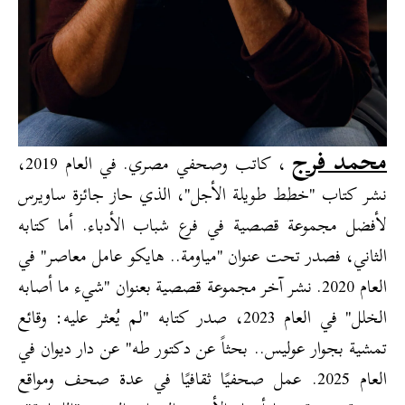
محمد فرج
، كاتب وصحفي مصري. في العام 2019،
نشر كتاب "خطط طويلة الأجل"، الذي حاز جائزة ساويرس
لأفضل مجموعة قصصية في فرع شباب الأدباء. أما كتابه
الثاني، فصدر تحت عنوان "مياومة.. هايكو عامل معاصر" في
العام 2020. نشر آخر مجموعة قصصية بعنوان "شيء ما أصابه
الخلل" في العام 2023، صدر كتابه "لم يُعثر عليه: وقائع
تمشية بجوار عوليس.. بحثاً عن دكتور طه" عن دار ديوان في
العام 2025. عمل صحفيًا ثقافيًا في عدة صحف ومواقع