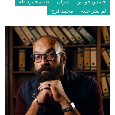
جيمس جويس
ديوان
طه محمود طه
لم يعثر عليه
محمد فرج