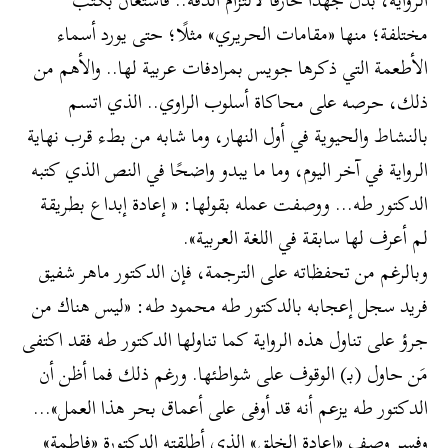
مختلفة؛ منها «مقامات الحريري» مثلًا؛ حتى يورد أسماء
الأطعمة التي ذكرها جويس بمرادفات عربية لها.. والأهم من
ذلك، حرصه على محاكاة أسلوب الراوي.. الذي اتسم
بالنشاط والحيوية في أول النهار، وما شابه من بطء قرب نهاية
الرواية في آخر اليوم، وما ما يبدو واضحًا في النص الذي كتبه
الدكتور طه… ووصفت عمله بقولها: « إعادة إبداع بطريقة
لم أعرف لها سابقة في اللغة العربية».
وبالرغم من تحفظاته على الترجمة، فإن الدكتور ماهر شفيق
فريد سجل إعجابه بالدكتور طه محمود طه: «ليس هناك من
جرؤ على تناول هذه الرواية كما تناولها الدكتور طه فقد اكتفى
مَن حاول (بـ) الوقوف على شواطئها. ورغم ذلك فما أظن أن
الدكتور طه يزعم أنه قد أوفى على أعماق بحر هذا العمل»…
وفسر وصف «إعادة الخلق» الذي أطلقته الدكتورة «فاطمة»