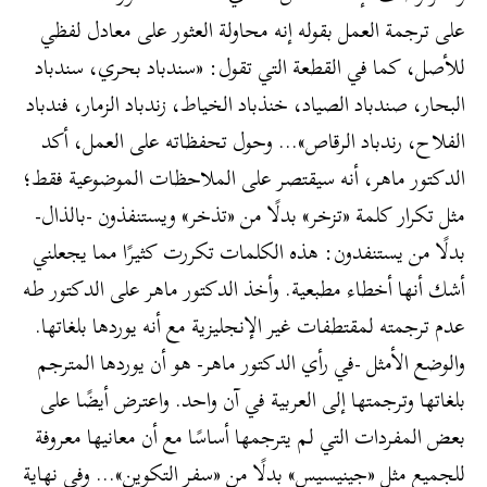
على ترجمة العمل بقوله إنه محاولة العثور على معادل لفظي
للأصل، كما في القطعة التي تقول: «سندباد بحري، سندباد
البحار، صندباد الصياد، خنذباد الخياط، زندباد الزمار، فندباد
الفلاح، رندباد الرقاص»… وحول تحفظاته على العمل، أكد
الدكتور ماهر، أنه سيقتصر على الملاحظات الموضوعية فقط؛
مثل تكرار كلمة «تزخر» بدلًا من «تذخر» ويستنفذون -بالذال-
بدلًا من يستنفدون: هذه الكلمات تكررت كثيرًا مما يجعلني
أشك أنها أخطاء مطبعية. وأخذ الدكتور ماهر على الدكتور طه
عدم ترجمته لمقتطفات غير الإنجليزية مع أنه يوردها بلغاتها.
والوضع الأمثل -في رأي الدكتور ماهر- هو أن يوردها المترجم
بلغاتها وترجمتها إلى العربية في آن واحد. واعترض أيضًا على
بعض المفردات التي لم يترجمها أساسًا مع أن معانيها معروفة
للجميع مثل «جينيسيس» بدلًا من «سفر التكوين»… وفي نهاية