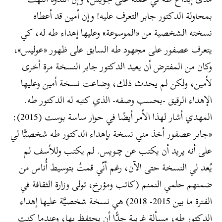
بمحاولة الدكتور جابر التعرف عليه! وإن أمين قد أعطاه
نسخته الشخصية من «الموسوعة» وعليها إهداء طه له، كي
يتعرف عصفور على مجهود طه السابق على ظهور «عوليس»،
وكان من المفترض أن يعيد الدكتور جابر النسخة مرة أخرى
لأمين، ولكن لم يحدث ذلك، وضاعت نسخة أمين وعليها
الإهداء الرقيق -بحسب وصفه- الذي كتبه له الدكتور طه.
المهدي أشار لهذا الأمر أيضًا في حوار ساسة بوست (2015):
«جابر عصفور أخذ مني نسخة بإهداء الدكتور طه شخصيًّا لي
على أنه يريد أن يكتب عن ﭼـويس. لم يكتب وللأسف لم
يُعد لي النسخة حتى الآن، رغم أنّي قمتُ بتوسيط أُناس من
ضمنهم حلمي النمنم (كاتب ومؤرخ، تولى وزارة الثقافة في
الفترة ما بين 2015- 2018) هي نسخة شخصيَّة عليها إهداء
الدكتور طه، مسألة غريبة جدًّا أن يحتفظ بها، وعندما كنت