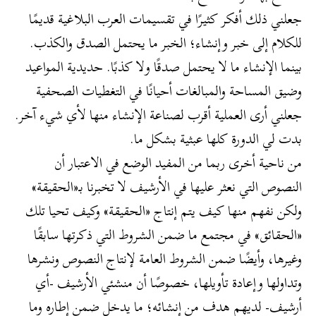
جعلني ذلك أفكر كثيرًا في تقسيمات العرب البلاغية قديمًا
للكلام إلى خبر وإنشاء؛ الخبر ما يحتمل الصدق والكذب.
بينما الإنشاء ما لا يحتمل صدقًا ولا كذبًا. حديدية المواعيد
وضيق المساحة والمبالغات أحيانًا في التغطيات الصحفية
جعلني أرى العملية أقرب لصناعة الإنشاء منها لأي شيء آخر.
بدت لي الدورة كلها عبثية بشكل ما.
من ناحية أخرى ربما من المفيد الوضع في الاعتبار أن
النصوص التي نعثر عليها في الأرشيف لا تخبرنا بـ«الحقيقة»
ولكن نفهم منها كيف يتم إنتاج «الحقيقة» وكيف تحيا تلك
«الحقائق» في مجتمع ما ضمن الشروط التي ذكرتها سابقًا
وغيرها، وأيضًا ضمن الشروط العامة لإنتاج النصوص ونشرها
وتداولها وإعادة تأويلها، خصوصًا أن منشئي الأرشيف -أي
أرشيف- لديهم هدف من إنشائه؛ ما يدخل ضمن إطاره وما