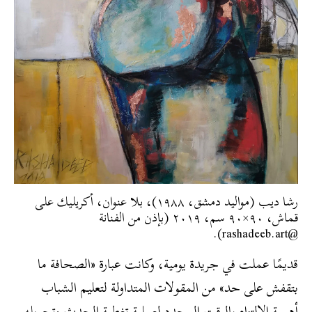
رشا ديب (مواليد دمشق، ١٩٨٨)، بلا عنوان، أكريليك على
قماش، ٩٠×٩٠ سم، ٢٠١٩ (بإذن من الفنانة
@rashadeeb.art).
قديمًا عملت في جريدة يومية، وكانت عبارة «الصحافة ما
بتقفش على حد» من المقولات المتداولة لتعليم الشباب
أهمية الالتزام بالوقت المحدد لعملية تغطية الحدث وتحويله