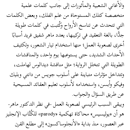
والأغاني الشعبية والمأثورات إلى جانب كلمات علمية
متخصصة كتلك المستوحاة من علم الفلك، وبعض الكلمات
التي تتحدث عن تناسخ الأرواح وكُتبت في كلمات طويلة
جدًّا، بالغة التعقيد في تركيبها، يعدد ماهر شفيق فريد أسبابًا
أخرى لصعوبة العمل؛ منها استخدام تيار الشعور، وتكثيف
الأحداث الشديد، حتى يستوعبها يوم واحد، والمناقشات
الطويلة التي تتخلل الرواية؛ مثل مناقشة ديدالوس لهاملت،
وتتداخل مؤثرات متباينة على أسلوب جويس من دانتي وبليك
وفيكو وأبسن، واستخدامه لأسلوب تعليم العقائد المسيحية
عن طريق السؤال والجواب.
ويبقى السبب الرئيسي لصعوبة العمل -في نظر الدكتور ماهر-
هو أن «يوليسيس» محاكاة تهكمية «parody» للكُتَّاب الإنجليز
عبر العصور، منذ بداية «الأنجلوساكسون» إلى مطلع القرن