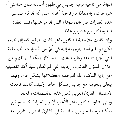
التزامًا من ناحية برغبة جويس في ظهور أعماله بدون هوامش أو
شروحات، واعتمادًا من ناحية أخرى على أنه قد قام بتفسير
هذه العبارات في «الموسوعة» التي قد مر عليها وقت انعقاد
الندوة أكثر من عشرين عامًا.
وإن كانت ملاحظة الدكتور ماهر كانت تصلح كسؤال لطه،
لكن لم يقم أحد بتوجيهه إليه في أيٍّ من الحوارات الصحفية
التي أجريت معه وعثرت عليها. ربما كان يمكننا أن نفهم من
خلال السؤال الغائب وإجابته التي لم تُطلق شيئًا أكثر تفصيلية
عن رؤية الدكتور طه للترجمة ومعضلاتها بشكل عام، وفيما
يتعلق بتجربته مع جويس بشكل خاص وكيف كانت توقعاته
لاستقبال القارئ العربي لمثل هذه المقتطفات والجمل.
وتأتي إشارة الدكتور ماهر الأخيرة لإدوار الخراط كأصلح مَن
يمكنه ترجمة جويس، بالنسبة لي كقارئ للنص/ التقرير بعد