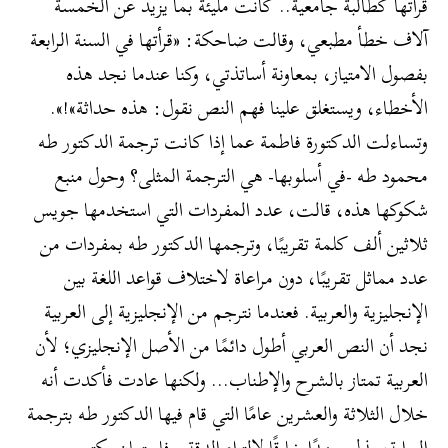
قرأتها كطالبة جامعية.. كانت مليئة بما يزيد عن الخمسة
آلاف خطأ مطبعي، وقالت ضاحكة: «قرأتها في السنة الرابعة
بفصول الامتياز، بمعاونة أساتذتي، وكنا عندما نجد هذه
الأخطاء، ويستغلق علينا فهم النص نقول: هذه حداثة»!».
وتساءلت الدكتورة فاطمة عما إذا كانت ترجمة الدكتور طه
محمود طه -في أسلوبها- هي الترجمة المثلى؟ وحول منبع
شكوكها هذه، قالت، عدد المفردات التي استخدمها جويس
ثلاثين ألف كلمة تقريبًا، وترجمها الدكتور طه بمفردات من
عدد مماثل تقريبًا، دون مراعاة لاختلاف قواعد اللغة بين
الإنجليزية والعربية. فعندما نترجم من الإنجليزية إلى العربية
نجد أن النص العربي أطول دائمًا من الأصل الإنجليزي؛ لأن
العربية تمتاز بالشرح والإطناب… ولكنها عادت فأكدت أنه
خلال الثلاثة والعشرين عامًا التي قام فيها الدكتور طه بترجمة
الرواية، بذل جهدًا خارقًا لالتزام الدقة.. فاستعان بكتب