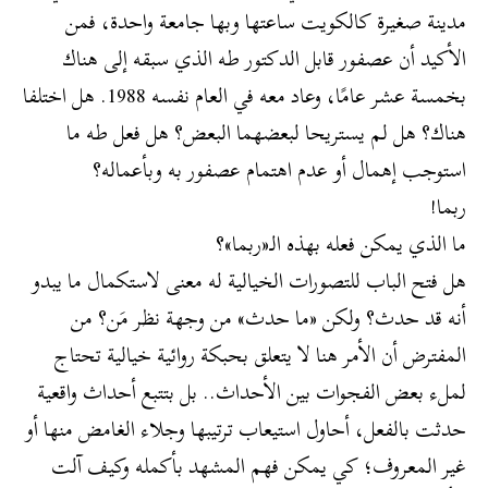
مدينة صغيرة كالكويت ساعتها وبها جامعة واحدة، فمن
الأكيد أن عصفور قابل الدكتور طه الذي سبقه إلى هناك
بخمسة عشر عامًا، وعاد معه في العام نفسه 1988. هل اختلفا
هناك؟ هل لم يستريحا لبعضهما البعض؟ هل فعل طه ما
استوجب إهمال أو عدم اهتمام عصفور به وبأعماله؟
ربما!
ما الذي يمكن فعله بهذه الـ«ربما»؟
هل فتح الباب للتصورات الخيالية له معنى لاستكمال ما يبدو
أنه قد حدث؟ ولكن «ما حدث» من وجهة نظر مَن؟ من
المفترض أن الأمر هنا لا يتعلق بحبكة روائية خيالية تحتاج
لملء بعض الفجوات بين الأحداث.. بل بتتبع أحداث واقعية
حدثت بالفعل، أحاول استيعاب ترتيبها وجلاء الغامض منها أو
غير المعروف؛ كي يمكن فهم المشهد بأكمله وكيف آلت