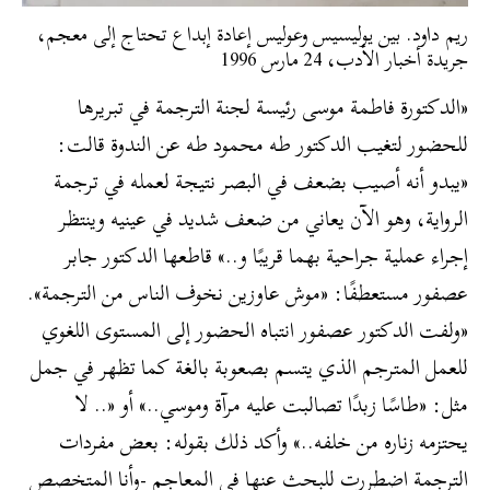
ريم داود. بين يوليسيس وعوليس إعادة إبداع تحتاج إلى معجم،
جريدة أخبار الأدب، 24 مارس 1996
«الدكتورة فاطمة موسى رئيسة لجنة الترجمة في تبريرها
للحضور لتغيب الدكتور طه محمود طه عن الندوة قالت:
«يبدو أنه أصيب بضعف في البصر نتيجة لعمله في ترجمة
الرواية، وهو الآن يعاني من ضعف شديد في عينيه وينتظر
إجراء عملية جراحية بهما قريبًا و..» قاطعها الدكتور جابر
عصفور مستعطفًا: «موش عاوزين نخوف الناس من الترجمة».
«ولفت الدكتور عصفور انتباه الحضور إلى المستوى اللغوي
للعمل المترجم الذي يتسم بصعوبة بالغة كما تظهر في جمل
مثل: «طاسًا زبدًا تصالبت عليه مرآة وموسي..» أو «.. لا
يحتزمه زناره من خلفه..» وأكد ذلك بقوله: بعض مفردات
الترجمة اضطررت للبحث عنها في المعاجم -وأنا المتخصص