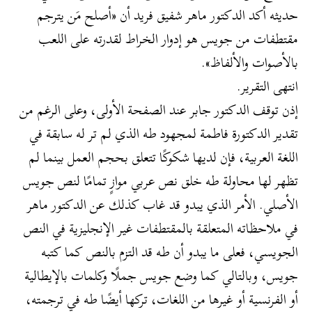
حديثه أكد الدكتور ماهر شفيق فريد أن «أصلح مَن يترجم
مقتطفات من جويس هو إدوار الخراط لقدرته على اللعب
بالأصوات والألفاظ».
انتهى التقرير.
إذن توقف الدكتور جابر عند الصفحة الأولى، وعلى الرغم من
تقدير الدكتورة فاطمة لمجهود طه الذي لم تر له سابقة في
اللغة العربية، فإن لديها شكوكًا تتعلق بحجم العمل بينما لم
تظهر لها محاولة طه خلق نص عربي موازٍ تمامًا لنص جويس
الأصلي. الأمر الذي يبدو قد غاب كذلك عن الدكتور ماهر
في ملاحظاته المتعلقة بالمقتطفات غير الإنجليزية في النص
الجويسي، فعلى ما يبدو أن طه قد التزم بالنص كما كتبه
جويس، وبالتالي كما وضع جويس جملًا وكلمات بالإيطالية
أو الفرنسية أو غيرها من اللغات، تركها أيضًا طه في ترجمته،