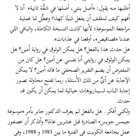
أطلبها منه يقول: «أصل بنتي، أصلها في شقَّة ثانية». أنا لا
أفهم كيف لمثقف أن يفعل شيئًا كهذا! وعطَّل لنا عملية
مراجعة الموسوعة؛ لأنها كانت النسخة الكاملة، والباقي اللي
عندنا «قصاقيص»، أوقعنا في عذابات».
هل حدث هذا بالفعل؟ هل يمكن الوثوق في رواية أمين؟ هل
يمكن الوثوق في روايتي أنا نفسي عن أمين؟ هل كان من
المفترض أن يضم التقرير الصحفي ما قاله أمين؟ لا يمكن
الإجابة عن أيٍّ من تلك الأسئلة، ربما تفتح محاولة تصور
إجابة الباب لسيناريوهات خيالية لما يمكن أن يكون قد
حدث.
ولكني أفكر.. هل بالفعل لم يعرف الدكتور جابر بأمر «موسوعة
جيمس جويس» الصادرة قبل عشرين عامًا؟ وأتذكر أن عصفور
عمل بجامعة الكويت في الفترة ما بين 1983 و 1988، وفي