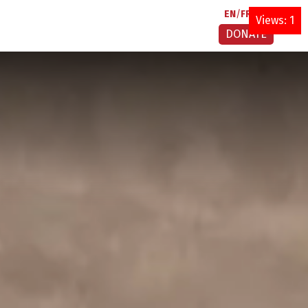
EN
FR
AR
Views: 1
DONATE