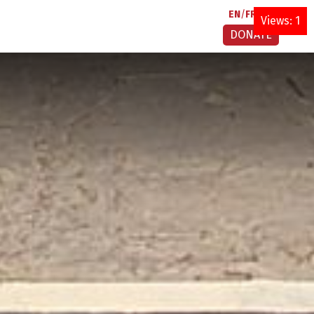
EN
FR
AR
Views: 1
DONATE