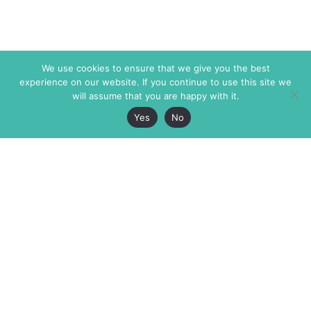
We use cookies to ensure that we give you the best
experience on our website. If you continue to use this site we
will assume that you are happy with it.
Yes
No
The Markaz Review
7 rue de Verdun
1465 Tamarind Ave., #702,
34000 Montpellier
Los Angeles CA 90028
France
USA
+33 4 67 02 87 39
info@themarkaz.org