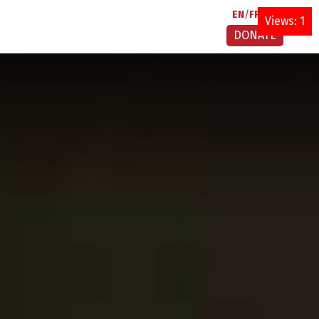
EN
FR
AR
Views: 1
DONATE