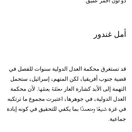
ﺫﻭ ﻟﻮﻥ ﺃﺣﻤﺮ ﻋﻤﻴﻖ.
‫ﺃﻣﻞ ﻏﻨﺪﻭﺭ
‫ﻗﺪ ﺗﺴﺘﻐﺮﻕ ﻣﺤﻜﻤﺔ ﺍﻟﻌﺪﻝ ﺍﻟﺪﻭﻟﻴﺔ ﺳﻨﻮﺍﺕ ﻟﻠﻔﺼﻞ ﻓﻲ
ﻗﻀﻴﺔ ﺟﻨﻮﺏ ﺃﻓﺮﻳﻘﻴﺎ، ﻟﻜﻦ ﺍﻟﻤﺘﻬﻢ، ﺇﺳﺮﺍﺋﻴﻞ، ﺳﺘﺤﻤﻞ
ﺍﻟﺘﻬﻤﺔ ﺇﻟﻰ ﺍﻷﺑﺪ ﻛﺸﺎﺭﺓ ﺍﻟﻌﺎﺭ معلقة بعنقها. ﻷﻥ ﻣﺤﻜﻤﺔ
ﺍﻟﻌﺪﻝ ﺍﻟﺪﻭﻟﻴﺔ، ﻓﻲ ﺟﻮﻫﺮﻫﺎ، ﺍﻋﺘﺒﺮﺕ ﻣﺠﻤﻮﻉ ﻣﺎ ﺗﺮﺗﻜﺒﻪ
ﻓﻲ ﻏﺰﺓ شنيعًا ومتعمدًا ﺑﻤﺎ ﻳﻜﻔﻲ ﻟﻠﺘﺤﻘﻴﻖ ﻓﻲ ﻛﻮﻧﻪ ﺇﺑﺎﺩﺓ
ﺟﻤﺎﻋﻴﺔ.