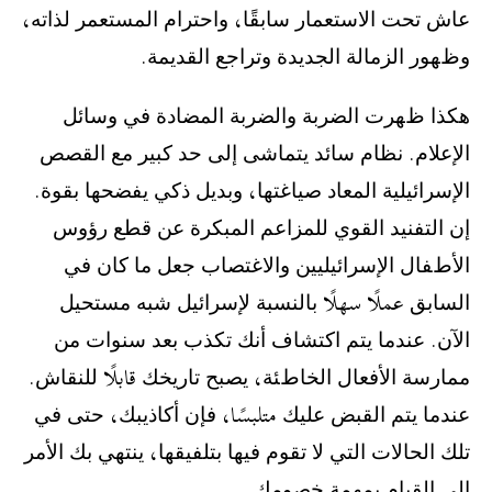
ﻋﺎﺵ ﺗﺤﺖ ﺍﻻﺳﺘﻌﻤﺎﺭ ﺳﺎﺑﻘًﺎ، ﻭﺍﺣﺘﺮﺍﻡ ﺍﻟﻤﺴﺘﻌﻤﺮ ﻟﺬﺍﺗﻪ،
ﻭﻅﻬﻮﺭ ﺍﻟﺰﻣﺎﻟﺔ ﺍﻟﺠﺪﻳﺪﺓ ﻭﺗﺮﺍﺟﻊ ﺍﻟﻘﺪﻳﻤﺔ.
‫ﻫﻜﺬﺍ ﻅﻬﺮﺕ ﺍﻟﻀﺮﺑﺔ ﻭﺍﻟﻀﺮﺑﺔ ﺍﻟﻤﻀﺎﺩﺓ ﻓﻲ ﻭﺳﺎﺋﻞ
ﺍﻹﻋﻼﻡ. ﻧﻈﺎﻡ ﺳﺎﺋﺪ ﻳﺘﻤﺎﺷﻰ ﺇﻟﻰ ﺣﺪ ﻛﺒﻴﺮ ﻣﻊ ﺍﻟﻘﺼﺺ
ﺍﻹﺳﺮﺍﺋﻴﻠﻴﺔ ﺍﻟﻤﻌﺎﺩ ﺻﻴﺎﻏﺘﻬﺎ، ﻭﺑﺪﻳﻞ ﺫﻛﻲ ﻳﻔﻀﺤﻬﺎ ﺑﻘﻮﺓ.
ﺇﻥ ﺍﻟﺘﻔﻨﻴﺪ ﺍﻟﻘﻮﻱ ﻟﻠﻤﺰﺍﻋﻢ ﺍﻟﻤﺒﻜﺮﺓ ﻋﻦ ﻗﻄﻊ ﺭﺅﻭﺱ
ﺍﻷﻁﻔﺎﻝ ﺍﻹﺳﺮﺍﺋﻴﻠﻴﻴﻦ ﻭﺍﻻﻏﺘﺼﺎﺏ ﺟﻌﻞ ﻣﺎ ﻛﺎﻥ ﻓﻲ
ﺍﻟﺴﺎﺑﻖ عملًا سهلًا ﺑﺎﻟﻨﺴﺒﺔ ﻹﺳﺮﺍﺋﻴﻞ ﺷﺒﻪ ﻣﺴﺘﺤﻴﻞ
ﺍﻵﻥ. ﻋﻨﺪﻣﺎ ﻳﺘﻢ ﺍﻛﺘﺸﺎﻑ ﺃﻧﻚ ﺗﻜﺬﺏ ﺑﻌﺪ ﺳﻨﻮﺍﺕ ﻣﻦ
ﻣﻤﺎﺭﺳﺔ ﺍﻷﻓﻌﺎﻝ ﺍﻟﺨﺎﻁﺌﺔ، ﻳﺼﺒﺢ ﺗﺎﺭﻳﺨﻚ قابلًا ﻟﻠﻨﻘﺎﺵ.
ﻋﻨﺪﻣﺎ ﻳﺘﻢ ﺍﻟﻘﺒﺾ ﻋﻠﻴﻚ متلبسًا، ﻓﺈﻥ ﺃﻛﺎﺫﻳﺒﻚ، ﺣﺘﻰ ﻓﻲ
ﺗﻠﻚ ﺍﻟﺤﺎﻻﺕ ﺍﻟﺘﻲ ﻻ ﺗﻘﻮﻡ ﻓﻴﻬﺎ ﺑﺘﻠﻔﻴﻘﻬﺎ، ﻳﻨﺘﻬﻲ ﺑﻚ ﺍﻷﻣﺮ
ﺇﻟﻰ ﺍﻟﻘﻴﺎﻡ ﺑﻤﻬﻤﺔ ﺧﺼﻮﻣﻚ.