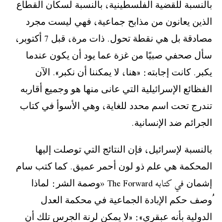
‫ﺑﺎﻟﻨﺴﺒﺔ ﻟﻠﻘﻀﻴﺔ ﺍﻟﻔﻠﺴﻄﻴﻨﻴﺔ، ﺑﺎﻟﻨﺴﺒﺔ ﻟﺴﻜﺎﻥ ﺍﻟﻘﻄﺎﻉ
ﺍﻟﺬﻳﻦ ﻳﻌﺎﻧﻮﻥ ﻣﻦ ﻣﺬﺍﺑﺢ ﺟﻤﺎﻋﻴﺔ، ﻓﻬﻲ ﻟﻴﺴﺖ ﻣﺠﺮﺩ
ﻣﺼﺎﺩﻗﺔ ﺑﻞ ﻫﻲ ﻧﻘﻄﺔ ﺗﺤﻮﻝ. ﺫﺍﺕ ﻣﺮﺓ، ﻗﺒﻞ 7 ﺃﻛﺘﻮﺑﺮ،
ﺳﺄﻝ ﺻﺤﻔﻲ ﺻﺒﻴًﺎ ﻣﻦ ﻏﺰﺓ ﻋﻤﺎ ﻳﻮﺩ ﺃﻥ ﻳﻜﻮﻥ ﻋﻨﺪﻣﺎ
ﻳﻜﺒﺮ. ﻛﺎﻧﺖ ﺇﺟﺎﺑﺘﻪ: «ﻫﻨﺎ، ﻻ ﻳﻤﻜﻨﻨﺎ ﺃﻥ ﻧﻜﺒﺮ». ﺍﻵﻥ
ﺍﻟﻔﻈﺎﺋﻊ ﺍﻹﺳﺮﺍﺋﻴﻠﻴﺔ ﺍﻟﺘﻲ ﻋﺎﻧﻰ ﻣﻨﻬﺎ ﻫﻮ ﻭﺟﻤﻴﻊ ﺃﻗﺎﺭﺑﻪ
ﺗﻨﺪﺭﺝ ﺗﺤﺖ ﺍﺳﻢ ﻣﺤﺪﺩ ﻟﻠﻐﺎﻳﺔ، ﻭﻫﻲ ﺍﻷﺳﻮﺃ ﻓﻲ ﻛﺘﺎﺏ
ﺍﻟﺠﺮﺍﺋﻢ ﺿﺪ ﺍﻹﻧﺴﺎﻧﻴﺔ.
ﺑﺎﻟﻨﺴﺒﺔ ﻹﺳﺮﺍﺋﻴﻞ، ﻓﺈﻥ ﺍﻟﻨﺘﺎﺋﺞ ﺍﻟﺘﻲ ﺗﻮﺻﻠﺖ ﺇﻟﻴﻬﺎ
ﺍﻟﻤﺤﻜﻤﺔ ﻫﻲ ﻋﻠﻢ ﺫﻭ ﻟﻮﻥ ﺃﺣﻤﺮ ﻋﻤﻴﻖ. ﻛﻤﺎ ﻛﺘﺐ ﺳﺎﻡ
ﺇﺷﻤﺎﻥ في كتابه The Forward «ﻭﺻﻤﺔ ﺍﻟﺸﺮ: ﻟﻤﺎﺫﺍ
ُﻭﺻﻒ ﺣﻜﻢ ﺍﻹﺑﺎﺩﺓ ﺍﻟﺠﻤﺎﻋﻴﺔ ﻓﻲ ﻣﺤﻜﻤﺔ ﺍﻟﻌﺪﻝ
ﺍﻟﺪﻭﻟﻴﺔ ﺑﺄﻧﻪ ﻋﺒﻘﺮﻱ»: «ﻻ ﻳﻤﻜﻦ ﻟﺮﻧﺔ ﺍﻟﺠﺮﺱ ﺗﻠﻚ ﺃﻥ