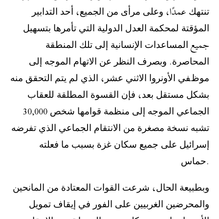
ﺗﻨﺘﻬﻚ عمدًا، ﻭﻋﻠﻰ ﻣﺮﺃﻯ ﻣﻦ ﺍﻟﺠﻤﻴﻊ، ﺃﺣﺪ ﺍﻟﺘﺪﺍﺑﻴﺮ
ﺍﻟﻤﺆﻗﺘﺔ ﻟﻤﺤﻜﻤﺔ ﺍﻟﻌﺪﻝ ﺍﻟﺪﻭﻟﻴﺔ ﺍﻟﺘﻲ ﺗﺄﻣﺮﻫﺎ ﺑﺘﺴﻬﻴﻞ
جميع ﺍﻟﻤﺴﺎﻋﺪﺍﺕ ﺍﻹﻧﺴﺎﻧﻴﺔ ﺇﻟﻰ ﺗﻠﻚ ﺍﻟﻤﻨﻄﻘﺔ
ﺍﻟﻤﺤﺎﺻﺮﺓ. ﻭﺑﺼﺮﻑ ﺍﻟﻨﻈﺮ ﻋﻦ ﺍﻻﺗﻬﺎﻡ ﺍﻟﻤﻮﺟﻪ ﺇﻟﻰ
ﻣﻮﻅﻔﻲ ﺍﻷﻭﻧﺮﻭﺍ ﺍﻻﺛﻨﻲ ﻋﺸﺮ، ﺍﻟﺬﻱ ﻟﻢ ﻳﺘﻢ ﺍﻟﺘﺤﻘﻖ ﻣﻨﻪ
ﺑﺸﻜﻞ ﻣﺴﺘﻘﻞ ﺑﻌﺪ، ﻓﺈﻥ ﺍﻟﻘﺴﻮﺓ ﺍﻟﻤﻄﻠﻘﺔ ﻟﻠﻌﻘﺎﺏ
ﺍﻟﺠﻤﺎﻋﻲ ﺍﻟﻤﻮﺟﻪ ﺇﻟﻰ ﻣﻨﻈﻤﺔ ﻗﻮﺍﻣﻬﺎ ‪ 30,000 ﺷﺨﺺ
ﺗﺸﺒﻪ ﻧﺴﺨﺔ ﻣﺼﻐﺮﺓ ﻣﻦ ﺍﻻﻧﺘﻘﺎﻡ ﺍﻟﺠﻤﺎﻋﻲ ﺍﻟﺬﻱ ﺗﻔﺮﺿﻪ
ﺇﺳﺮﺍﺋﻴﻞ ﻋﻠﻰ ﺟﻤﻴﻊ ﺳﻜﺎﻥ ﻏﺰﺓ ﺑﺴﺒﺐ ﻣﺎ ﻓﻌﻠﺘﻪ
ﺣﻤﺎﺱ.
‫ﻭﺑﻄﺒﻴﻌﺔ ﺍﻟﺤﺎﻝ، ﺷﺮﻋﺖ ﺍﻟﻘﻮﺍﺕ ﺍﻟﻤﻌﺘﺎﺩﺓ ﻣﻦ ﺍﻟﻤﺎﻧﺤﻴﻦ
ﻭﺍﻟﻤﺤﺮﺿﻴﻦ ﺍﻟﻐﺮﺑﻴﻴﻦ ﻋﻠﻰ ﺍﻟﻔﻮﺭ ﻓﻲ ﺇﻳﻘﺎﻑ ﺗﻤﻮﻳﻞ