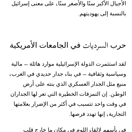
ﺍﻷﺟﻴﺎﻝ ﺍﻷﻛﺒﺮ ﺳﻨًﺎ ﻭﺍﻷﺻﻐﺮ ﺳﻨًﺎ، ﻋﻠﻰ ﻣﻌﻨﻰ ﺇﺳﺮﺍﺋﻴﻞ
ﺑﺎﻟﻨﺴﺒﺔ ﺇﻟﻰ ﻳﻬﻮﺩﻳﺘﻬﻢ.
ﺣﺮﺏ السرديات ﻓﻲ ﺍﻟﺠﺎﻣﻌﺎﺕ ﺍﻷﻣﺮﻳﻜﻴﺔ
‫ﻟﻘﺪ ﺍﺳﺘﺜﻤﺮﺕ ﺍﻟﺪﻭﻟﺔ ﺍﻹﺳﺮﺍﺋﻴﻠﻴﺔ ﻣﻮﺍﺭﺩ ﻫﺎﺋﻠﺔ – ﻣﺎﻟﻴﺔ
ﻭﺳﻴﺎﺳﻴﺔ ﻭﺛﻘﺎﻓﻴﺔ – ﻓﻲ ﺑﻨﺎء ﺟﺪﺍﺭ ﺣﺪﻳﺪﻱ ﻓﻲ ﺍﻟﻐﺮﺏ،
ﻣﻨﻴﻊ ﻣﺜﻞ ﺍﻟﺠﺪﺍﺭ ﺍﻟﻌﺴﻜﺮﻱ ﺍﻟﺬﻱ ﺑﻨﺘﻪ ﻋﻠﻰ ﺃﺭﺽ
ﺍﻟﻮﻁﻦ. ﺇﻥ ﺍﻟﺘﻤﺰﻗﺎﺕ ﺍﻟﺨﻄﻴﺮﺓ ﺍﻟﺘﻲ ﺗﻌﺮ ﻟﻬﺎ ﺍﻟﺠﺪﺍﺭﺍﻥ
ﻓﻲ ﻭﻗﺖ ﻭﺍﺣﺪ ﺗﺘﺴﺒﺐ ﻓﻲ ﺃﻛﺜﺮ ﻣﻦ ﺍﻹﺿﺮﺍﺭ ﺑﻌﻼﻣﺘﻬﺎ
ﺍﻟﺘﺠﺎﺭﻳﺔ، ﺇﻧﻬﺎ ﺗﻬﺪﺩ ﻓﺮﺻﻬﺎ.
‫ﻓﻲ ﻳﺄﺳﻬﻢ ﻹﻟﻘﺎء ﺍﻟﻠﻮﻡ ﻓﻲ ﻣﻜﺎﻥ ﻣﺎ ﺧﺎﺭﺝ ﻗﻠﺐ