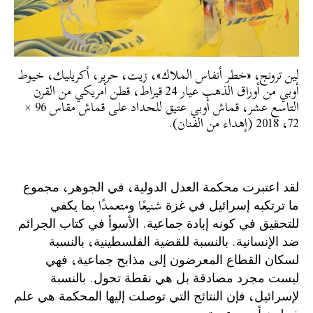
لين ترونج، «خطر أنفاس الملاك»، زيت، حرير، أكريليك، خيوط
أوبي من أوراق الذهب عيار 24 قيراط، قطن أمريكي من القرن
التاسع عشر، قماش أوبي عتيق للحداد على قماش مقاس 96 ×
72، 2018 (إهداء من الفنان).
‫ﻟﻘﺪ ﺍﻋﺘﺒﺮﺕ ﻣﺤﻜﻤﺔ ﺍﻟﻌﺪﻝ ﺍﻟﺪﻭﻟﻴﺔ، ﻓﻲ ﺍﻟﺠﻮﻫﺮ، ﻣﺠﻤﻮﻉ
ﻣﺎ ﺗﺮﺗﻜﺒﻪ ﺇﺳﺮﺍﺋﻴﻞ ﻓﻲ ﻏﺰﺓ شنيعًا ﻭمتعمدًا ﺑﻤﺎ ﻳﻜﻔﻲ
ﻟﻠﺘﺤﻘﻴﻖ ﻓﻲ ﻛﻮﻧﻪ ﺇﺑﺎﺩﺓ ﺟﻤﺎﻋﻴﺔ. ﺍﻷﺳﻮﺃ ﻓﻲ ﻛﺘﺎﺏ ﺍﻟﺠﺮﺍﺋﻢ
ﺿﺪ ﺍﻹﻧﺴﺎﻧﻴﺔ. ﺑﺎﻟﻨﺴﺒﺔ ﻟﻠﻘﻀﻴﺔ ﺍﻟﻔﻠﺴﻄﻴﻨﻴﺔ، ﺑﺎﻟﻨﺴﺒﺔ
ﻟﺴﻜﺎﻥ ﺍﻟﻘﻄﺎﻉ ﺍﻟﻤﻌﺮﺿﻮﻥ ﺇﻟﻰ ﻣﺬﺍﺑﺢ ﺟﻤﺎﻋﻴﺔ، ﻓﻬﻲ
ﻟﻴﺴﺖ ﻣﺠﺮﺩ ﻣﺼﺎﺩﻗﺔ ﺑﻞ ﻫﻲ ﻧﻘﻄﺔ ﺗﺤﻮﻝ. ﺑﺎﻟﻨﺴﺒﺔ
ﻹﺳﺮﺍﺋﻴﻞ، ﻓﺈﻥ ﺍﻟﻨﺘﺎﺋﺞ ﺍﻟﺘﻲ ﺗﻮﺻﻠﺖ ﺇﻟﻴﻬﺎ ﺍﻟﻤﺤﻜﻤﺔ ﻫﻲ ﻋﻠﻢ