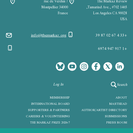
7 rue de Verdun
The Markaz Review
34000 Montpellier
1465 Tamarind Ave., #702,
France
Los Angeles CA 90028
USA
info@themarkaz.org
+33 4 67 02 87 39
+1 917 947 6974
Log In
Search
MEMBERSHIP
ABOUT
INTERNATIONAL BOARD
MASTHEAD
SUPPORTERS & PARTNERS
AUTHOR/ARTIST DIRECTORY
CAREERS & VOLUNTEERING
SUBMISSIONS
THE MARKAZ PRIZE 2026-7
PRESS ROOM