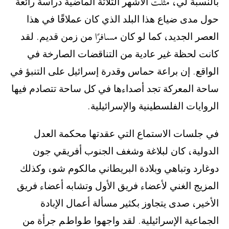
‫ﺑﺎﻟﻨﺴﺒﺔ ﻟﻲ، مثلت ﺍﻷﺷﻬﺮ ﺍﻟﺜﻼﺛﺔ ﺍﻟﻤﺎﺿﻴﺔ ﺩﺭﺍﺳﺔ ﺭﺍﺋﻌﺔ
ﺣﻮﻝ ﻣﺪﻯ ﺿﻴﺎﻉ ﻫﺬﺍ ﺍﻟﺒﻠﺪ ﺍﻟﺬﻱ ﻛﺎﻥ ﻋﻤﻼﻗًﺎ ﻓﻲ ﻫﺬﺍ
ﺍﻟﻌﺼﺮ ﺍﻟﺠﺪﻳﺪ، ﻛﻤﺎ ﻟﻮ ﻛﺎﻥ مسافرًا ﻣﻦ ﺯﻣﻦ ﻗﺪﻳﻢ. ﻟﻘﺪ
ﻛﺎﻧﺖ ﻟﺤﻈﺔ ﻏﻴﺮ ﻋﺎﺩﻳﺔ ﻣﻦ ﺍﻟﺘﻨﺎﻗﻀﺎﺕ ﺍﻟﺼﺎﺭﺧﺔ ﻓﻲ
ﺍﻟﻮﺍﻗﻊ. ﺇﻥ ﺑﺮﺍﻋﺔ ﺣﻤﺎﺱ ﻭﻗﺪﺭﺓ ﺇﺳﺮﺍﺋﻴﻞ ﻋﻠﻰ ﺍﻟﺘﻨﺒﺆ ﻓﻲ
ﺳﺎﺣﺔ ﺍﻟﻤﻌﺮﻛﺔ ﺗﺠﺪ ﺃﺻﺪﺍءﻫﺎ ﻓﻲ ﻛﻞ ﺳﺎﺣﺔ ﺗﺘﺼﺎﺩﻡ ﻓﻴﻬﺎ
ﺍﻟﺮﻭﺍﻳﺎﺕ ﺍﻟﻔﻠﺴﻄﻴﻨﻴﺔ ﻭﺍﻹﺳﺮﺍﺋﻴﻠﻴﺔ.
‫ﻓﻲ ﺟﻠﺴﺎﺕ ﺍﻻﺳﺘﻤﺎﻉ ﺍﻟﺘﻲ ﻋﻘﺪﺗﻬﺎ ﻣﺤﻜﻤﺔ ﺍﻟﻌﺪﻝ
ﺍﻟﺪﻭﻟﻴﺔ، ﻛﺎﻥ ﻟﺒﻼﻏﺔ ﻭﺷﻐﻒ ﺍﻟﺠﻨﻮﺏ ﺃﻓﺮﻳﻘﻲ ﺟﻮﻥ
ﺩﻭﻏﺎﺭﺩ ﻭﺗﺒﺎﻫﻲ ﻭﺑﻼﺩﺓ ﺍﻟﺒﺮﻳﻄﺎﻧﻲ ﻣﺎﻟﻜﻮﻡ ﺷﻮ، ﻭﻛﺬﻟﻚ
ﺍﻟﻤﺰﻳﺞ ﺍﻟﻐﻨﻲ ﻷﻋﻀﺎء ﻓﺮﻳﻖ ﺍﻷﻭﻝ ﻭﺗﺸﺎﺑﻪ ﺃﻋﻀﺎء ﻓﺮﻳﻖ
ﺍﻷﺧﻴﺮ، ﺻﺪﻯ ﻳﺘﺠﺎﻭﺯ ﺑﻜﺜﻴﺮ ﻣﺴﺄﻟﺔ ﺃﻋﻤﺎﻝ ﺍﻹﺑﺎﺩﺓ
ﺍﻟﺠﻤﺎﻋﻴﺔ ﺍﻹﺳﺮﺍﺋﻴﻠﻴﺔ. ﻟﻘﺪ ﻭﺍﺟﻬﻮﺍ ﻁﻮﺍﻁﻢ ﺟﺮﺃﺓ ﻣﻦ