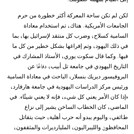
‫ﻟﻜﻦ ﻟﻢ ﺗﻜﻦ ﺳﺎﺣﺔ ﺍﻟﻤﻌﺮﻛﺔ ﺃﻛﺜﺮ ﺧﻄﻮﺭﺓ ﻣﻦ ﺣﺮﻡ
ﺍﻟﺠﺎﻣﻌﺎﺕ ﺍﻷﻣﺮﻳﻜﻴﺔ. ﻫﻨﺎﻙ، ﺗﻢ ﺍﺳﺘﺨﺪﺍﻡ ﻣﻌﺎﺩﺍﺓ
ﺍﻟﺴﺎﻣﻴﺔ ﻛﺴﻼﺡ، ﻭﺿﺮﺏ ﻛﻞ ﻣﻨﺘﻘﺪ ﻹﺳﺮﺍﺋﻴﻞ ﺑﻬﺎ، ﺑﻤﺎ
ﻓﻲ ﺫﻟﻚ ﺍﻟﻴﻬﻮﺩ، ﻭﺗﻢ ﺇﻓﺮﺍﻏﻬﺎ ﺑﺸﻜﻞ ﺧﻄﻴﺮ ﻣﻦ ﻛﻞ ﻣﺎ
ﻓﻴﻬﺎ. ﻭﻛﻤﺎ ﻗﺎﻝ ﺳﻜﻮﺕ ﻳﻮﺭﻱ، ﺍﻷﺳﺘﺎﺫ ﺍﻟﻤﺸﺎﺭﻙ ﻓﻲ
ﺍﻟﺘﺎﺭﻳﺦ ﺍﻟﻴﻬﻮﺩﻱ ﻓﻲ ﺟﺎﻣﻌﺔ ﺗﻞ ﺃﺑﻴﺐ، دفاعًا ﻋﻦ
ﺍﻟﺒﺮﻭﻓﻴﺴﻮﺭ ﺩﻳﺮﻳﻚ ﺑﻨﺴﻼﺭ، ﺍﻟﺒﺎﺣﺚ ﻓﻲ ﻣﻌﺎﺩﺍﺓ ﺍﻟﺴﺎﻣﻴﺔ
ﻭﺭﺋﻴﺲ ﻣﺮﻛﺰ ﺍﻟﺪﺭﺍﺳﺎﺕ ﺍﻟﻴﻬﻮﺩﻳﺔ ﻓﻲ ﺟﺎﻣﻌﺔ ﻫﺎﺭﻓﺎﺭﺩ،
«ﺇﺫﺍ ﻛﺎﻥ ﺍﻷﻣﺮ ﻳﻌﻨﻲ ﻛﻞ ﺷﻲء، ﻓﺈﻧﻪ ﻻ ﻳﻌﻨﻲ ﺷﻴﺌًﺎ». ﻓﻲ
ﺍﻟﻤﺎﺿﻲ، ﻛﺎﻥ ﺍﻟﺨﻄﺎﺏ ﺍﻟﺴﺎﺧﻦ ﻳﺸﻴﺮ ﺇﻟﻰ ﻧﺰﺍﻉ
ﻁﺎﺋﻔﻲ، ﻭﺍﻟﻴﻮﻡ ﻳﺒﺪﻭ ﺃﻧﻪ ﺣﺮﺏ ﺃﻫﻠﻴﺔ، ﺣﻴﺚ ﻳﺘﻘﺎﺗﻞ
ﺍﻟﻤﺤﺎﻓﻈﻮن ﻭﺍﻟﻠﻴﺒﺮﺍﻟﻴﻮﻥ، ﺍﻟﻤﻠﻴﺎﺭﺩﻳﺮﺍﺕ ﻭﺍﻟﻤﺜﻘﻔﻮﻥ،