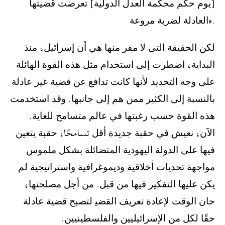
[ﻳﻮﻡ ﺣﻜﻢ ﻣﺤﻜﻤﺔ ﺍﻟﻌﺪﻝ ﺍﻟﺪﻭﻟﻴﺔ] ﺗﻌﺮﺿﺖ ﻗﻀﻴﺘﻬﺎ
ﺍﻟﻌﺎﺩﻟﺔ ﻟﻀﺮﺑﺔ ﻣﺮﻭﻋﺔ».
‫ﻟﻜﻦ ﺍﻟﺤﻘﻴﻘﺔ ﺍﻟﺘﻲ ﻻ ﻣﻔﺮ ﻣﻨﻬﺎ ﻫﻲ ﺃﻥ ﺇﺳﺮﺍﺋﻴﻞ، ﻣﻨﺬ
ﺍﻟﺒﺪﺍﻳﺔ، ﺍﺿﻄﺮﺕ ﺇﻟﻰ ﺍﺳﺘﺨﺪﺍﻡ ﻣﺜﻞ ﻫﺬﻩ ﺍﻟﻘﻮﺓ ﺍﻟﻬﺎﺋﻠﺔ
ﻋﻠﻰ ﻭﺟﻪ ﺍﻟﺘﺤﺪﻳﺪ ﻷﻧﻬﺎ ﻛﺎﻧﺖ ﺗﺪﺍﻓﻊ ﻋﻦ ﻗﻀﻴﺔ ﻏﻴﺮ ﻋﺎﺩﻟﺔ
ﺑﺎﻟﻨﺴﺒﺔ ﺇﻟﻰ ﺍﻟﻜﺜﻴﺮ ﻣﻤﻦ ﻫﻢ ﺇﻟﻰ ﺟﺎﻧﺒﻬﺎ. ﻭﻗﺪ ﺍﺳﺘﺨﺪﻣﺖ
ﻫﺬﻩ ﺍﻟﻘﻮﺓ ﺣﺴﺐ ﺭﻏﺒﺘﻬﺎ ﻓﻲ ﻋﺎﻟﻢ ﻣﺘﺴﺎﻣﺢ ﻟﻠﻐﺎﻳﺔ.
ﺍﻵﻥ، ﻧﻌﻴﺶ ﻓﻲ ﺣﻘﺒﺔ ﺟﺪﻳﺪﺓ ﺃﻗﻞ تسامحًا، ﺣﻘﺒﺔ ﻳﺘﻌﻴﻦ
ﻓﻴﻬﺎ ﻋﻠﻰ ﺍﻟﺪﻭﻟﺔ ﺍﻟﻴﻬﻮﺩﻳﺔ ﺍﻟﻤﺘﻀﺎﺋﻠﺔ ﺑﺸﻜﻞ ﻣﻠﻤﻮﺱ
ﻣﻮﺍﺟﻬﺔ ﺗﺤﺪﻳﺎﺕ ﺃﺧﻼﻗﻴﺔ ﻭﺩﻳﻤﻮﻏﺮﺍﻓﻴﺔ ﻭﺍﺳﺘﺮﺍﺗﻴﺠﻴﺔ ﻟﻢ
ﻳﻜﻦ ﻋﻠﻴﻬﺎ ﺍﻟﺘﻔﻜﻴﺮ ﻓﻴﻬﺎ ﻣﻦ ﻗﺒﻞ. ﻣﻦ ﺃﺟﻞ ﻣﺼﻠﺤﺘﻬﺎ،
ﺣﺎﻥ ﺍﻟﻮﻗﺖ ﻹﻋﺎﺩﺓ ﺗﻌﺮﻳﻒ ﺍﻟﻘﻀﻴ ﻟﺘﺼﺒﺢ ﻗﻀﻴﺔ ﻋﺎﺩﻟﺔ
ﺣﻘًﺎ ﻟﻜﻞ ﻣﻦ ﺍﻹﺳﺮﺍﺋﻴﻠﻴﻴﻦ ﻭﺍﻟﻔﻠﺴﻄﻴﻨﻴﻴﻦ.