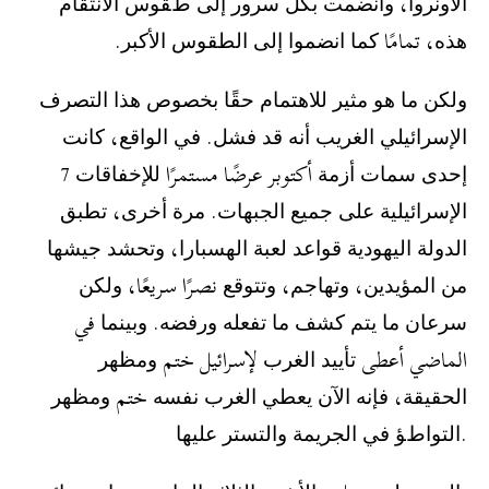
ﺍﻷﻭﻧﺮﻭﺍ، ﻭﺍﻧﻀﻤﺖ ﺑﻜﻞ ﺳﺮﻭﺭ ﺇﻟﻰ ﻁﻘﻮﺱ ﺍﻻﻧﺘﻘﺎﻡ
ﻫﺬﻩ، تمامًا ﻛﻤﺎ ﺍﻧﻀﻤﻮﺍ ﺇﻟﻰ ﺍﻟﻄﻘﻮﺱ ﺍﻷﻛﺒﺮ.
‫ﻭﻟﻜﻦ ﻣﺎ ﻫﻮ ﻣﺜﻴﺮ ﻟﻼﻫﺘﻤﺎﻡ ﺣﻘًﺎ ﺑﺨﺼﻮﺹ ﻫﺬﺍ ﺍﻟﺘﺼﺮﻑ
ﺍﻹﺳﺮﺍﺋﻴﻠﻲ ﺍﻟﻐﺮﻳﺐ ﺃﻧﻪ ﻗﺪ ﻓﺸﻞ. ﻓﻲ ﺍﻟﻮﺍﻗﻊ، ﻛﺎﻧﺖ
ﺇﺣﺪﻯ ﺳﻤﺎﺕ ﺃﺯﻣﺔ ‪ 7 أكتوبر عرضًا مستمرًا ﻟﻺﺧﻔﺎﻗﺎﺕ
ﺍﻹﺳﺮﺍﺋﻴﻠﻴﺔ ﻋﻠﻰ ﺟﻤﻴﻊ ﺍﻟﺠﺒﻬﺎﺕ. ﻣﺮﺓ ﺃﺧﺮﻯ، ﺗﻄﺒﻖ
ﺍﻟﺪﻭﻟﺔ ﺍﻟﻴﻬﻮﺩﻳﺔ ﻗﻮﺍﻋﺪ ﻟﻌﺒﺔ ﺍﻟﻬﺴﺒﺎﺭﺍ، ﻭﺗﺤﺸﺪ ﺟﻴﺸﻬﺎ
ﻣﻦ ﺍﻟﻤﺆﻳﺪﻳﻦ، ﻭﺗﻬﺎﺟﻢ، ﻭﺗﺘﻮﻗﻊ نصرًا سريعًا، ﻭﻟﻜﻦ
ﺳﺮﻋﺎﻥ ﻣﺎ ﻳﺘﻢ ﻛﺸﻒ ﻣﺎ ﺗﻔﻌﻠﻪ ﻭﺭﻓﻀﻪ. ﻭﺑﻴﻨﻤﺎ في
الماضي أعطى ﺗﺄﻳﻴﺪ ﺍﻟﻐﺮﺏ لإسرائيل ختم ﻭﻣﻈﻬﺮ
ﺍﻟﺤﻘﻴﻘﺔ، ﻓﺈﻧﻪ ﺍﻵﻥ ﻳﻌﻄﻲ ﺍﻟﻐﺮﺏ ﻧﻔﺴﻪ ختم ﻭﻣﻈﻬﺮ
ﺍﻟﺘﻮﺍﻁﺆ ﻓﻲ ﺍﻟﺠﺮﻳﻤﺔ ﻭﺍﻟﺘﺴﺘﺮ ﻋﻠﻴﻬﺎ.