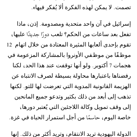
ﺗﺼﻤﺖ. ﻻ ﻳﻤﻜﻦ ﻟﻬﺬﻩ ﺍﻟﻔﻜﺮﺓ ﺃﻻ ﻳُﻔﻜﺮ ﻓﻴﻬﺎ».
‫ﺇﺳﺮﺍﺋﻴﻞ ﻓﻲ ﺁﻥ ﻭﺍﺣﺪ ﻣﺘﺤﺪﻳﺔ ﻭﻣﺼﺪﻭﻣﺔ. ﺇﺫﻥ، ﻣﺎﺫﺍ
ﺗﻔﻌﻞ ﺑﻌﺪ ﺳﺎﻋﺎﺕ ﻣﻦ ﺍﻟﺤﻜﻢ؟ ﺗﻠﻌﺐ دورًا جديدًا ﻋﻠﻴﻬﺎ،
ﺗﻘﻮﻡ ﺑﺈﺣﺪﻯ ﺃﻟﻌﺎﺑﻬﺎ ﺍﻟﻤﺜﻴﺮﺓ ﺍﻟﻤﻌﺘﺎﺩﺓ ﻣﻦ ﺧﻼﻝ ﺍﺗﻬﺎﻡ 12
ﻣﻮﻅﻔًﺎ ﻣﻦ ﻣﻮﻅﻔﻲ ﺍﻷﻭﻧﺮﻭﺍ ﺑﺎﻟﻤﺸﺎﺭﻛﺔ ﺍﻟﻤﺰﻋﻮﻣﺔ ﻓﻲ
ﻫﺠﻤﺎﺕ 7 ﺃﻛﺘﻮﺑﺮ. ﻭﻟﻮ ﺃﻧﻬﺎ ﺗﻮﻗﻔﺖ ﻋﻨﺪ ﻫﺬﺍ ﺍﻟﺤﺪ، ﻟﻜﻨﺎ
ﺭﻓﻀﻨﺎﻫﺎ ﺑﺎﻋﺘﺒﺎﺭﻫﺎ ﻣﺤﺎﻭﻟﺔ ﺑﺴﻴﻄﺔ ﻟﺼﺮﻑ ﺍﻻﻧﺘﺒﺎﻩ ﻋﻦ
ﺍﻟﻬﺰﻳﻤﺔ ﺍﻟﻘﺎﻧﻮﻧﻴﺔ ﺍﻟﻤﺪﻭﻳﺔ ﺍﻟﺘﻲ ﺗﻌﺮﺿﺖ ﻟﻬﺎ ﻟﻠﺘﻮ. ﻟﻜﻨﻬﺎ
ﺗﺬﻫﺐ ﺇﻟﻰ ﺃﺑﻌﺪ ﻣﻦ ﺫﻟﻚ ﺑﻜﺜﻴﺮ ﻭﺗﺪﻋﻮ ﺟﻤﻴﻊ ﺍﻟﻤﺎﻧﺤﻴﻦ
ﺇﻟﻰ ﻭﻗﻒ ﺗﻤﻮﻳﻞ ﻭﻛﺎﻟﺔ ﺍﻟﻼﺟﺌﻴﻦ ﺍﻟﺘﻲ ﻳُﻌﺘﺒﺮ ﺩﻭﺭﻫﺎ،
ﺧﺎﺻﺔ ﺍﻟﻴﻮﻡ، حاسمًا ﻣﻦ ﺃﺟﻞ ﺍﺳﺘﻤﺮﺍﺭ ﺍﻟﺤﻴﺎﺓ ﻓﻲ ﻏﺰﺓ.
‫ﺍﻟﺪﻭﻟﺔ ﺍﻟﻴﻬﻮﺩﻳﺔ ﺗﺮﻳﺪ ﺍﻻﻧﺘﻘﺎﻡ، ﻭﺗﺮﻳﺪ ﺃﻛﺜﺮ ﻣﻦ ﺫﻟﻚ. ﺇﻧﻬﺎ