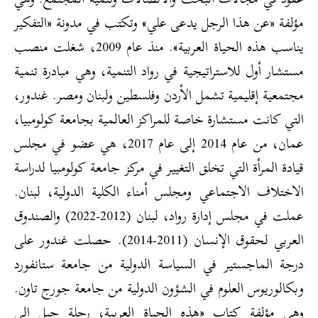
مؤلفة «عن هذا الرجل يدعى علي» وتكتب في مدونة «التفكير
يناسب هذه الحياة العربية». منذ عام 2009، شغلت منصب
مستشار أول للاستراتيجية في رواد التنمية، وهي مبادرة تنمية
مجتمعية إقليمية تشمل الأردن وفلسطين ولبنان ومصر. غندور،
التي كانت مستشارة خاصة للمراكز العالمية بجامعة كولومبيا،
عمان، من عام 2014 إلى عام 2017، هي عضو في مجلس
قيادة المرأة التي تخلق التغيير في مركز جامعة كولومبيا لدراسة
الاختلاف الاجتماعي ومجلس أمناء الكلية الدولية، لبنان.
عملت في مجلس إدارة رواد، لبنان (2012-2022) والصندوق
العربي لحقوق الإنسان (2011-2014). حصلت غندور على
درجة الماجستير في السياسة الدولية من جامعة ستانفورد
وبكالوريوس العلوم في الشؤون الدولية من جامعة جورج تاون.
وهي مؤلفة كتاب «هذه الحياة العربية، رحلة جيل إلى