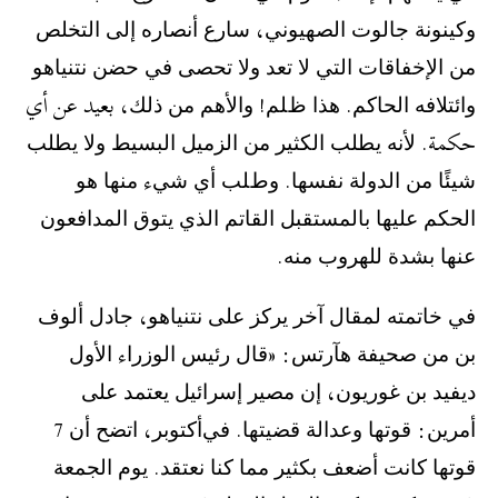
ﻭﻛﻴﻨﻮﻧﺔ ﺟﺎﻟﻮﺕ ﺍﻟﺼﻬﻴﻮﻧﻲ، ﺳﺎﺭﻉ ﺃﻧﺼﺎﺭﻩ ﺇﻟﻰ ﺍﻟﺘﺨﻠﺺ
ﻣﻦ ﺍﻹﺧﻔﺎﻗﺎﺕ ﺍﻟﺘﻲ ﻻ ﺗﻌﺪ ﻭﻻ ﺗﺤﺼﻰ ﻓﻲ ﺣﻀﻦ ﻧﺘﻨﻴﺎﻫﻮ
ﻭﺍﺋﺘﻼﻓﻪ ﺍﻟﺤﺎﻛﻢ. ﻫﺬﺍ ﻅﻠﻢ! ﻭﺍﻷﻫﻢ ﻣﻦ ﺫﻟﻚ، بعيد عن أي
حكمة. ﻷﻧﻪ ﻳﻄﻠﺐ ﺍﻟﻜﺜﻴﺮ ﻣﻦ ﺍﻟﺰﻣﻴﻞ ﺍﻟﺒﺴﻴﻂ ﻭﻻ ﻳﻄﻠﺐ
ﺷﻴﺌًﺎ ﻣﻦ ﺍﻟﺪﻭﻟﺔ ﻧﻔﺴﻬﺎ. ﻭﻁﻠﺐ ﺃﻱ ﺷﻲء ﻣﻨﻬﺎ ﻫﻮ
ﺍﻟﺤﻜﻢ ﻋﻠﻴﻬﺎ ﺑﺎﻟﻤﺴﺘﻘﺒﻞ ﺍﻟﻘﺎﺗﻢ ﺍﻟﺬﻱ ﻳﺘﻮﻕ ﺍﻟﻤﺪﺍﻓﻌﻮﻥ
ﻋﻨﻬﺎ ﺑﺸﺪﺓ ﻟﻠﻬﺮﻭﺏ ﻣﻨﻪ.
ﻓﻲ ﺧﺎﺗﻤﺘﻪ ﻟﻤﻘﺎﻝ ﺁﺧﺮ ﻳﺮﻛﺰ ﻋﻠﻰ ﻧﺘﻨﻴﺎﻫﻮ، ﺟﺎﺩﻝ ﺃﻟﻮﻑ
ﺑﻦ ﻣﻦ ﺻﺤﻴﻔﺔ ﻫﺂﺭﺗﺲ: «ﻗﺎﻝ ﺭﺋﻴﺲ ﺍﻟﻮﺯﺭﺍء ﺍﻷﻭﻝ
ﺩﻳﻔﻴﺪ ﺑﻦ ﻏﻮﺭﻳﻮﻥ، ﺇﻥ ﻣﺼﻴﺮ ﺇﺳﺮﺍﺋﻴﻞ ﻳﻌﺘﻤﺪ ﻋﻠﻰ
ﺃﻣﺮﻳﻦ: ﻗﻮﺗﻬﺎ ﻭﻋﺪﺍﻟﺔ ﻗﻀﻴﺘﻬﺎ. ﻓﻲ‪ 7 ﺃﻛﺘﻮﺑﺮ، ﺍﺗﻀﺢ ﺃﻥ
ﻗﻮﺗﻬﺎ ﻛﺎﻧﺖ ﺃﺿﻌﻒ ﺑﻜﺜﻴﺮ ﻣﻤﺎ ﻛﻨﺎ ﻧﻌﺘﻘﺪ. ﻳﻮﻡ ﺍﻟﺠﻤﻌﺔ