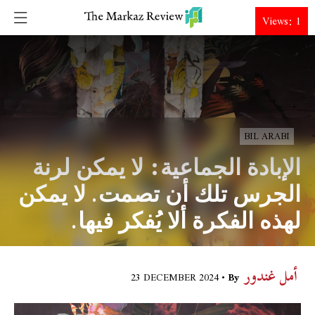
DONATE
Views: 1
BIL ARABI
ﺍﻹﺑﺎﺩﺓ ﺍﻟﺠﻤﺎﻋﻴﺔ: ﻻ ﻳﻤﻜﻦ ﻟﺮﻧﺔ
ﺍﻟﺠﺮﺱ ﺗﻠﻚ ﺃﻥ ﺗﺼﻤﺖ. ﻻ ﻳﻤﻜﻦ
ﻟﻬﺬﻩ ﺍﻟﻔﻜﺮﺓ ﺃﻻ ﻳُﻔﻜﺮ ﻓﻴﻬﺎ.
أمل غندور
23 DECEMBER 2024
By •