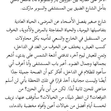
بتأمل الشارع الضيق بين المستشفى والسوبر ماركت.
شارع صغير يفصل الأصحاء عن المرضى، الحياة العادية
بتفاصيلها اليومية، والحياة المفاجئة بالمرض والأدوية، الخوف
من المستقبل في الخارج والسعي لتأمينه بكل محاولات
كسب العيش، يختلف عن الخوف من الغد في الداخل،
وتمنٍ للعيش ليوم آخر، تدفئني أشعة الشمس على يدي، أشعر
بجمالها وجمال الضوء. أعبر باب المستشفى وأنا أعرف أني
سأعود للظلام في الداخل، أفكر كم أن الصحة جميلة جدًا
أيضًا وليست مجانية، آخذ قرارًا في تلك اللحظة بأني لن أسلم
مناعتي للحزن ثانية أبدًا. لكن من أين يأتي الحزن؟ من
التوقعات؟ لن انتظر شيئًا، من الخيالات؟ سأتوقف عنها، نزيف
لخمسة أيام أفضل من خيالات أعين وأفواه مخضبة بالدماء،