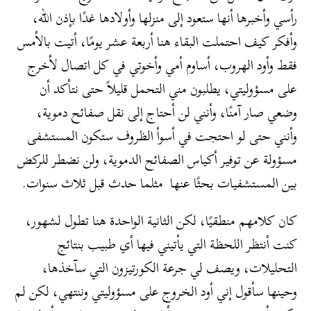
رأسي وأخبرها أنها ستعود إلى منزلها وأولادها غدًا بإذن الله،
وأفكر كيف احتملت البقاء هنا أربعة عشر يومًا، أتيت بالأمس
فقط وأود الهروب، أساوم أمي وأخوتي في كل اتصال لأخرج
على مسؤوليتي، يطلبون مني التحمل قليلاً حتى نتأكد أن
وضعي صار آمنًا، وأنني لن أحتاج إلى نقل صفائح دموية،
وأنني حتى لو احتجت في أسوأ الظروف ستكون المستشفى
مسؤولة عن توفير أكياس الصفائح الدموية، ولن نضطر للركض
بين المستشفيات بحثًا عنها مثلما حدث قبل ثلاث سنوات.
كان كلامهم منطقيًا، لكن الثانية الواحدة هنا تطول لشهور،
كنت أنتظر اللحظة التي يأتيني فيها أي طبيب بنتائج
التحليلات، ويصف لي جرعة الكورتيزون التي سآخذها،
وحينها سأقول إني أود الخروج على مسؤوليتي وننتهي، لكن لم