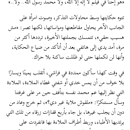
«هو إحنا في فيلم لا إله إلا الله، ولا محمد رسول الله.. ولا..»
تتوه حكايتها وسط محاولات التذكر، وصوت امرأة على
الجانب الآخر يحاول مقاطعتها ومواساتها، لكنها تصر: «مش
هسيب حقي»، تتمسك بجملتها الأخيرة، ترددها أكثر من
مرة، أمد يدي إلى هاتفي بعد أن أتأكد من ضياع الحكاية،
وأنها لن تكملها حتى لو ظللت ساكنة بلا حراك.
في وقت كهذا سأكون ممددة في فراشي، أتقلب يمينًا ويسارًا
بلا خوف من أن يمس خدي أو شفتي غطاء الملاءة، الملاءة
التي نظر إليها عم محمد نفسه بتأفف حين مر على غرفتنا
وسأل مستنكرًا: «ملقوش ملاية غير دي؟»، ثم خرج وعاد من
دون أن يجلب غيرها، بل جاء بأربع قفازات زرقاء من تلك التي
يرتديها الأطباء، وربط أطراف الملاءة بها فانفردت على