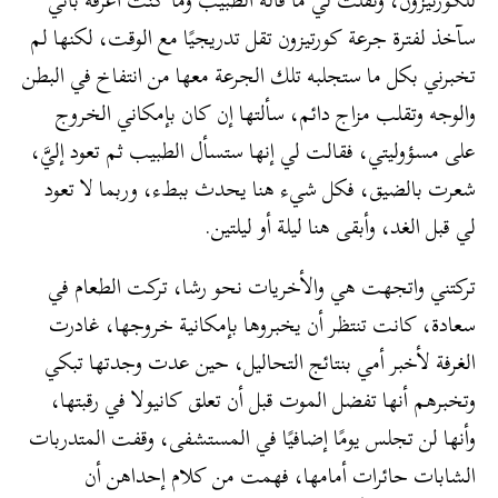
سآخذ لفترة جرعة كورتيزون تقل تدريجيًا مع الوقت، لكنها لم
تخبرني بكل ما ستجلبه تلك الجرعة معها من انتفاخ في البطن
والوجه وتقلب مزاج دائم، سألتها إن كان بإمكاني الخروج
على مسؤوليتي، فقالت لي إنها ستسأل الطبيب ثم تعود إليَّ،
شعرت بالضيق، فكل شيء هنا يحدث ببطء، وربما لا تعود
لي قبل الغد، وأبقى هنا ليلة أو ليلتين.
تركتني واتجهت هي والأخريات نحو رشا، تركت الطعام في
سعادة، كانت تنتظر أن يخبروها بإمكانية خروجها، غادرت
الغرفة لأخبر أمي بنتائج التحاليل، حين عدت وجدتها تبكي
وتخبرهم أنها تفضل الموت قبل أن تعلق كانيولا في رقبتها،
وأنها لن تجلس يومًا إضافيًا في المستشفى، وقفت المتدربات
الشابات حائرات أمامها، فهمت من كلام إحداهن أن