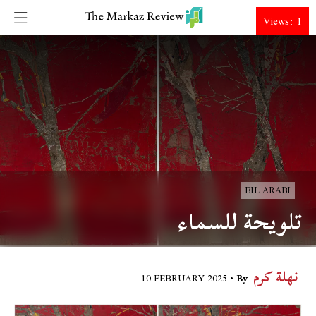
DONATE
Views: 1
BIL ARABI
تلويحة للسماء
نهلة كرم
10 FEBRUARY 2025
By •