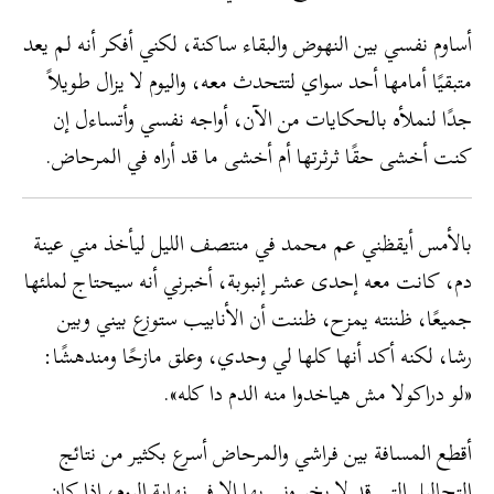
أساوم نفسي بين النهوض والبقاء ساكنة، لكني أفكر أنه لم يعد
متبقيًا أمامها أحد سواي لتتحدث معه، واليوم لا يزال طويلاً
جدًا لنملأه بالحكايات من الآن، أواجه نفسي وأتساءل إن
كنت أخشى حقًا ثرثرتها أم أخشى ما قد أراه في المرحاض.
بالأمس أيقظني عم محمد في منتصف الليل ليأخذ مني عينة
دم، كانت معه إحدى عشر إنبوبة، أخبرني أنه سيحتاج لملئها
جميعًا، ظننته يمزح، ظننت أن الأنابيب ستوزع بيني وبين
رشا، لكنه أكد أنها كلها لي وحدي، وعلق مازحًا ومندهشًا:
«لو دراكولا مش هياخدوا منه الدم دا كله».
أقطع المسافة بين فراشي والمرحاض أسرع بكثير من نتائج
التحاليل التي قد لا يخبروني بها إلا في نهاية اليوم، إذا كان