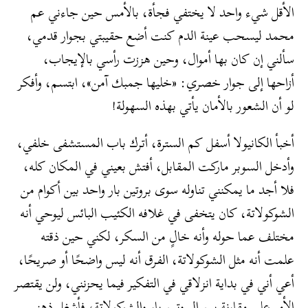
الأقل شيء واحد لا يختفي فجأة، بالأمس حين جاءني عم
محمد ليسحب عينة الدم كنت أضع حقيبتي بجوار قدمي،
سألني إن كان بها أموال، وحين هززت رأسي بالإيجاب،
أزاحها إلى جوار خصري: «خليها جمبك آمن»، ابتسم، وأفكر
لو أن الشعور بالأمان يأتي بهذه السهولة!
أخبأ الكانيولا أسفل كم السترة، أترك باب المستشفى خلفي،
وأدخل السوبر ماركت المقابل، أفتش بعيني في المكان كله،
فلا أجد ما يمكنني تناوله سوى بروتين بار واحد بين أكوام من
الشوكولاتة، كان يتخفى في غلافه الكئيب البائس ليوحي أنه
مختلف عما حوله وأنه خالٍ من السكر، لكني حين ذقته
علمت أنه مثل الشوكولاتة، الفرق أنه ليس واضحًا أو صريحًا،
أعي أني في بداية انزلاقي في التفكير فيما يحزنني، ولن يقتصر
الأمر على مقارنة بين البروتين بار والشوكولاتة، فأشغل ذهني