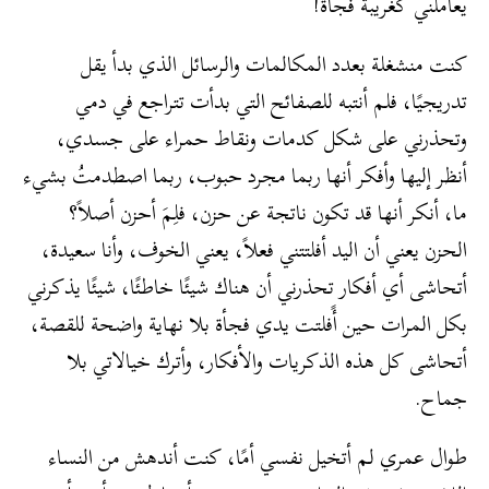
يعاملني كغريبة فجأة!
كنت منشغلة بعدد المكالمات والرسائل الذي بدأ يقل
تدريجيًا، فلم أنتبه للصفائح التي بدأت تتراجع في دمي
وتحذرني على شكل كدمات ونقاط حمراء على جسدي،
أنظر إليها وأفكر أنها ربما مجرد حبوب، ربما اصطدمتُ بشيء
ما، أنكر أنها قد تكون ناتجة عن حزن، فلِمَ أحزن أصلاً؟
الحزن يعني أن اليد أفلتتني فعلاً، يعني الخوف، وأنا سعيدة،
أتحاشى أي أفكار تحذرني أن هناك شيئًا خاطئًا، شيئًا يذكرني
بكل المرات حين أًفلتت يدي فجأة بلا نهاية واضحة للقصة،
أتحاشى كل هذه الذكريات والأفكار، وأترك خيالاتي بلا
جماح.
طوال عمري لم أتخيل نفسي أمًا، كنت أندهش من النساء