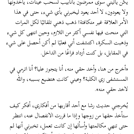
يكن يأتيني سوى ممرضون بأنابيب لسحب عينات، يأخذونها
ولا يعودون، لا أحد يعود ليخبرني بأي شيء، حتى في هذا
الأمر العلاقة غير متكافئة! ذهب ذهني تلقائيًا لكل المرات
التي منحت فيها نفسي أكثر من اللازم، وحين انتهى كل شيء
وذهبت السكرة، اكتشفت أني فعليًا لم أكن أحصل على شيء
في المقابل، بل كنت أزداد فراغًا من الداخل.
«أخرج من هنا، وأخد حقي منه، أنا يتجوز عليا؟ أنا اترمي في
المستشفى زي الكلبة؟ وعيني كانت هتضيع بسببه، والله
لاخد حقي منه».
يُخرجني حديث رشا مع أحد أقاربها من أفكاري، أفكر كيف
ستأخذ حقها من زوجها وإذا ما قررت الانفصال عنه، انتظر
حتى تنهي مكالمتها وأسألها إن كانت تعمل، تخبرني أنها لم