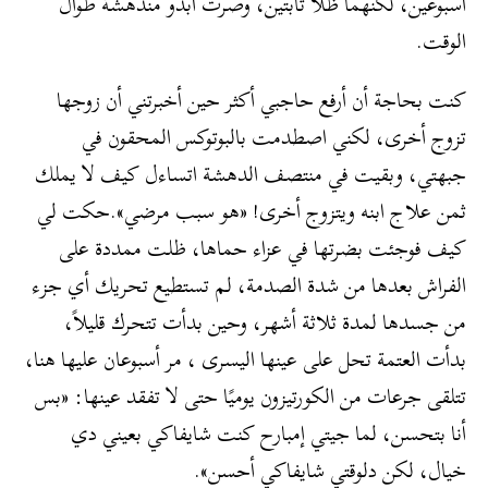
أسبوعين، لكنهما ظلا ثابتين، وصرت أبدو مندهشة طوال
الوقت.
كنت بحاجة أن أرفع حاجبي أكثر حين أخبرتني أن زوجها
تزوج أخرى، لكني اصطدمت بالبوتوكس المحقون في
جبهتي، وبقيت في منتصف الدهشة اتساءل كيف لا يملك
ثمن علاج ابنه ويتزوج أخرى! «هو سبب مرضي».حكت لي
كيف فوجئت بضرتها في عزاء حماها، ظلت ممددة على
الفراش بعدها من شدة الصدمة، لم تستطيع تحريك أي جزء
من جسدها لمدة ثلاثة أشهر، وحين بدأت تتحرك قليلاً،
بدأت العتمة تحل على عينها اليسرى ، مر أسبوعان عليها هنا،
تتلقى جرعات من الكورتيزون يوميًا حتى لا تفقد عينها: «بس
أنا بتحسن، لما جيتي إمبارح كنت شايفاكي بعيني دي
خيال، لكن دلوقتي شايفاكي أحسن».