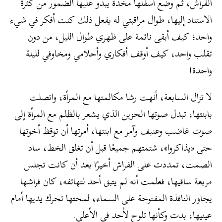
الفراش، ثم وضع أسفلها مخدة يبدو عليها الضمور من كثرة
الاستناد إليها، طوال مراقبتي له يفعل ذلك كنت أفكر في شيء
واحد؛ كيف أبقى نائمة على ظهري طوال الليل، من دون
تقلب واحد، كيف أوقف أفكاري وأحلامي ومخاوفي لليلة
واحدة!
لا تزال السابعة، أنهت رشا مكالمتها مع المرأة، واتصلت
بابنتها، تبدل صوتها الحزين الذي يشعر بالظلم مع المرأة إلى
صوت غاضب وعنيف وآمر مع ابنتها، أمرتها أن توقظ أخوتها
حتى «يذاكروا»، شتمتهم جميعًا قبل أن تغلق الخط، ساد
الصمت، تمددت على الفراش أخيرًا بعد أن كانت تجلس
مربعة ساقيها، فعلمت أنه لم يتبق أحد لتهاتفه، كان فراشها
يجاور النافذة المفتوحة على السماء، لمحتها تحرك يديها أمام
عينيها، بدت وكأنها تلوح لأحد في الأعلى.