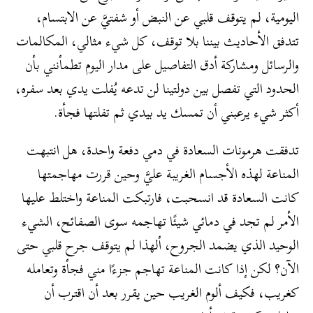
اليومية، لم يتوقف قلبي عن النبض أو شفتيَّ عن الابتسام،
تتدفق الأحاديث بيننا بلا توقف، كل شيء مثالي، المكالمات
والرسائل ومشاركة أدق التفاصيل على مدار اليوم تطمأنني بأن
الحدود التي تفصل بين دولتينا لن تدعه يُفلت يدي بعد سفره،
أكثر شيء يرعبني أن تمسك يد بيدي ثم تفلتها فجأة.
تدفقت هرمونات السعادة في دمي دفعة واحدة، هل انتبهت
المناعة لهذه الأجسام الغريبة عليَّ وحين قررت مهاجمتها
كانت السعادة قد انسحبت، فارتبكت المناعة واختلط عليها
الأمر لم تجد في دمائي شيئًا تهاجمه سوى الصفائح، الشيء
الوحيد الذي يضمد الجروح، ألهذا لم يتوقف جرح قلبي حتى
الآن؟ لكن إذا كانت المناعة تهاجم جزءًا مني فجأة وتعامله
كغريب، فكيف ألوم الغريب حين يقرر بعد أن اقترب أن