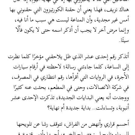
هناك نزيف، فهذا يعني أن حقنة الكورتيزون التي حقنوني بها
أمس غير مجدية، وأن المناعة ليست هي سبب ما أنا فيه،
وإنما مرض آخر لا يجب أن أذكر اسمه حتى لا يكون فألًا
سيئًا.
أتذكر رقم إحدى عشر الذي ظل يلاحقني مؤخرًا كلما نظرت
إلى الساعة، كلما جاءتني رسالة؛ لاحظته في أرقام سيارات
الأجرة، في الروايات التي أقرأها، رقم انتظاري في المصرف،
في شركة الاتصالات، وحتى في المطعم، بحثت عنه كثيرًا
ووجدت أنه يعني البدايات الجديدة، تذكرت الإحدى عشر
أنبوبة، وتساءلت.. بداية جديدة أم نهاية؟
أحسم قراري وأنهض من الفراش، تتوقف رشا عن تلويحها
للسماء وتلوح لي: «صباح الخير»، أجيبها وأدس قدميَّ في