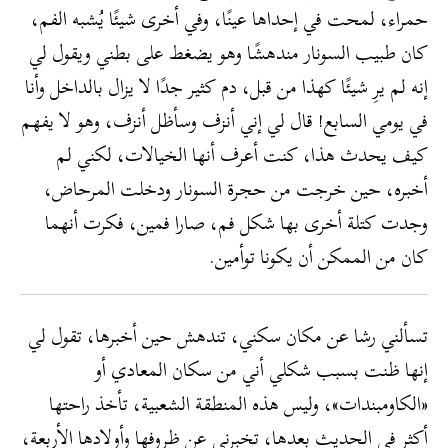
حمراء، لمحت في إحداها عينًا، وفي أخرى شيئًا يُشبه الفم،
كان طبيب السونار مندهشًا وهو يضغط على بطني ويقول لي
إنه لم يرِ شيئًا كهذا من قبل، دم كثير جدًا لا يزال بالداخل وأنا
في يومي السابع! قال لي إني أنزف وسأظل أنزف، وهو لا يفهم
كيف يحدث هذا، كنت أعرف أنها الخيالات، لكني لم
أخبره، حين خرجت من حجرة السونار ودخلت المرحاض،
وجدت كتلة أخرى بها شكل فم، صارا فمين، فكرت أنهما
كان من الممكن أن يكونا توأمين.
تسألني رشا عن مكان سكني، تندهش حين أخبرها، تقول لي
إنها ظنت بسبب شكلي أني من سكان المعادي أو
«الكاومبندات»، وليس هذه المنطقة الشعبية، تأخذ راحتها
أكثر في الحديث بعدها، تخبرني عن ظروفها وأولادها الأربعة،