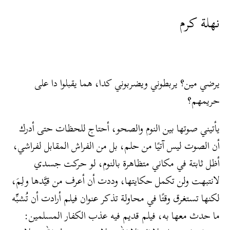
نهلة كرم
يرضي مين؟ يربطوني ويضربوني كدا، هما يقبلوا دا على
حريمهم؟
يأتيني صوتها بين النوم والصحو، أحتاج للحظات حتى أدرك
أن الصوت ليس آتيًا من حلم، بل من الفراش المقابل لفراشي،
أظل ثابتة في مكاني متظاهرة بالنوم، لو حركت جسدي
لانتبهت ولن تكمل حكايتها، وددت أن أعرف من قيَّدها ولِمَ،
لكنها تستغرق وقتًا في محاولة تذكر عنوان فيلم أرادت أن تُشبِّه
ما حدث معها به، فيلم قديم فيه عذب الكفار المسلمين: