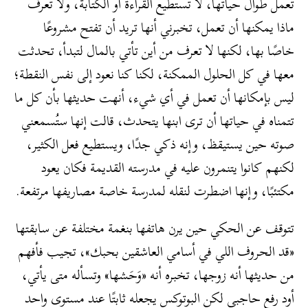
تعمل طوال حياتها، لا تستطيع القراءة أو الكتابة، ولا تعرف
ماذا يمكنها أن تعمل، تخبرني أنها تريد أن تفتح مشروعًا
خاصًا بها، لكنها لا تعرف من أين تأتي بالمال لتبدأ، تحدثت
معها في كل الحلول الممكنة، لكنا كنا نعود إلى نفس النقطة؛
ليس بإمكانها أن تعمل في أي شيء، أنهت حديثها بأن كل ما
تتمناه في حياتها أن ترى ابنها يتحدث، قالت إنها ستُسمعني
صوته حين يستيقظ، وإنه ذكي جدًا، ويستطيع فعل الكثير،
لكنهم كانوا يتنمرون عليه في مدرسته القديمة فكان يعود
مكتئبًا، وإنها اضطرت لنقله لمدرسة خاصة مصاريفها مرتفعة.
تتوقف عن الحكي حين يرن هاتفها بنغمة مختلفة عن سابقتها
«قد الحروف اللي في أسامي العاشقين بحبك»، تجيب فأفهم
من حديثها أنه زوجها، تخبره أنه «وَحَشها» وتسأله متى يأتي،
أود رفع حاجبي لكن البوتوكس يجعله ثابتًا عند مستوى واحد