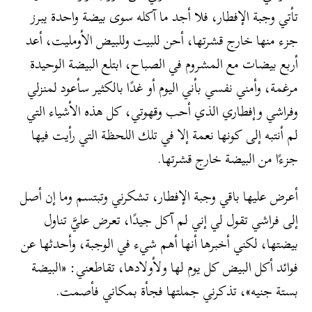
تأتي وجبة الإفطار، فلا أجد ما آكله سوى بيضة واحدة يبرز
جزء منها خارج قشرتها، أحن للبيت وللبيض الأومليت، أعد
أربع بيضات مع المشروم في الصباح، ابتلع البيضة الوحيدة
مرغمة، وأمني نفسي بأني اليوم أو غدًا بالكثير سأعود لمنزلي
وفراشي وإفطاري الذي أحب وقهوتي، كل هذه الأشياء التي
لم أنتبه إلى كونها نعمة إلا في تلك اللحظة التي رأيت فيها
جزءًا من البيضة خارج قشرتها.
أعرض عليها باقي وجبة الإفطار، تشكرني وتبتسم وما إن أصل
إلى فراشي تقول لي إني لم آكل جيدًا، تعرض عليَّ تناول
بيضتها، لكني أخبرها أنها أهم شيء في الوجبة، وأحدثها عن
فوائد أكل البيض كل يوم لها ولأولادها، تقاطعني: «البيضة
بستة جنيه»، تذكرني جملتها فجأة بمكاني فأصمت.