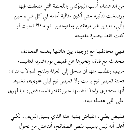
من الدهشة، أسب البوتوكس واللحظة التي ضعفت فيها
ورضخت لتأثيره حتى أكون مثالية أمامه في كل شيء حين
يأتي، بعينين غير مرهقتين ومفتوحتين..ثم ماذا؟ تمنيت لو
كنت فقط ببصيرة مفتوحة.
تنهي محادثتها مع زوجها، يرن هاتفها بنغمته المعتادة،
تتحدث مع فتاة، وتخبرها عن قميص نوم اشترته لـ«البت»
مريم، وتطلب منها أن تدخل إلى الغرفة وتفتح الدولاب لتراه:
«حتة قميص نوم يا بت ولا قميص نوم ليلى علوي»، تخبرها
أنها ستشتري واحدًا لنفسها حين تغادر المستشفى: «يا لهوي
على اللي هعمله بيه».
تنقبض بطني، انقباض يشبه هذا الذي يسبق النزيف، لكني
أعلم أنه ليس بسبب نقص الصفائح، أندهش من تحول