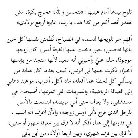
تلوح بيدها أمام عينيها: «بتحسن والله، هخرج بكرة، مش
هقدر أقعد أكتر من كدا هنا، يا رب، عايزة أرجع لولادي».
أفهم سر تلويحها للسماء في الصباح، تُطمئن نفسها كل حين
بأنها تتحسن، حين دخلت عليها الغرفة أمس، كان زوجها
موجودًا، سلم عليَّ وأخبرني أنه سعيد لأنها ستجد من يؤنسها
أخيرًا، فكرت حينها في الونس، كيف بعدما كان هناك من
يسألني كل لحظة عما أفعله، ماذا آكل، أشرب، مواعيد ذهابي
إلى الصالة الرياضية، والتمرينات التي تمرنتها، أصبحت في
مستشفى، ولا يعرف حتى أني مريضة، ابتسمت بالأمس
للرجل الذي فرح لأني أونس زوجته، والآن أعرف أنه السبب
في قدومها إلى هنا، أفكر أنه لا فرق بين معرفة شهور أو سنين،
لا فرق بين نزف شهري، وبين أربعة أولاد، من أين يأتي