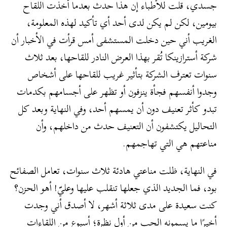
جسدي، قلت للأطباء إن هذا حدث بعدما أخذت اللقاح
بيومين، لكن لم يكن لدى أحد أي تأكيد لهذه المعلومة،
الغريب أني حين دخلت المستشفى أمس قرأت في الأخبار أن
شركة أسترازينكا تُقر بهذا العرض النادر للقاحها، بعد ثلاث
سنوات تعترف الشركة بتأثير غريب للقاحها على أشخاص
وجدوا أنفسهم فجأة ينزفون أو تظهر على أجسامهم بكدمات
تبدو كأثر تعنيف دون أن يمسهم أحد، وفي النهاية وبعد كل
التحاليل يكتشفون أن التعنيف حدث من داخلهم، وأن
مناعتهم هي التي تهاجمهم.
في النهاية، ظلت مناعتي هادئة ثلاث سنوات، تعامل الصفائح
بود، فما الجديد الذي جعلها تنقلب عليها وعليّ! أهو الحزن؟
كنت سعيدة على مدى ثلاثة أشهر، لا أصدق أني وجدت
أخيرًا ما يسمونه الحب من أول نظرة؛ أسبوع من اللقاءات