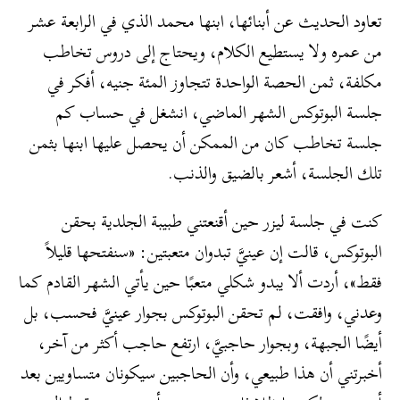
تعاود الحديث عن أبنائها، ابنها محمد الذي في الرابعة عشر
من عمره ولا يستطيع الكلام، ويحتاج إلى دروس تخاطب
مكلفة، ثمن الحصة الواحدة تتجاوز المئة جنيه، أفكر في
جلسة البوتوكس الشهر الماضي، انشغل في حساب كم
جلسة تخاطب كان من الممكن أن يحصل عليها ابنها بثمن
تلك الجلسة، أشعر بالضيق والذنب.
كنت في جلسة ليزر حين أقنعتني طبيبة الجلدية بحقن
البوتوكس، قالت إن عينيَّ تبدوان متعبتين: «سنفتحها قليلاً
فقط»، أردت ألا يبدو شكلي متعبًا حين يأتي الشهر القادم كما
وعدني، وافقت، لم تحقن البوتوكس بجوار عينيَّ فحسب، بل
أيضًا الجبهة، وبجوار حاجبيَّ، ارتفع حاجب أكثر من آخر،
أخبرتني أن هذا طبيعي، وأن الحاجبين سيكونان متساويين بعد