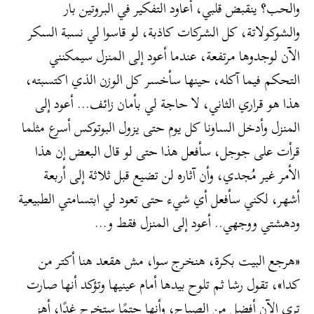
والحب؟ ينقبض قلبي، أعاود التفكير في البروتين بار
والشوكولاتة، كل الشركات كاذبة، لو قاسوا لي نسبة السكر
الآن لوجدوها مرتفعة، عندما أعود إلى المنزل سيمكنني
التحكم فيما آكله، حينها سأخسر كل الوزن الذي اكتسبته،
هذا هو قراري الثاني، لا حاجة لي بأمان زائف… أعود إلى
المنزل وأدخل الساونا كل يوم حتى يزول البوتوكس أسرع مثلما
قرأت على جوجل، سأفعل هذا حتى لو قال البعض إن هذا
الأمر غير مُجدي، وأن آثاره لن تضيع قبل ثلاثة إلى أربعة
أشهر، لكني سأفعل أي شيء حتى تعود لي ابتسامتي الطبيعية
ودهشتي ووجهي.. أعود إلى المنزل فقط و…
«هرجع البيت بكرة، هنخرج سوا، مش هقعد هنا أكتر من
كدا»، تقول رشا ثم تلوح بيدها أمام عينيها وتؤكد أنها صارت
ترى الآن أفضل من الصباح، وأنها حتمًا ستخرج غدًا، أهز