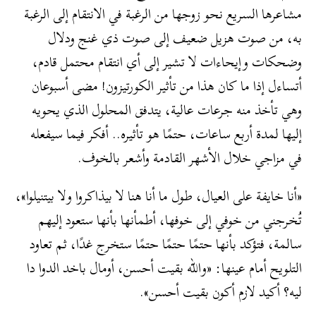
مشاعرها السريع نحو زوجها من الرغبة في الانتقام إلى الرغبة
به، من صوت هزيل ضعيف إلى صوت ذي غنج ودلال
وضحكات وإيحاءات لا تشير إلى أي انتقام محتمل قادم،
أتساءل إذا ما كان هذا من تأثير الكورتيزون! مضى أسبوعان
وهي تأخذ منه جرعات عالية، يتدفق المحلول الذي يحويه
إليها لمدة أربع ساعات، حتمًا هو تأثيره.. أفكر فيما سيفعله
في مزاجي خلال الأشهر القادمة وأشعر بالخوف.
«أنا خايفة على العيال، طول ما أنا هنا لا بيذاكروا ولا بيتنيلوا»،
تُخرجني من خوفي إلى خوفها، أطمأنها بأنها ستعود إليهم
سالمة، فتؤكد بأنها حتمًا حتمًا حتمًا ستخرج غدًا، ثم تعاود
التلويح أمام عينها: «والله بقيت أحسن، أومال باخد الدوا دا
ليه؟ أكيد لازم أكون بقيت أحسن».