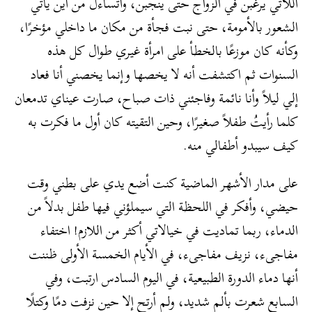
اللاتي يرغبن في الزواج حتى ينجبن، وأتساءل من أين يأتي
الشعور بالأمومة، حتى نبت فجأة من مكان ما داخلي مؤخرًا،
وكأنه كان موزعًا بالخطأ على امرأة غيري طوال كل هذه
السنوات ثم اكتشفت أنه لا يخصها وإنما يخصني أنا فعاد
إلي ليلاً وأنا نائمة وفاجئني ذات صباح، صارت عيناي تدمعان
كلما رأيتُ طفلاً صغيرًا، وحين التقيته كان أول ما فكرت به
كيف سيبدو أطفالي منه.
على مدار الأشهر الماضية كنت أضع يدي على بطني وقت
حيضي، وأفكر في اللحظة التي سيملؤني فيها طفل بدلاً من
الدماء، ربما تماديت في خيالاتي أكثر من اللازم! اختفاء
مفاجىء، نزيف مفاجىء، في الأيام الخمسة الأولى ظننت
أنها دماء الدورة الطبيعية، في اليوم السادس ارتبت، وفي
السابع شعرت بألم شديد، ولم أرتح إلا حين نزفت دمًا وكتلًا