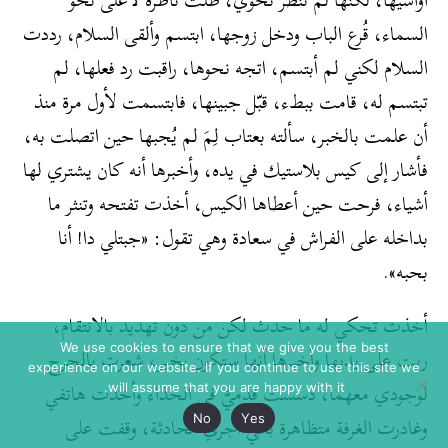
السماء، قُرع الباب ودخل زوجها، ابتسم وألقى السلام، رددت
السلام لكني لم أبتسم، اتجه نحوها، راقبت رد فعلها، لم
تبتسم له، قامت ببطء، قبّل جبينها، فابتسمت لأول مرة منذ
أن علمت بالخبر، سألته بعتاب لِمَ لم يُجبها حين اتصلت به،
فأشار إلى كيس بلاستيك في يده، وأخبرها أنه كان يشتري لها
أشياء، فرحت حين أعطاها الكيس، أخذت تفتحه وتنثر ما
بداخله على الفراش في سعادة وهي تقول: «جبتلي دا! أنا
بحبه».
أخذت تحكي له ما حدث لكن من دون تهديد بالانتقام،
We use cookies to ensure that we give you the best
ربت على يديها وأخبرها أنها ستكون بخير، شعرت بالحرج
experience on our website. If you continue to use this site we
لوجودي معهما، دسست قدميَّ في الحذاء وأخذت هاتفي
will assume that you are happy with it.
وغادرت الغرفة متظاهرة بأني أجري محادثة، وقفت على
No
Yes