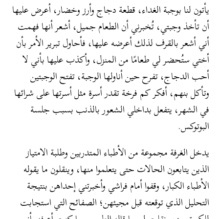
يأتون لنا بوجبة الغداء، قطعة دجاج وأرز وخضار، أعرض عليها
أن تأخذ وجبتي، تُخبرني أن الطعام جميل، أشعر أنها فهمت
أني أشعر بالقرف لذلك أعرضه عليها، فأحاول تبرير الأمر بأن
أختي ستُحضر لي طعامًا من المنزل، وأكذب عليها بأني لا
أحب الدجاج، تفرح حين أناولها الوجبة، تفتح الوجبتين
وتأكل بنهم، أفكر كم فرخة تقدر أسرة مثل أسرتها على شرائها
في الشهر، يتفعل بداخلي الشعور بالذنب بسبب جلسة
البوتوكس.
يدخل الغرفة مجموعة من الأطباء المتدربين وطلبة الامتياز
الذين يتابعون الحالات حتى يتعلموا منها، وينقلون ما يقوله
الأطباء الكبار، وقفوا أمام فراشي وأخبرتني إحداهن بنتيجة
التحليل الذي توقعته قبل مجيئهن؛ الصفائح التي استجابت
للكورتيزون، ونقلت لي ما قاله الطبيب وما كنت أعرفه بأني