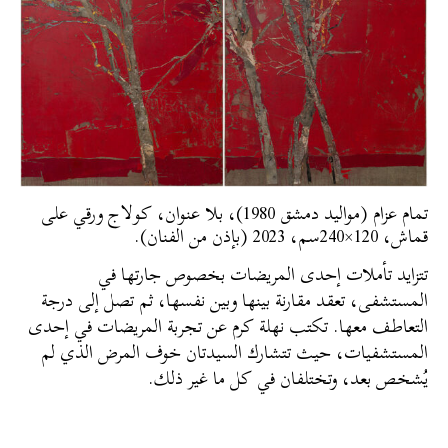
تمام عزام (مواليد دمشق 1980)، بلا عنوان، كولاج ورقي على
قماش، 120×240سم، 2023 (بإذن من الفنان).
تتزايد تأملات إحدى المريضات بخصوص جارتها في
المستشفى، تعقد مقارنة بينها وبين نفسها، ثم تصل إلى درجة
التعاطف معها. تكتب نهلة كرم عن تجربة المريضات في إحدى
المستشفيات، حيث تتشارك السيدتان خوف المرض الذي لم
يُشخص بعد، وتختلفان في كل ما غير ذلك.