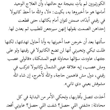
الكورتيزون لم يأتِ بنتيجة مع حالتها، وأن العلاج الوحيد
أمامها هو ما أخبروها به، بكيت: «لا، والله ما أحط كانيولا
في رقبتي أبدًا»، صمتن لثوانِ أمام بكائها، حتى قطعت
إحداهن الصمت بقولها إنهن سيرجعن للطبيب ثم يعدن لها.
سألتها بعد أن خرجن عما أخبرنها به وأنا أحاول تهدئتها، لكنها
ظلت تبكي وتخبرني أنها لن تضع الكانيولا في رقبتها ولو على
جثتها، عاودت سؤالها محاولة فهم المشكلة، «قالولي عصب
ومش عصب، إيه علاقة عيني الشمال وكانيولا تتركب في
رقبتي، دول مش فاهمين حاجة، والله لأخرج، إن شاء الله
مشوفش بعيني دي تاني».
أخذت تتصل بأقاربها، وتحكي الأمر من البداية في كل
محادثة: «شفتي اللي حصل؟ شفت اللي حصل؟ عايزني أقعد