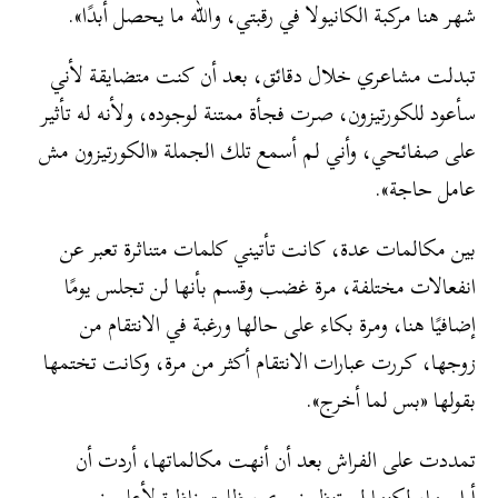
شهر هنا مركبة الكانيولا في رقبتي، والله ما يحصل أبدًا».
تبدلت مشاعري خلال دقائق، بعد أن كنت متضايقة لأني
سأعود للكورتيزون، صرت فجأة ممتنة لوجوده، ولأنه له تأثير
على صفائحي، وأني لم أسمع تلك الجملة «الكورتيزون مش
عامل حاجة».
بين مكالمات عدة، كانت تأتيني كلمات متناثرة تعبر عن
انفعالات مختلفة، مرة غضب وقسم بأنها لن تجلس يومًا
إضافيًا هنا، ومرة بكاء على حالها ورغبة في الانتقام من
زوجها، كررت عبارات الانتقام أكثر من مرة، وكانت تختمها
بقولها «بس لما أخرج».
تمددت على الفراش بعد أن أنهت مكالماتها، أردت أن
أواسيها، لكنها لم تنظر نحوي، ظلت ناظرة لأعلى نحو