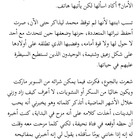
الأمان؟ أكاد اسألها لكن يأتيها هاتف.
تسب ابنتها لأنها لم توقظ محمد ليذاكر حتى الآن، صرت
أحفظ نبراتها المتعددة، حزنها وضعفها حين تتحدث مع أحد
لا حول لها ولا قوة أمامه، وغضبها الذي تطلقه على أولادها
على شكل زعيق وشتيمة، الوحيدون الذين تستطيع السيطرة
عليهم في حياتها.
شعرت بالجوع، فكرت فيما يمكن شرائه من السوبر ماركت
ويكون خاليًا من السكر أو النشويات، لا أعرف كيف زاد وزني
خلال الأشهر الماضية، أتذكر كلماته وهو يخبرني أنه يحب
البدينات، أخذت كلامه على أنه مزح في البداية، كنت أخبره
أن حظه أوقعه في فتاة نحيفة، لكني كلما مزحت معه وقلت
له إنه إذا خانني يومًا سأقتله، يقول لي إنه أخبرني بمفاتيحه