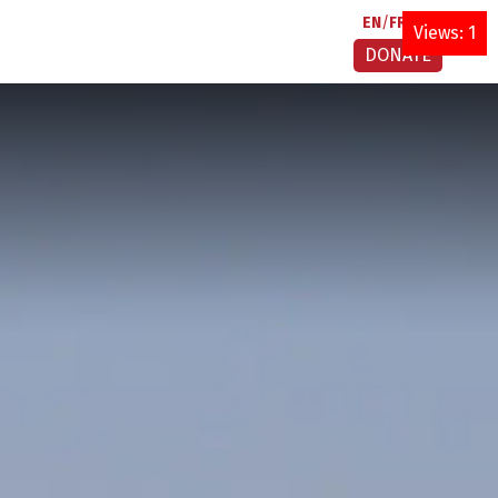
EN
FR
AR
Views: 1
DONATE