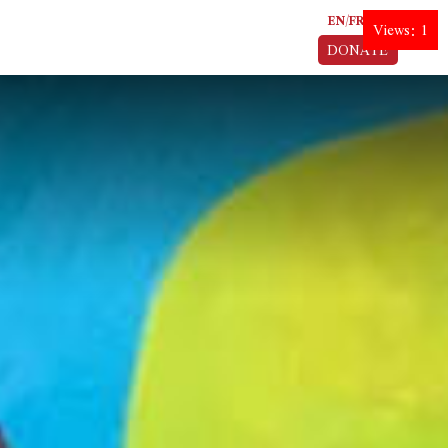
EN
FR
AR
Views: 1
DONATE