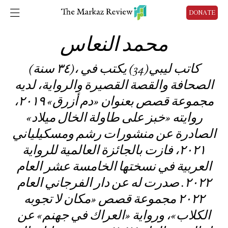
DONATE
محمد النعاس
(٣٤ سنة)، كاتب ليبي(34) يكتب في
الصحافة والقصة القصيرة والرواية، لديه
مجموعة قصص بعنوان «دم أزرق» ٢٠١٩،
روايته «خبز على طاولة الخال ميلاد»
الصادرة عن منشورات رشم ومسكيلياني
٢٠٢١، فازت بالجائزة العالمية للرواية
العربية في نسختها الخامسة عشر العام
٢٠٢٢. صدرت له عن دار الفرجاني العام
٢٠٢٢ مجموعة قصص «مكان لا تجوبه
الكلاب»، ورواية «العراك في جهنم» عن