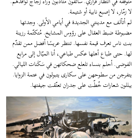
متوقفة في انتظار قراري. سائقون متأدبون وراء زجاج نوافذهم.
لا زمّار، لا إصبع نابية أو شتيمة.
لم أتآلف مع مدينتي الجديدة في أيامي الأولى. وجدتها
مضبوطة ضبط العقال على رؤوس المشايخ. مُتكتّمة رزينة
بنت ناس تعرف قيمة نفسها. تنتظر عريسًا أفضل ممن تقدّم
لها. حتى طباع أهلها عكس طباعي، أنا الميّال إلى مرابع
الفوضى. أحلم بنساء تلعلع ضحكاتهن في سَكَنات الليالي.
يتفرجن من سطوحهن على سكارى يتبولون في عتمة الزوايا.
يبللون شعارات خُطّت على جدران تعتّقت جيفتها.