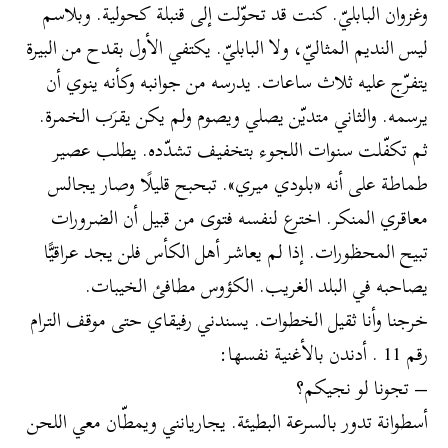
وغزوان البابليّ. كنت قد تحوّلت إلى قنبلة كحولية. وبلاسم
ليس النديم المثاليّ، ولا البابليّ. يكتفي الأول بقدح من البيرة
يتفرّج عليه ثلاث ساعات. يدرسه من جوانبه وكأنه ينوي أن
يرسمه. والثاني متديّن يصلي ويصوم ولم يكن يقرَب الخمرة.
ثم تكفّلت سنوات اللجوء بتخفيف تشدّده. يطلب عصير
طماطة على أنه «بلودي ميري». تبحبح قليلًا وصار يجالس
معاقري المنكر. اخترع لنفسه فتوى من قبيل أن الضرورات
تبيح المحظورات. إذا لم يعاشر أهل الكأس فلن يجد عراقيًّا
يصاحبه في البلد الغريب. الكؤوس مطافئ الخيبات.
خرجنا وأنا ثقيل الخطوات. يسندني رفيقاي حتى موقف الترام
رقم 11 . أدندن بالأغنية نفسها:
– تجونا لو نجيكم؟
أسطوانة تدور بالسرعة البطيئة. يجاريانني ويمطّان معي اللحن