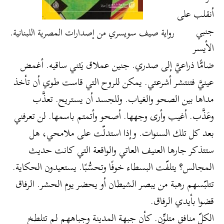
أنقلب على
جنبي
رواية صيف سويسري من إصدارات المصرية اللبنانية.
الأيسر
ضامًّا ذراعيَّ إلى صدري. جنين عملاق يَثني ساقيه. أغمض
عينيَّ فتنتشر أشرعتي. يمكن للروح التي قاست طوي أن تأخذ
مداها بين الصحو والغياب. وللجسد أن يستريح. تعذَّب
وعَذَّب. أغيب وأرى وجهها. أصحو وأتمتم باسمها. لن تعرفني
بعد كل تلك السنوات. وإذا استدلّت على ملامحي، هل
ستتذكر جارها العنيف العاتي والواقعة التي كانت حديث
المجالس؟ يتلفّت البسطاء خوفًا وتحسُّبًا. يستعيدون الحكاية.
تتلبّسهم رهبة من يبصر الشيطان أو يحضر يوم الحشر. الرفاق
قضوا بأيدي الرفاق.
الكلّ منافق متلوِّن. كأن جبهة المدينة وجباههم لم تتلطخ