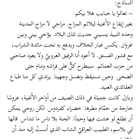
الساذج:
– تعالوا يا حبايب هلا بيكم.
نغير إيقاع الأغنية ليلائم المزاج. مزاجي لا مزاج المدينة.
وحده النبيذ ينسيني حديث تلك البلاد. يؤاخي بيني وبين
غزوان. يكنس غبار الخلاف ويدفع به تحت مائدة الشراب،
مع قشور الفستق. لا أعود أنا الرفيق العروبيّ ولا يعود صاحبي
من حزب العمائم. سينطرح كلٌّ على فراشه وننام حتى
الضحى. وحين نستيقظ ونغسل وجهينا. يرتدي كل منا طباع
العقائدي العنيد.
وبازل كانت جميلة في ذلك الصيف من أواخر الألفية، عروسًا
خارجة من حمّام مطرها. خضراء كفردوس. لكن روحي يمكن
أن تطلع لو عشت فيها وحيدًا. الجنة بلا ناس ما تنداس. قالها
لي بلاسم، الطبيب العراقيّ الشاب الذي أنستُ إليه منذ أن