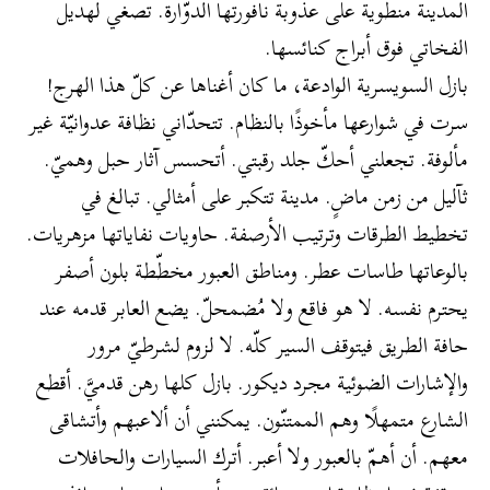
المدينة منطوية على عذوبة نافورتها الدوّارة. تصغي لهديل
الفخاتي فوق أبراج كنائسها.
بازل السويسرية الوادعة، ما كان أغناها عن كلّ هذا الهرج!
سرت في شوارعها مأخوذًا بالنظام. تتحدّاني نظافة عدوانيّة غير
مألوفة. تجعلني أحكّ جلد رقبتي. أتحسس آثار حبل وهميّ.
ثآليل من زمن ماضٍ. مدينة تتكبر على أمثالي. تبالغ في
تخطيط الطرقات وترتيب الأرصفة. حاويات نفاياتها مزهريات.
بالوعاتها طاسات عطر. ومناطق العبور مخطّطة بلون أصفر
يحترم نفسه. لا هو فاقع ولا مُضمحلّ. يضع العابر قدمه عند
حافة الطريق فيتوقف السير كلّه. لا لزوم لشرطيّ مرور
والإشارات الضوئية مجرد ديكور. بازل كلها رهن قدميَّ. أقطع
الشارع متمهلًا وهم الممتنّون. يمكنني أن ألاعبهم وأتشاقى
معهم. أن أهمّ بالعبور ولا أعبر. أترك السيارات والحافلات