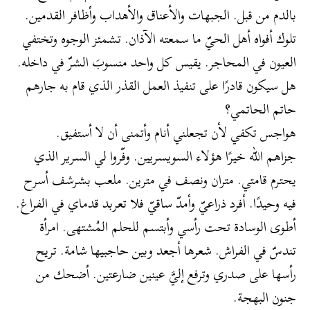
بالدم من قبل. الجبهات والأعناق والأهداب وأظافر القدمين.
تلوك أفواه أهل الحيّ ما سمعته الآذان. تشمئز الوجوه وتختفي
العيون في المحاجر. يقيس كل واحد منسوبَ الشرّ في داخله.
هل سيكون قادرًا على تنفيذ العمل القذر الذي قام به جارهم
حاتم الحاتمي؟
هواجس تكفي لأن تجعلني أنام وأتمنى أن لا أستفيق.
جزاهم الله خيرًا هؤلاء السويسريين. وفّروا لي السرير الذي
يحترم قامتي. متران ونصف في مترين. ملعب بشرشف أسرح
فيه وحيدًا. أفرد ذراعيّ وأمدّ ساقيّ فلا تعربد قدماي في الفراغ.
أطوى الوسادة تحت رأسي وأبتسم للحلم المُشتهى. امرأة
تندسّ في الفراش. شعرها أجعد وبين حاجبيها شامة. تريح
رأسها على صدري وترفع إليَّ عينين ضارعتين. أضحك من
جنون البهجة.