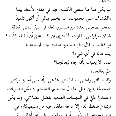
تلاقينا.
لم يكن صاحبا بمعنى الكلمة. فهو في مقام الأستاذ بيننا
والمُشرف على مجموعتنا. لم يخطر ببالي أن أكون تلميذًا
لمعلم يصغرني بعدد من السنين. لعله في سنّ أبنائي. ثلاثة
شبان تفرقوا في القارات. لا أدري إن كان عليَّ أن أتقبله كأستاذ
أو كطبيب. قال لنا إنه مجرد صديق جاء ليساعدنا.
يساعدنا في أي شيء؟
لماذا لا يعترف بأنه جاء ليعالجنا؟
ممَّ يعالجنا؟
والدنيا التي رفعتني ثم لطمتني ها هي ترأَف بي أخيرا. تركتني
صحيحًا بدون علل. ما زال جسدي الضخم يتحمّل الضربات.
اعتمدوا عليَّ في المهمات الصعبة بفضل عضلاتي. ولم يكن
ارتفاع ضغط الدم إلا مزحة ودلعًا. حبة من «سيفيكار» في
الصباح وتعتدل الأمور. أراقب طعامي ولم أعد أعاقر ابنة