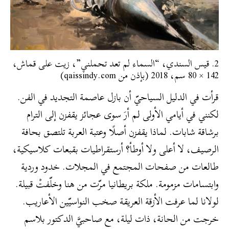
2. قيس السندي، “السماء لم تعد تحملني”، زيت على قماش،
142 × 80 سم، 2018 (بإذن من qaissindy.com)
قرأت في الدليل السياحيّ أن بازل عاصمة التجديد في الفن.
لكنني في أيامي الأولى لم أرَ سوى عجائز يقفزن إلى الترام
برشاقة شابات. لماذا يقفزن أصلًا وعتبة العربة تلتصق بحافة
الرصيف، لا أعلى ولا أوطأ؟ أرستقراطيات بقبعات كلاسيكية،
طالعات من صفحات المجتمع في المجلات. خدود وردية
وابتسامات مزمومة. ملكة بريطانيا مرّت من هنا وخلّفتْ قبيلة.
لولانا لما عرفت الأزقة العريقة صخب النواسيّين الأعاريب.
خرجت من الحانة، ذات ليلة، مع صاحبيَّ الدكتور بلاسم