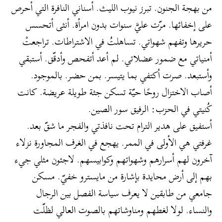
من بهجة الجنون. تبرز نيوب الليث. أسناني النافرة التي أحرص
على إخفائها. مرّت عليَّ سنوات بدون امرأة. أنثى أتحسس
حريرها وتفهم شهواتي. تساهلتُ في الاشتراطات. تراجعتْ
أمنياتي مع ضمور عضلاتي. لم أعد أتفحص وأدقّق. أستبقي
وأستبعد. صرت أكتفي بما يتيسر. بمن حضر. بالموجود.
أصاب الاختزال روحًا حيّة تسكن جثة طويلة عريضة. كانت
كُنيتي في الحزب: الرفيق سور الصين.
أستفيق على هدير الترام تحت نافذتي والفجر ما شقّ بعد.
غرفتي هي الأولى في الممر. يهجع في الغرف المجاورة نزلاء
آخرون لهم أسرارهم وشهواتهم وكوابيسهم. لاجئون مثلي جيء
بهم إلى أرض محايدة بإشارة من مايسترو خفيّ. مسكن
جامعي من طابقين لا يعرف سياسة الفصل بين الرجال
والنساء. لولا لغطهم ومناوشاتهم بالصوت العالي لظلّت