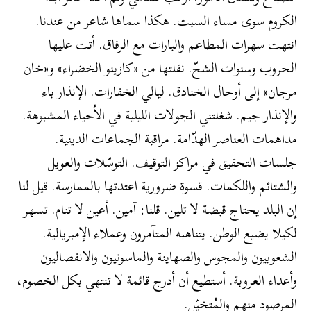
الكروم سوى مساء السبت. هكذا سماها شاعر من عندنا.
انتهت سهرات المطاعم والبارات مع الرفاق. أتت عليها
الحروب وسنوات الشحّ. نقلتها من «كازينو الخضراء» و«خان
مرجان» إلى أوحال الخنادق. ليالي الخفارات. الإنذار باء
والإنذار جيم. شغلتني الجولات الليلية في الأحياء المشبوهة.
مداهمات العناصر الهدّامة. مراقبة الجماعات الدينية.
جلسات التحقيق في مراكز التوقيف. التوسّلات والعويل
والشتائم واللكمات. قسوة ضرورية اعتدتها بالممارسة. قيل لنا
إن البلد يحتاج قبضة لا تلين. قلنا: آمين. أعين لا تنام. تسهر
لكيلا يضيع الوطن. يتناهبه المتآمرون وعملاء الإمبريالية.
الشعوبيون والمجوس والصهاينة والماسونيون والانفصاليون
وأعداء العروبة. أستطيع أن أدرج قائمة لا تنتهي بكل الخصوم،
المرصود منهم والمُتخيّل.