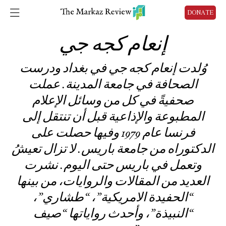
DONATE
إنعام كجه جي
وُلدت إنعام كجه جي في بغداد ودرست
الصحافة في جامعة المدينة. عملت
صحفيةً في كل من وسائل الإعلام
المطبوعة والإذاعية قبل أن تنتقل إلى
فرنسا عام 1979 وفيها حصلت على
الدكتوراه من جامعة باريس. لا تزال تعيشُ
وتعمل في باريس حتى اليوم. نشرت
العديد من المقالات والروايات، من بينها
“الحفيدة الامريكية”، “طشاري”،
“النبيذة”، وأحدث رواياتها “صيف