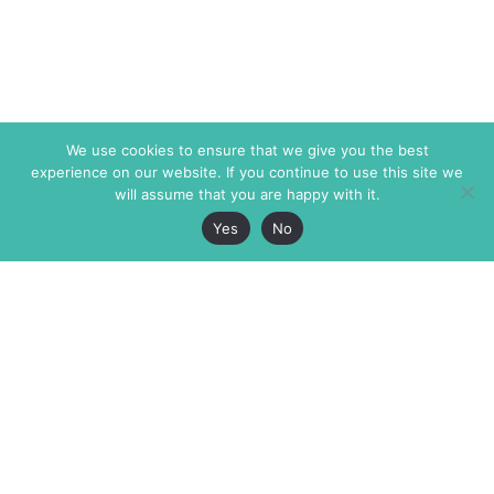
We use cookies to ensure that we give you the best
experience on our website. If you continue to use this site we
will assume that you are happy with it.
Yes
No
The Markaz Review
7 rue de Verdun
1465 Tamarind Ave., #702,
34000 Montpellier
Los Angeles CA 90028
France
USA